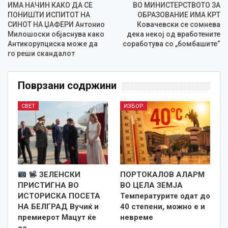
ИМА НАЧИН КАКО ДА СЕ
ВО МИНИСТЕРСТВОТО ЗА
ПОНИШТИ ИСПИТОТ НА
ОБРАЗОВАНИЕ ИМА КРТ
СИНОТ НА ЏАФЕРИ Антонио
Ковачевски се сомнева
Милошоски објаснува како
дека некој од вработените
Антикорупциска може да
соработува со „бомбашите“
го реши скандалот
Поврзани содржини
СВЕТ
ИЗБОР
ЗЕЛЕНСКИ
ПОРТОКАЛОВ АЛАРМ
ПРИСТИГНА ВО
ВО ЦЕЛА ЗЕМЈА
ИСТОРИСКА ПОСЕТА
Температурите одат до
НА БЕЛГРАД Вучиќ и
40 степени, можно е и
премиерот Мацут ќе
невреме