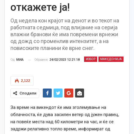
откажете ја!
Од недела кон крајот на денот и во текот на
работната седмица, под влијание на серија
влажни бранови ќе има повремени врнежи
од дожд со променлив интензитет, а на
повисоките планини ќе врне снег.
ИЗБОР
МАКЕДОНИЈА
Објавено
24/02/2023 12:21:18
Од
МИА
2,122
Сподели
За време на викендот ќе има зголемување на
облачноста, ќе дува засилен ветер од јужен правец,
на повеќе места над 60 километри на час, и ќе се
задржи релативно топло време, информират од