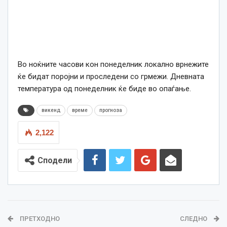
Во ноќните часови кон понеделник локално врнежите
ќе бидат поројни и проследени со грмежи. Дневната
температура од понеделник ќе биде во опаѓање.
викенд
време
прогноза
2,122
Сподели
ПРЕТХОДНО
СЛЕДНО