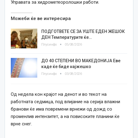
Управата за хидрометеоролошки работи.
Можеби ќе ве интересира
ПОДГОТВЕТЕ СЕ ЗА УШТЕ ЕДЕН ЖЕШОК
ДЕН Температурите ќе…
Плусинфо
05/08/2026
ДО 40 СТЕПЕНИ ВО МАКЕДОНИЈА Еве
каде ќе биде најжешко
Плусинфо
03/08/2026
Од недела кон крајот на денот и во текот на
работната седмица, под влијание на серија влажни
бранови ќе има повремени врнежи од дожд со
променлив интензитет, а на повисоките планини ќе
врне снег.