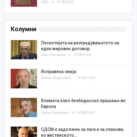
МИА
07/08/2026
Колумни
Леснотијата на разградувањетото на
еден мировен договор
Азис Положани
07/08/2026
Исправена земја
Златко Теодосиевски
07/08/2026
Климата како безбедносно прашање во
Европа
Ивица Челиковиќ
07/08/2026
СДСМ е задолжен за лаги и за спинови,
но вистинското…