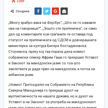
2,699
Сподели
„Многу храбро вака на Фејсбук“, „Што не го кажавте
ова на говорница?“, „Зошто сте пратеничка“, се само
дел од коментарите кои граѓаните ги оставија под
статусот на пратеничката од СДСМ и довчерашната
министерка за култура Бисера Костадиновска
Стојчевска, преку кој таа порача дека новиот
собраниски спикер Африм Гаши го прекршил Уставот
и Законот за македонски јазик со тоа што
заклетвата ја даде прво на македонски, а потоа на
албански јазик.
„Новиот Претседател на Собранието на Република
Северна Македонија го прекрши духот на
мултиетничноста на нашата држава, но и духот на
Уставот и на Законот за употреба на македонскиот
јазик при давањето на свечената заклетва за време