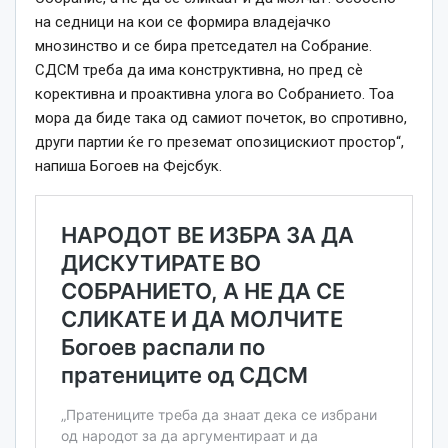
на седници на кои се формира владејачко
мнозинство и се бира претседател на Собрание.
СДСМ треба да има конструктивна, но пред сѐ
корективна и проактивна улога во Собранието. Тоа
мора да биде така од самиот почеток, во спротивно,
други партии ќе го преземат опозицискиот простор“,
напиша Богоев на Фејсбук.