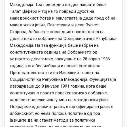
Македонија. Тоа претходно во два наврати беше
Талат Џафери и тој не го повреди духот на
македонскиот Устав и заклетвата ја даде пред сѐ на
македонски јазик. Потсетувам и дека Вулнет
Старова, Албанец е последниот претседател на
делегатското собрание на Социјалистичка Република
Македонија. На таа функција беше избран на
конститутивната седница на Собранието од
четвртото делегатско свикување на 28 април 1986
година, кога беа избрани и новите состави на
Претседателството и на Извршниот совет на
Социјалистичка Република Македонија. Функцијата ја
извршуваше до 8 јануари 1991 година, кога беше
конституирано првото повеќепартиско собрание,
каде се говореше исклучиво на македонски јазик.
Покрај македонскиот јазик, втор официјален јазик е
албанскиот, но нема полоша политика од тоа
јазиците да ни станат методи за политичка