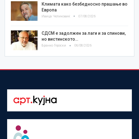
Климата како безбедносно прашање во
Европа
Ивица Челиковиќ
07/08/2026
СДСМ е задолжен за лаги и за спинови,
но вистинското…
Бранко Героски
06/08/2026