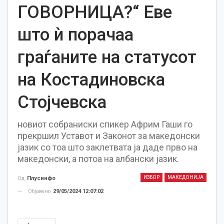
ГОВОРНИЦА?“ Еве
што ѝ порачаа
граѓаните на статусот
на Костадиновска
Стојчевска
новиот собраниски спикер Африм Гаши го
прекршил Уставот и Законот за македонски
јазик со тоа што заклетвата ја даде прво на
македонски, а потоа на албански јазик.
ИЗБОР
МАКЕДОНИЈА
Од
Плусинфо
Објавено
29/05/2024 12:07:02