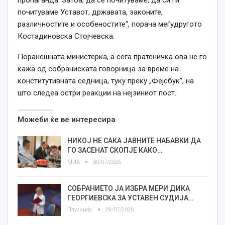
пропаганда. Затоа, да се почитуваме, да си ги
почитуваме Уставот, државата, законите,
различностите и особеностите“, порача меѓудругото
Костадиновска Стојчевска.
Поранешната министерка, а сега пратеничка ова не го
кажа од собраниската говорница за време на
конститутивната седница, туку преку „Фејсбук“, на
што следеа остри реакции на нејзиниот пост.
Можеби ќе ве интересира
НИКОЈ НЕ САКА ЈАВНИТЕ НАБАВКИ ДА
ГО ЗАСЕНАТ СКОПЈЕ КАКО…
МИА
30/07/2026
СОБРАНИЕТО ЈА ИЗБРА МЕРИ ДИКА
ГЕОРГИЕВСКА ЗА УСТАВЕН СУДИЈА…
Плусинфо
29/07/2026