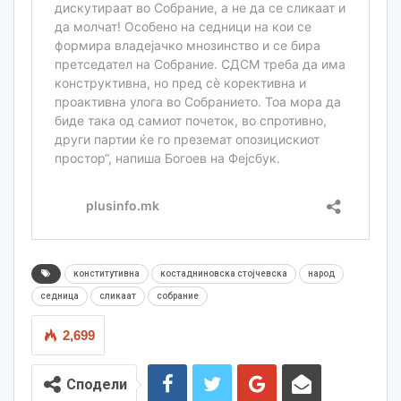
конститутивна
костадниновска стојчевска
народ
седница
сликаат
собрание
2,699
Сподели