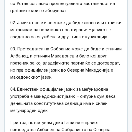
со Устав согласно процентуалната застапеност на
граѓаните кои го зборуваат.
02. Јазикот не е и не може да биде личен или етнички
механизам за политичко поентирање – јазикот е
средство за службена и друг тип комуникација.
03. Претседател на Собрание може да биде и етнички
Албанец, и етнички Македонец и било кој друг
пратеник за кој владејачките партии ќе се договорат,
но прв официјален јазик во Северна Македонија е
македонскиот јазик.
04. Единствен официјален јазик за меѓународна
употреба е македонскиот јазик – сигурна сум дека
денешната конститутивна седница има и силен
меѓународен одек.
При тоа, потсетувам дека Гаши не е првиот
претседател Албанец на Собранието на Северна