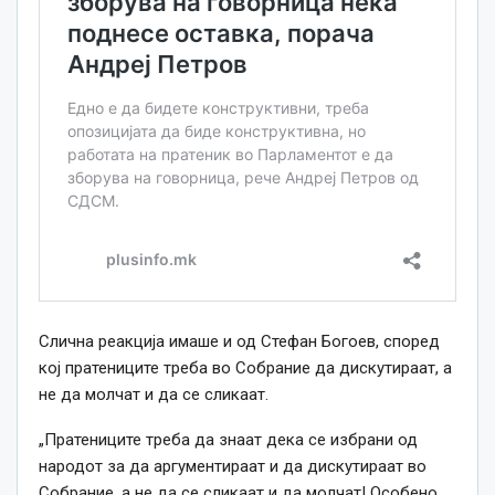
Слична реакција имаше и од Стефан Богоев, според
кој пратениците треба во Собрание да дискутираат, а
не да молчат и да се сликаат.
„Пратениците треба да знаат дека се избрани од
народот за да аргументираат и да дискутираат во
Собрание, а не да се сликаат и да молчат! Особено