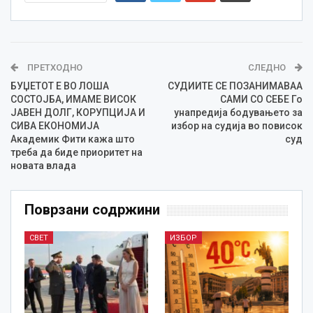
ПРЕТХОДНО
СЛЕДНО
БУЏЕТОТ Е ВО ЛОША
СУДИИТЕ СЕ ПОЗАНИМАВАА
СОСТОЈБА, ИМАМЕ ВИСОК
САМИ СО СЕБЕ Го
ЈАВЕН ДОЛГ, КОРУПЦИЈА И
унапредија бодувањето за
СИВА ЕКОНОМИЈА
избор на судија во повисок
Академик Фити кажа што
суд
треба да биде приоритет на
новата влада
Поврзани содржини
СВЕТ
ИЗБОР