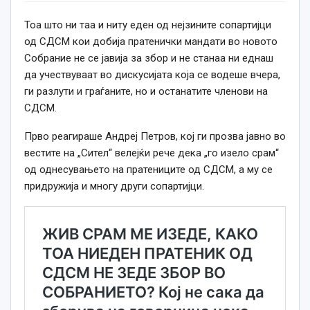
Тоа што ни таа и ниту еден од нејзините сопартијци
од СДСМ кои добија пратенички мандати во новото
Собрание не се јавија за збор и не станаа ни еднаш
да учествуваат во дискусијата која се водеше вчера,
ги разлути и граѓаните, но и останатите членови на
СДСМ.
Прво реагираше Андреј Петров, кој ги прозва јавно во
вестите на „Сител“ велејќи рече дека „го изело срам“
од однесувањето на пратениците од СДСМ, а му се
придружија и многу други сопартијци.