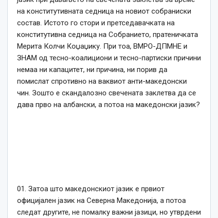
на конститутивната седница на новиот собраниски
состав. Истото го стори и претседавачката на
конститутивна седница на Собранието, пратеничката
Мерита Колчи Коџаџику. При тоа, ВМРО-ДПМНЕ и
ЗНАМ од тесно-коалициони и тесно-партиски причини
немаа ни капацитет, ни причина, ни порив да
помислат спротивно на ваквиот анти-македонски
чин. Зошто е скандалозно свечената заклетва да се
дава прво на албански, а потоа на македонски јазик?
01. Затоа што македонскиот јазик е првиот
официјален јазик на Северна Македонија, а потоа
следат другите, не помалку важни јазици, но утврдени