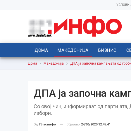
УСЛОВИ
ДОМА
МАКЕДОНИЈА
БИЗНИС
С
Дома
Македонија
ДПА ја започна кампањата од гроб
ДПА ја започна кам
Со овој чин, информираат од партијата
избори.
Објавено
24/06/2020 12:45:41
Од
Плусинфо