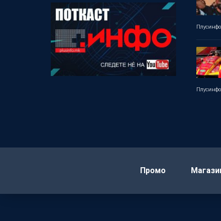
Плусинф
Плусинф
Промо
Магази