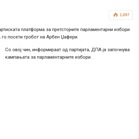
1,097
партиската платформа за претстојните парламентарни избори
, го посети гробот на Арбен Џафери.
Со овој чин, информираат од партијата, ДПА ја започнува
кампањата за парламентарните избори.