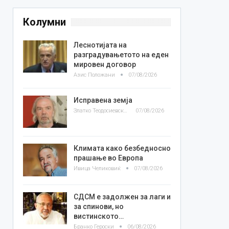
Колумни
Леснотијата на
разградувањетото на еден
мировен договор
Азис Положани
07/08/2026
Исправена земја
Златко Теодосиевски
07/08/2026
Климата како безбедносно
прашање во Европа
Ивица Челиковиќ
07/08/2026
СДСМ е задолжен за лаги и
за спинови, но
вистинското…
Бранко Героски
06/08/2026