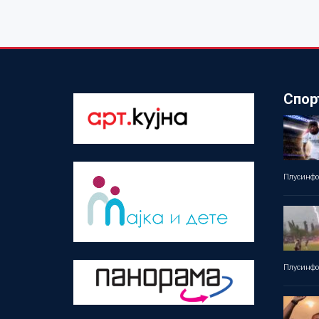
Спор
Плусинф
Плусинф