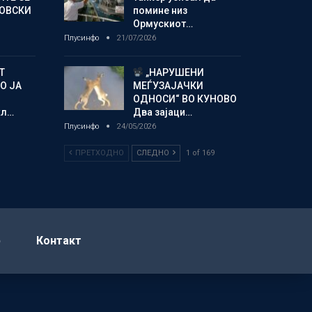
НОВСКИ
помине низ
Ормускиот…
Плусинфо
21/07/2026
Т
„НАРУШЕНИ
О ЈА
МЕЃУЗАЈАЧКИ
ОДНОСИ“ ВО КУНОВО
кл…
Два зајаци…
Плусинфо
24/05/2026
ПРЕТХОДНО
СЛЕДНО
1 of 169
р
Контакт