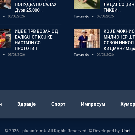
ПОЛУДЕА ПО САЛАХ
ЛАДАТ СО ЏИ
Дури 25.000…
ТИКВИ…
о
05/08/2026
Плусинфо
07/08/2026
ИЏЕ Е ПРВ ВОЗАЧ ОД
КОЈ Е МОЌНИО
БАЛКАНОТ КОЈ ЌЕ
МИЛИОНЕР ШТ
НАСТАПИ СО
ОСВОИ НИКОЛ
ПРОТОТИП…
КИДМАН? Мај
о
05/08/2026
Плусинфо
07/08/2026
н
Здравје
Спорт
Импресум
Хумо
© 2026 - plusinfo.mk. All Rights Reserved.
© Developed by:
Unet