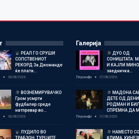
т
Галерија
РЕАЛ ГО СРУШИ
ДУО ОД
СОПСТВЕНИОТ
СОНИШТАТА: 
РЕКОРД За Диоманде
И КАЈЛИ МИНО
ќе плати…
заедничка…
о
06/08/2026
Плусинфо
07/08/2026
ВОЗНЕМИРУВАЧКО
МАДОНА СА
Гром усмрти
ДЕТЕ ОД ДЕНИ
фудбалер среде
РОДМАН И БИ
натпревар во…
СПРЕМНА ДА 
о
06/08/2026
Плусинфо
07/08/2026
ЛУДИЛО ВО
НАМЕСТО С
ТРАБЗОН, ТУРЦИТЕ
КЛИМА, КИНЕЗ