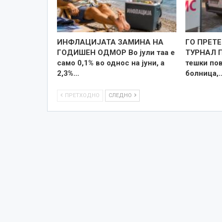
ИНФЛАЦИЈАТА ЗАМИНА НА
ГО ПРЕТЕ
ГОДИШЕН ОДМОР Во јули таа е
ТУРНАЛ 
само 0,1% во однос на јуни, а
тешки по
2,3%…
болница,
ПРЕТХОДНО
СЛЕДНО