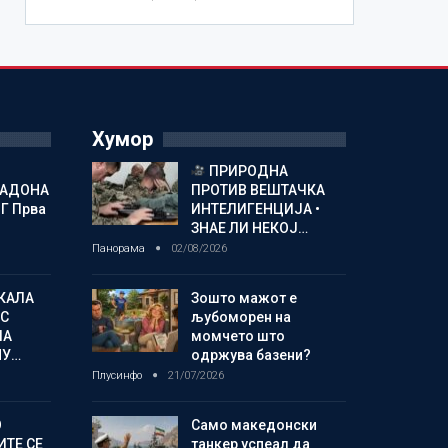
Хумор
ПРИРОДНА
МАДОНА
ПРОТИВ ВЕШТАЧКА
Г Прва
ИНТЕЛИГЕНЦИЈА •
ЗНАЕ ЛИ НЕКОЈ…
Панорама
02/08/2026
КАЛА
Зошто мажот е
С
љубоморен на
ЛА
момчето што
МУ…
одржува базени?
Плусинфо
21/07/2026
О
Само македонски
ИТЕ СЕ
танкер успеал да