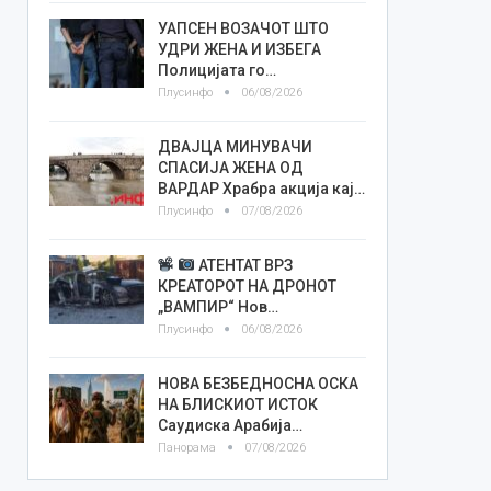
УАПСЕН ВОЗАЧОТ ШТО
УДРИ ЖЕНА И ИЗБЕГА
Полицијата го…
Плусинфо
06/08/2026
ДВАЈЦА МИНУВАЧИ
СПАСИЈА ЖЕНА ОД
ВАРДАР Храбра акција кај…
Плусинфо
07/08/2026
АТЕНТАТ ВРЗ
КРЕАТОРОТ НА ДРОНОТ
„ВАМПИР“ Нов…
Плусинфо
06/08/2026
НОВА БЕЗБЕДНОСНА ОСКА
НА БЛИСКИОТ ИСТОК
Саудиска Арабија…
Панорама
07/08/2026