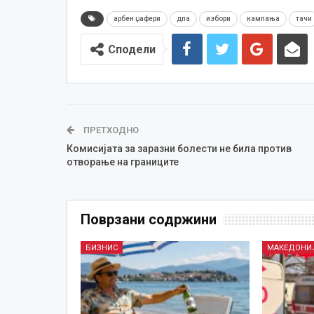
арбен џафери
дпа
избори
кампања
тачи
Сподели
ПРЕТХОДНО
Комисијата за заразни болести не била против
отворање на границите
Поврзани содржини
БИЗНИС
МАКЕДОНИ