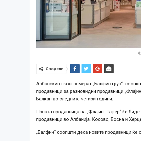
ф
Сподели
Албанскиот конгломерат „Балфин груп“ соопшт
продавници за разновидни продавници „Флајинг
Балкан во следните четири години.
Првата продавница на „Флајинг Тајгер“ ќе биде
продавници во Албанија, Косово, Босна и Херц
„Балфин“ соопшти дека новите продавници ќе 