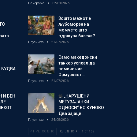
Панорама
02/08/2026
Зошто мажот е
ТО
љубоморен на
А
момчето што
овата…
одржува базени?
Плусинфо
21/07/2026
Само македонски
танкер успеал да
 БУДВА
помине низ
…
Ормускиот…
Плусинфо
21/07/2026
 И БЕН
„НАРУШЕНИ
АЛЕ
МЕЃУЗАЈАЧКИ
ПЕХОТ
ОДНОСИ“ ВО КУНОВО
Два зајаци…
Плусинфо
24/05/2026
ПРЕТХОДНО
СЛЕДНО
1 of 169