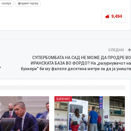
скопје
флајинг тајгер
9,494
СЛЕДНО
СУПЕРБОМБАТА НА САД НЕ МОЖЕ ДА ПРОДРЕ ВО
ИРАНСКАТА БАЗА ВО ФОРДО? На „разурнувачот на
“
бункери“ би му фалеле десетина метри за да ја уништи
БИЗНИС