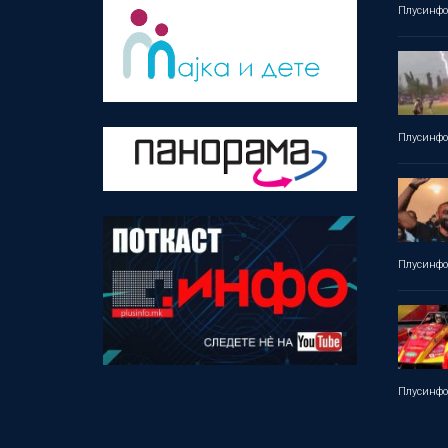
Плусинф
Плусинф
Плусинф
Плусинф