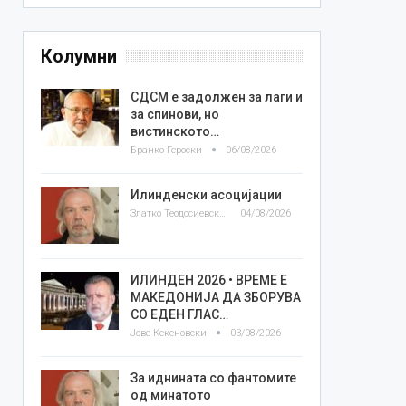
Колумни
СДСМ е задолжен за лаги и
за спинови, но
вистинското…
Бранко Героски
06/08/2026
Илинденски асоцијации
Златко Теодосиевски
04/08/2026
ИЛИНДЕН 2026 • ВРЕМЕ Е
МАКЕДОНИЈА ДА ЗБОРУВА
СО ЕДЕН ГЛАС…
Јове Кекеновски
03/08/2026
За иднината со фантомите
од минатото