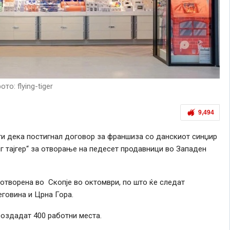
ото: flying-tiger
9,494
и дека постигнал договор за франшиза со данскиот синџир
 тајгер“ за отворање на педесет продавници во Западен
 отворена во Скопјe во октомври, по што ќе следат
еговина и Црна Гора.
создадат 400 работни места.