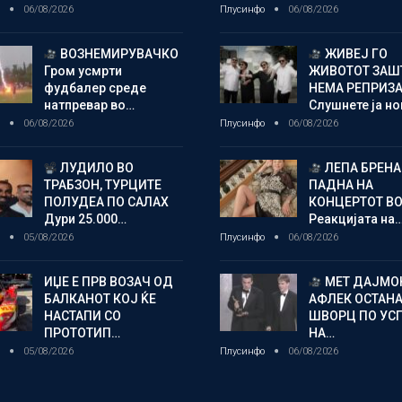
о
06/08/2026
Плусинфо
06/08/2026
ВОЗНЕМИРУВАЧКО
ЖИВЕЈ ГО
Гром усмрти
ЖИВОТОТ ЗАШ
фудбалер среде
НЕМА РЕПРИЗ
натпревар во…
Слушнете ја н
о
06/08/2026
Плусинфо
06/08/2026
ЛУДИЛО ВО
ЛЕПА БРЕНА
ТРАБЗОН, ТУРЦИТЕ
ПАДНА НА
ПОЛУДЕА ПО САЛАХ
КОНЦЕРТОТ ВО
Дури 25.000…
Реакцијата на
о
05/08/2026
Плусинфо
06/08/2026
ИЏЕ Е ПРВ ВОЗАЧ ОД
МЕТ ДАЈМОН
БАЛКАНОТ КОЈ ЌЕ
АФЛЕК ОСТАН
НАСТАПИ СО
ШВОРЦ ПО УС
ПРОТОТИП…
НА…
о
05/08/2026
Плусинфо
06/08/2026