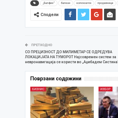
„Балфин“
балкан
копенхаген
продавници
Сподели
ПРЕТХОДНО
СО ПРЕЦИЗНОСТ ДО МИЛИМЕТАР СЕ ОДРЕДУВА
ЛОКАЦИЈАТА НА ТУМОРОТ Најсовремен систем за
невронавигација се користи во „Аџибадем Систина
Поврзани содржини
БИЗНИС
ИЗБОР