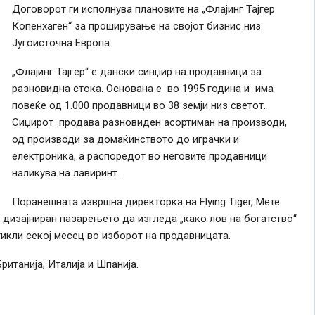
Договорот ги исполнува плановите на „Флајинг Тајгер
Копенхаген“ за проширување на својот бизнис низ
Југоисточна Европа.
„Флајинг Тајгер“ е дански синџир на продавници за
разновидна стока. Основана е во 1995 година и има
повеќе од 1.000 продавници во 38 земји низ светот.
Сиџирот продава разновиден асортиман на производи,
од производи за домаќинството до играчки и
електроника, а распоредот во неговите продавници
наликува на лавиринт.
Поранешната извршна директорка на Flying Tiger, Мете
 дизајниран пазарењето да изгледа „како лов на богатство“
тикли секој месец во изборот на продавницата.
ританија, Италија и Шпанија.