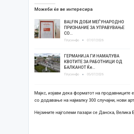
Можеби ќе ве интересира
BALFIN ДОБИ МЕЃУНАРОДНО
ПРИЗНАНИЕ ЗА УПРАВУВАЊЕ
СО…
Плусинфо
07/07/2026
ГЕРМАНИЈА ГИ НАМАЛУВА
КВОТИТЕ ЗА РАБОТНИЦИ ОД
БАЛКАНОТ Ќе…
Плусинфо
05/07/2026
Мајкс, изјави дека форматот на продавниците е
со додавање на најмалку 300 случајни, нови ар
Нејзините најголеми пазари се Данска, Велика Б