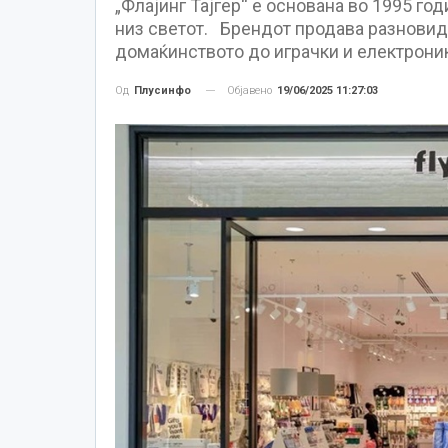
„Флајинг Тајгер“ е основана во 1995 го
низ светот. Брендот продава разновид
домаќинството до играчки и електрони
Објавено
19/06/2025 11:27:03
Од
Плусинфо