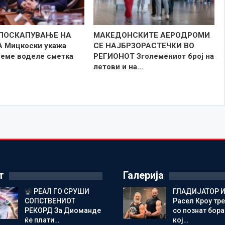
 ПОСКАПУВАЊЕ НА
МАКЕДОНСКИТЕ АЕРОДРОМИ
 Мицкоски укажа
СЕ НАЈБРЗОРАСТЕЧКИ ВО
реме воделе сметка
РЕГИОНОТ Зголемениот број на
летови и на…
т
Галерија
РЕАЛ ГО СРУШИ
ГЛАДИЈАТОР И
СОПСТВЕНИОТ
Расел Кроу тр
РЕКОРД За Диоманде
со познат бора
ќе плати…
кој…