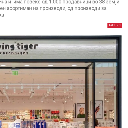
дина и има повеќе од 1.000 продавници во 38 земји
ен асортиман на производи, од производи за
ка
БИЗНИС