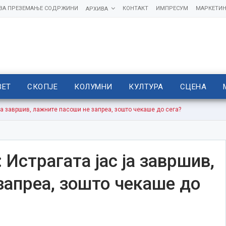
 ЗА ПРЕЗЕМАЊЕ СОДРЖИНИ
КОНТАКТ
ИМПРЕСУМ
МАРКЕТИН
АРХИВА
ВЕТ
СКОПЈЕ
КОЛУМНИ
КУЛТУРА
СЦЕНА
ја завршив, лажните пасоши не запреа, зошто чекаше до сега?
 Истрагата јас ја завршив,
запреа, зошто чекаше до