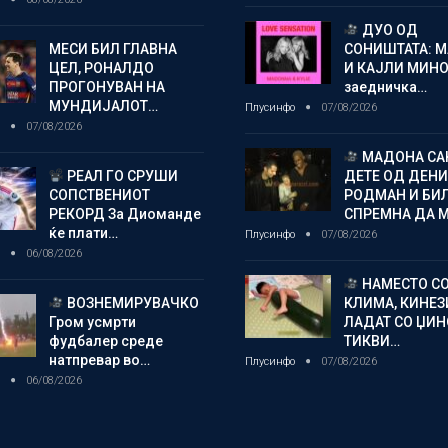
ДУО ОД
МЕСИ БИЛ ГЛАВНА
СОНИШТАТА: 
ЦЕЛ, РОНАЛДО
И КАЈЛИ МИНО
ПРОГОНУВАН НА
заедничка…
МУНДИЈАЛОТ…
Плусинфо
07/08/2026
о
07/08/2026
МАДОНА СА
РЕАЛ ГО СРУШИ
ДЕТЕ ОД ДЕНИ
СОПСТВЕНИОТ
РОДМАН И БИ
РЕКОРД За Диоманде
СПРЕМНА ДА 
ќе плати…
Плусинфо
07/08/2026
о
06/08/2026
НАМЕСТО С
ВОЗНЕМИРУВАЧКО
КЛИМА, КИНЕЗ
Гром усмрти
ЛАДАТ СО ЏИ
фудбалер среде
ТИКВИ…
натпревар во…
Плусинфо
07/08/2026
о
06/08/2026