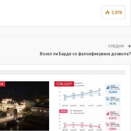
1,976
СЛЕДНО
Возел ли Барди со фалсификувана дозвола?
ЈА
СЛАЈДЕР