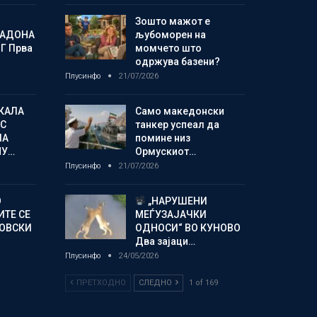
Зошто мажот е
МАДОНА
љубоморен на
Г Прва
момчето што
одржува базени?
Плусинфо
21/07/2026
КАЛА
Само македонски
С
танкер успеал да
ЛА
помине низ
МУ…
Ормускиот…
Плусинфо
21/07/2026
О
„НАРУШЕНИ
ИТЕ СЕ
МЕЃУЗАЈАЧКИ
НОВСКИ
ОДНОСИ“ ВО КУНОВО
Два зајаци…
Плусинфо
24/05/2026
ПРЕТХОДНО
СЛЕДНО
1 of 169