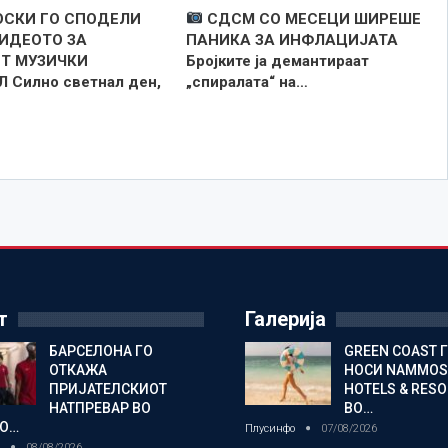
СКИ ГО СПОДЕЛИ
СДСМ СО МЕСЕЦИ ШИРЕШЕ
ИДЕОТО ЗА
ПАНИКА ЗА ИНФЛАЦИЈАТА
Т МУЗИЧКИ
Бројките ја демантираат
 Силно светнал ден,
„спиралата“ на…
т
Галерија
БАРСЕЛОНА ГО
GREEN COAST 
ОТКАЖА
НОСИ NAMMOS
ПРИЈАТЕЛСКИОТ
HOTELS & RES
НАТПРЕВАР ВО
ВО…
О…
Плусинфо
07/08/2026
о
08/08/2026