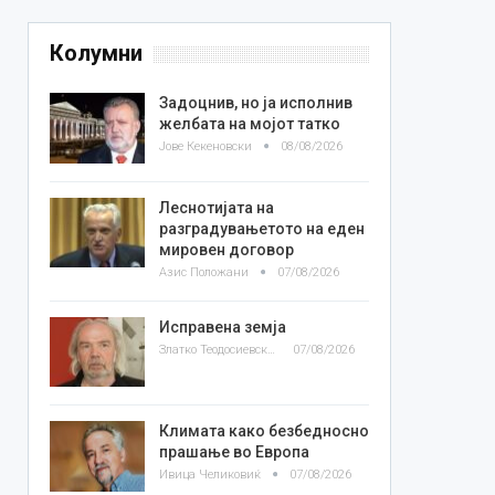
Колумни
Задоцнив, но ја исполнив
желбата на мојот татко
Јове Кекеновски
08/08/2026
Леснотијата на
разградувањетото на еден
мировен договор
Азис Положани
07/08/2026
Исправена земја
Златко Теодосиевски
07/08/2026
Климата како безбедносно
прашање во Европа
Ивица Челиковиќ
07/08/2026