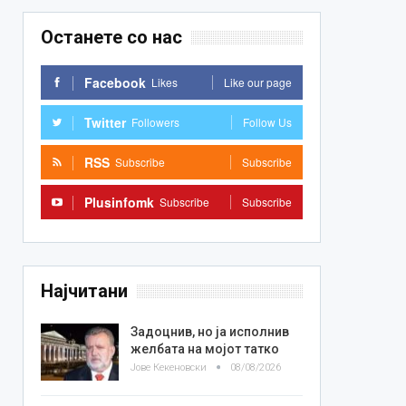
Останете со нас
Facebook
Likes
Like our page
Twitter
Followers
Follow Us
RSS
Subscribe
Subscribe
Plusinfomk
Subscribe
Subscribe
Најчитани
Задоцнив, но ја исполнив
желбата на мојот татко
Јове Кекеновски
08/08/2026