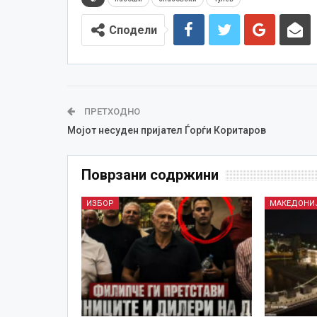
Сподели
ПРЕТХОДНО
Мојот несуден пријател Ѓорѓи Коритаров
Поврзани содржини
ИЗБОР
МАКЕДОНИ