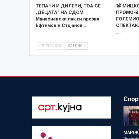
TEПАЧИ И ДИЛЕРИ, ТОА СЕ
МИЦКО
„ДЕЦАТА“ НА СДСМ
ПРОМО-В
Манасиевски пак ги прозва
ГОЛЕМИО
Ефтимов и Стојанов…
СПЕКТАКЛ
…
ПРЕТХОДНО
СЛЕДНО
Спор
МАРОК
Плусинф