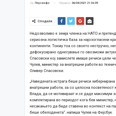
Објавено
06/04/2021 21:36:09
Од
Плусинфо
Сподели
Недозволиво е земја членка на НАТО и претенд
сериозна логистичка база за најозогласени кр
континенти. Токму тоа со своето нестручно, н
дефокусирано однесување го овозможи актуел
Спасовски кој замислете имаше речиси цели чет
Чулев, министер за внатрешни работи во технич
Оливер Спасовски.
„Наведената истрага беше речиси хибернирана 
внатрешни работи, за со целосна посветеност к
Влада, да се мотивираат и се даде максимум з
комплетирана во периодот кога бев министер,
несакањето да биде ставена во контекст на п
беше обелоденета“. напиша Чулев на Фејсбук.