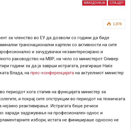
МАКЕДОНИЈА
СЛАЈДЕР
1,976
ент за членство во ЕУ да дозволи со години да биде
иминални транснационални картели со активности на сите
епрофесионално и зачудувачки незаинтересирано и
ното раководство на МВР, на чело со министерот Оливер
ири години за да ја заврши истрагата, реагираше Наќе
ката Влада, на
прес-конференцијата
на актуелниот министер
во периодот кога стапив на функцијата министер за
олегите, и покрај сите опструкции во периодот на техничката
а нејзино реактивирање. Истрагата беше речиси
 но заради задржување на професионален однос и
арламентарните избори, истата не финишираше односно не