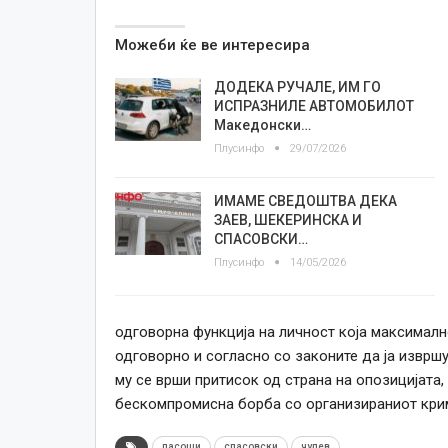
Можеби ќе ве интересира
ДОДЕКА РУЧАЛЕ, ИМ ГО
ИСПРАЗНИЛЕ АВТОМОБИЛОТ
Македонски…
Плусинфо
29/07/2026
ИМАМЕ СВЕДОШТВА ДЕКА
ЗАЕВ, ШЕКЕРИНСКА И
СПАСОВСКИ…
Плусинфо
14/05/2026
одговорна функција на личност која максимално
одговорно и согласно со законите да ја извршу
му се врши притисок од страна на опозицијата,
бескомпромисна борба со организираниот крими
пасоши
спасовски
чулев