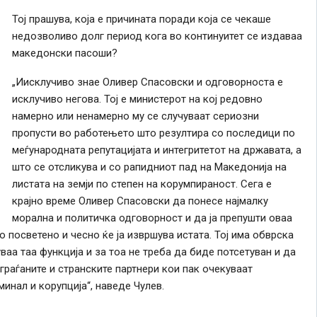
Тој прашува, која е причината поради која се чекаше
недозволиво долг период кога во континуитет се издаваа
македонски пасоши?
„Иисклучиво знае Оливер Спасовски и одговорноста е
исклучиво негова. Тој е министерот на кој редовно
намерно или ненамерно му се случуваат сериозни
пропусти во работењето што резултира со последици по
меѓународната репутацијата и интегритетот на државата, а
што се отсликува и со рапидниот пад на Македонија на
листата на земји по степен на корумпираност. Сега е
крајно време Оливер Спасовски да понесе најмалку
морална и политичка одговорност и да ја препушти оваа
 посветено и чесно ќе ја извршува истата. Тој има обврска
ваа таа функција и за тоа не треба да биде потсетуван и да
 граѓаните и странските партнери кои пак очекуваат
нал и корупција“, наведе Чулев.