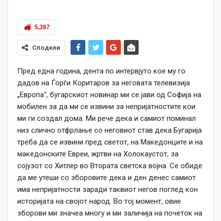
5,387
Сподели
Пред една година, дента по интервјуто кое му го
дадов на Ѓорѓи Коритаров за неговата телевизија
„Европа“, бугарскиот новинар ми се јави од Софија на
мобилен за да ми се извини за непријатностите кои
ми ги создал дома. Ми рече дека и самиот поминал
низ слично отфрлање со неговиот став дека Бугарија
треба да се извини пред светот, на Македонците и на
македонските Евреи, жртви на Холокаустот, за
сојузот со Хитлер во Втората светска војна. Се обиде
да ме утеши со зборовите дека и ден денес самиот
има непријатности заради таквиот негов поглед кон
историјата на својот народ. Во тој момент, овие
зборови ми значеа многу и ми заличија на почеток на