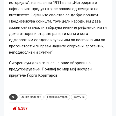
историјата“, напишан во 1911 вели: „Историјата е
најопасниот продукт кој се развил од хемијата на
интелектот. Нејзините својства се добро познати.
Предизвикува соништа, труе цели народи, им дава
лажни сеќавања, ги забрзува нивните рефлекси, им ги
држи отворени старите рани, ги мачи и кога
одмораат, им создава илузии или за величина или за
прогонетост и ги прави нациите огорчени, арогантни,
неподносливи и суетни.“
Сигурен сум дека ги знаеше овие зборови на
предупредување. Почивај во мир мој несуден
пријателе Ѓорѓи Коритаров.
денко малески
Ѓорѓи Коритаров
колумна
5,387