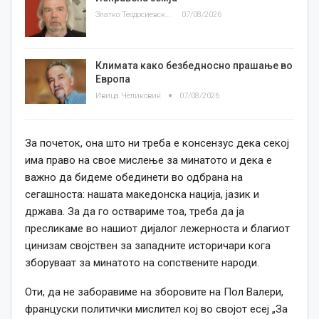
Златко Теодосиевски
07/08/2026
Климата како безбедносно прашање во
Европа
Ивица Челиковиќ
07/08/2026
За почеток, она што ни треба е консензус дека секој
има право на свое мислење за минатото и дека е
важно да бидеме обединети во одбрана на
сегашноста: нашата македонска нација, јазик и
држава. За да го оствариме тоа, треба да ја
пресликаме во нашиот дијалог лежерноста и благиот
цинизам својствен за западните историчари кога
зборуваат за минатото на сопствените народи.
Оти, да не заборавиме на зборовите на Пол Валери,
француски политички мислител кој во својот есеј „За