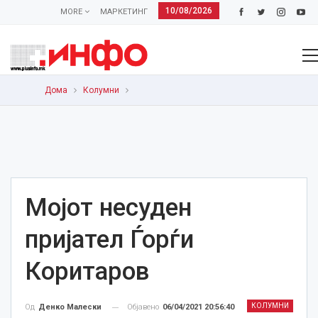
10/08/2026
MORE
МАРКЕТИНГ
Дома
Колумни
Мојот несуден
пријател Ѓорѓи
Коритаров
КОЛУМНИ
Објавено
06/04/2021 20:56:40
Од
Денко Малески