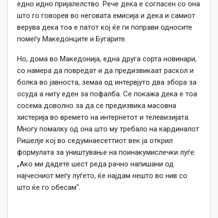
едно идно пријалелство. Рече дека е согласен со она
што го говорев во неговата емисија и дека и самиот
верува дека тоа е патот кој ќе ги поправи односите
помеѓу Македонците и Бугарите.
Но, дома во Македонија, една друга сорта новинари,
со намера да повредат и да предизвикаат раскол и
болка во јавноста, земаа од интервјуто два збора за
осуда а ниту еден за пофалба. Се покажа дека е тоа
сосема доволно за да се предизвика масовна
хистерија во времето на интернетот и телевизијата.
Многу помалку од она што му требало на кардиналот
Ришелје кој во седумнаесеттиот век ја открил
формулата за уништување на поинакумислечки луѓе:
„Ако ми дадете шест реда рачно напишани од
најчесниот меѓу луѓето, ќе најдам нешто во нив со
што ќе го обесам“.