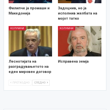
Филипче ја промаши и
Задоцнив, но ја
Македонија
исполнив желбата на
мојот татко
КОЛУМНИ
КОЛУМНИ
Леснотијата на
Исправена земја
разградувањетото на
еден мировен договор
ПРЕТХОДНО
СЛЕДНО