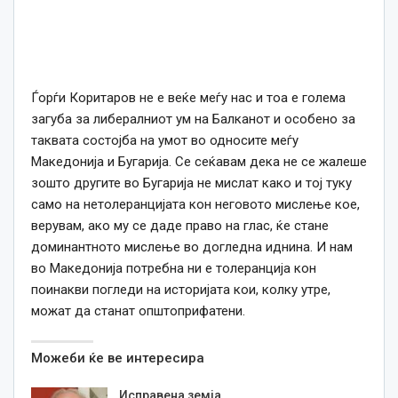
Ѓорѓи Коритаров не е веќе меѓу нас и тоа е голема
загуба за либералниот ум на Балканот и особено за
таквата состојба на умот во односите меѓу
Македонија и Бугарија. Се сеќавам дека не се жалеше
зошто другите во Бугарија не мислат како и тој туку
само на нетолеранцијата кон неговото мислење кое,
верувам, ако му се даде право на глас, ќе стане
доминантното мислење во догледна иднина. И нам
во Македонија потребна ни е толеранција кон
поинакви погледи на историјата кои, колку утре,
можат да станат општоприфатени.
Можеби ќе ве интересира
Исправена земја