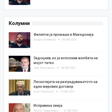
Колумни
Филипче ја промаши и Македонија
Богдан Илиевски
09/08/2026
Задоцнив, но ја исполнив желбата на
мојот татко
Јове Кекеновски
08/08/2026
Леснотијата на разградувањетото на
еден мировен договор
Азис Положани
07/08/2026
Исправена земја
Златко Теодосиевски
07/08/2026