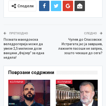
Сподели
ПРЕТХОДНО
СЛЕДНО
Позната македонска
Чулев до Спасовски:
веледрогерија може да
Истрагата јас ја завршив,
увезе 2,5 милиони дози
лажните пасоши не запреа,
вакцини „Фајзер” за една
зошто чекаше до сега?
недела!
Поврзани содржини
КОЛУМНИ
КОЛУМНИ