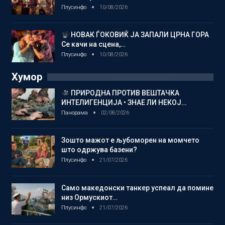
Плусинфо
10/08/2026
НОВАК ЃОКОВИЌ ЈА ЗАПАЛИ ЦРНА ГОРА
Се качи на сцена,…
Плусинфо
10/08/2026
Хумор
ПРИРОДНА ПРОТИВ ВЕШТАЧКА
ИНТЕЛИГЕНЦИЈА • ЗНАЕ ЛИ НЕКОЈ…
Панорама
02/08/2026
Зошто мажот е љубоморен на момчето
што одржува базени?
Плусинфо
21/07/2026
Само македонски танкер успеал да помине
низ Ормускиот…
Плусинфо
21/07/2026