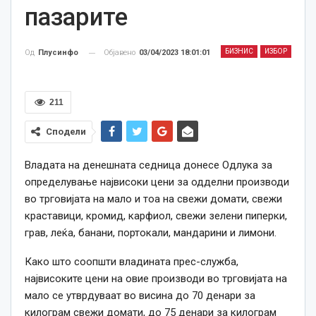
пазарите
БИЗНИС
ИЗБОР
Објавено
03/04/2023 18:01:01
Од
Плусинфо
211
Сподели
Владата на денешната седница донесе Одлука за
определување највисоки цени за одделни производи
во трговијата на мало и тоа на свежи домати, свежи
краставици, кромид, карфиол, свежи зелени пиперки,
грав, леќа, банани, портокали, мандарини и лимони.
Како што соопшти владината прес-служба,
највисоките цени на овие производи во трговијата на
мало се утврдуваат во висина до 70 денари за
килограм свежи домати, до 75 денари за килограм