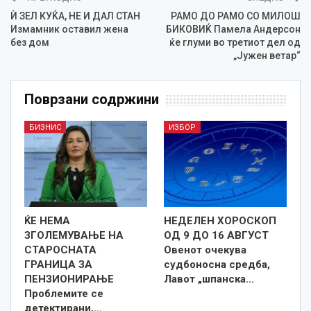
Ѝ ЗЕЛ КУЌА, НЕ И ДАЛ СТАН
РАМО ДО РАМО СО МИЛОШ
Измамник оставил жена
БИКОВИЌ Памела Андерсон
без дом
ќе глуми во третиот дел од
„Јужен ветар“
Поврзани содржини
БИЗНИС
ИЗБОР
ЌЕ НЕМА
НЕДЕЛЕН ХОРОСКОП
ЗГОЛЕМУВАЊЕ НА
ОД 9 ДО 16 АВГУСТ
СТАРОСНАТА
Овенот очекува
ГРАНИЦА ЗА
судбоносна средба,
ПЕНЗИОНИРАЊЕ
Лавот „шпанска…
Проблемите се
детектирани,…