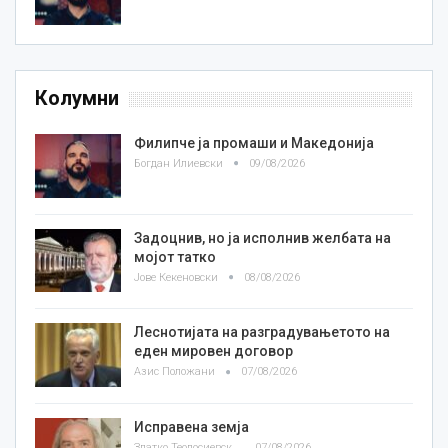
Колумни
Филипче ја промаши и Македонија
Богдан Илиевски
09/08/2026
Задоцнив, но ја исполнив желбата на
мојот татко
Јове Кекеновски
08/08/2026
Леснотијата на разградувањетото на
еден мировен договор
Азис Положани
07/08/2026
Исправена земја
Златко Теодосиевски
07/08/2026