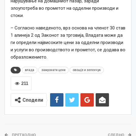
нарушување на домашниот пазар, заради
злоупотреба во прометот на одделни производи и
стоки.
– Согласно наведеното, врз основа на членот 30 став
1 алинеја 2 од Законот за трговија, Владата може да
ги определи највисоките цени за одделни производи
и услуги во производството и прометот, се додава во
образложението.
влада
замрзнати цени
овошје и зеленчук
211
Сподели
ПРЕТХОДНО
СЛЕДНО