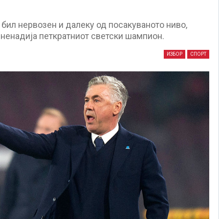
 бил нервозен и далеку од посакуваното ниво,
зненадија петкратниот светски шампион.
ИЗБОР
СПОРТ