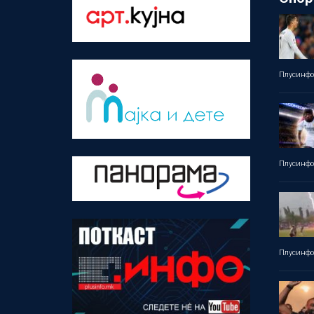
Плусинф
Плусинф
Плусинф