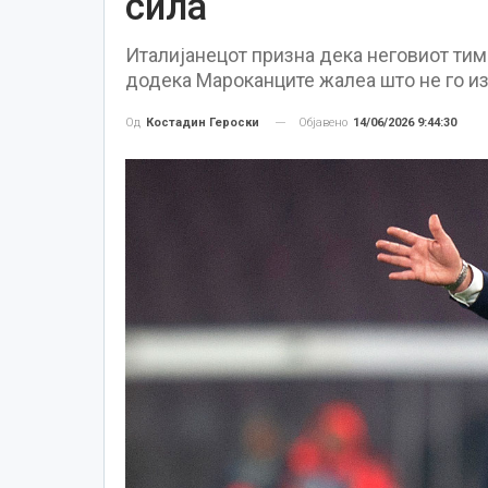
сила
Италијанецот призна дека неговиот тим
додека Мароканците жалеа што не го и
Објавено
14/06/2026 9:44:30
Од
Костадин Героски