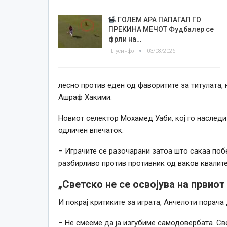
ГОЛЕМ АРА ПАПАГАЛ ГО
ПРЕКИНА МЕЧОТ Фудбалер се
фрли на…
Плусинфо
03/08/2026
лесно против еден од фаворитите за титулата,
Ашраф Хакими.
Новиот селектор Мохамед Уаби, кој го наследи
одличен впечаток.
– Играчите се разочарани затоа што сакаа поб
разбирливо против противник од ваков квалите
„Светско не се освојува на првиот
И покрај критиките за играта, Анчелоти порача
– Не смееме да ја изгубиме самодовербата. Све