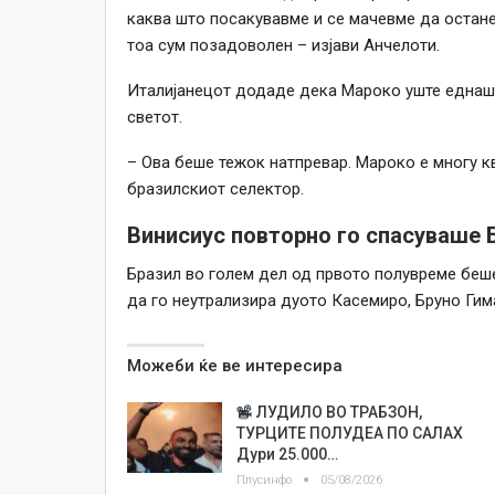
каква што посакувавме и се мачевме да остане
тоа сум позадоволен – изјави Анчелоти.
Италијанецот додаде дека Мароко уште еднаш 
светот.
– Ова беше тежок натпревар. Мароко е многу кв
бразилскиот селектор.
Винисиус повторно го спасуваше 
Бразил во голем дел од првото полувреме беш
да го неутрализира дуото Касемиро, Бруно Гим
Можеби ќе ве интересира
ЛУДИЛО ВО ТРАБЗОН,
ТУРЦИТЕ ПОЛУДЕА ПО САЛАХ
Дури 25.000…
Плусинфо
05/08/2026