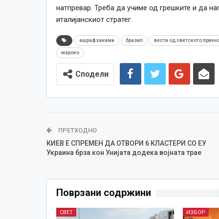
натпревар. Треба да учиме од грешките и да н
италијанскиот стратег.
ашраф хакими
бразил
вести од светското првен
мароко
Сподели
ПРЕТХОДНО
КИЕВ Е СПРЕМЕН ДА ОТВОРИ 6 КЛАСТЕРИ СО ЕУ
Украина брза кон Унијата додека војната трае
Поврзани содржини
СВЕТ
ИЗБОР