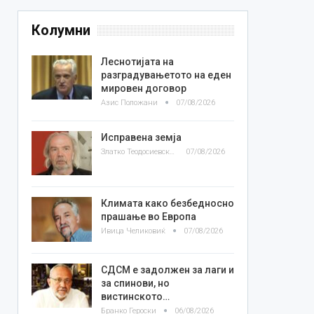
Колумни
Леснотијата на
разградувањетото на еден
мировен договор
Азис Положани
07/08/2026
Исправена земја
Златко Теодосиевски
07/08/2026
Климата како безбедносно
прашање во Европа
Ивица Челиковиќ
07/08/2026
СДСМ е задолжен за лаги и
за спинови, но
вистинското…
Бранко Героски
06/08/2026