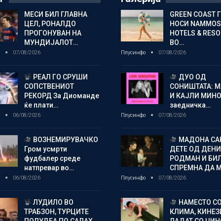
МЕСИ БИЛ ГЛАВНА
GREEN COAST 
ЦЕЛ, РОНАЛДО
НОСИ NAMMOS
ПРОГОНУВАН НА
HOTELS & RES
МУНДИЈАЛОТ…
ВО…
о
07/08/2026
Плусинфо
07/08/2026
РЕАЛ ГО СРУШИ
ДУО ОД
СОПСТВЕНИОТ
СОНИШТАТА: 
РЕКОРД За Диоманде
И КАЈЛИ МИНО
ќе плати…
заедничка…
о
06/08/2026
Плусинфо
07/08/2026
ВОЗНЕМИРУВАЧКО
МАДОНА СА
Гром усмрти
ДЕТЕ ОД ДЕНИ
фудбалер среде
РОДМАН И БИ
натпревар во…
СПРЕМНА ДА 
о
06/08/2026
Плусинфо
07/08/2026
ЛУДИЛО ВО
НАМЕСТО С
ТРАБЗОН, ТУРЦИТЕ
КЛИМА, КИНЕЗ