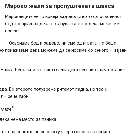
Мароко жали за пропуштената шанса
Мароканците не го криеја задоволството од освоениот
бод, но признаа дека останува чувство дека можеле и
повеќе.
– Освоивме бод и задоволни сме од играта. Не беше
 но покажавме дека можеме да се носиме со секого – изјави
 Валид Реграги, исто така оцени дека неговиот тим оставил
еда. Во второто полувреме ритамот падна, но тоа е
т – рече Уаби.
 меч“
 дека нема место за паника.
тско првенство не се освојува врз основа на првиот