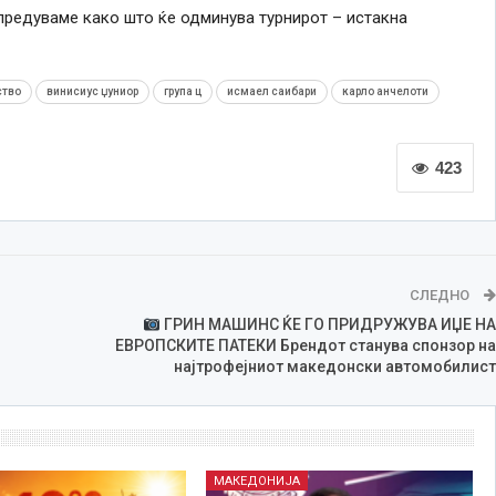
апредуваме како што ќе одминува турнирот – истакна
ство
винисиус џуниор
група ц
исмаел саибари
карло анчелоти
423
СЛЕДНО
ГРИН МАШИНС ЌЕ ГО ПРИДРУЖУВА ИЏЕ НА
ЕВРОПСКИТЕ ПАТЕКИ Брендот станува спонзор на
најтрофејниот македонски автомобилист
МАКЕДОНИЈА