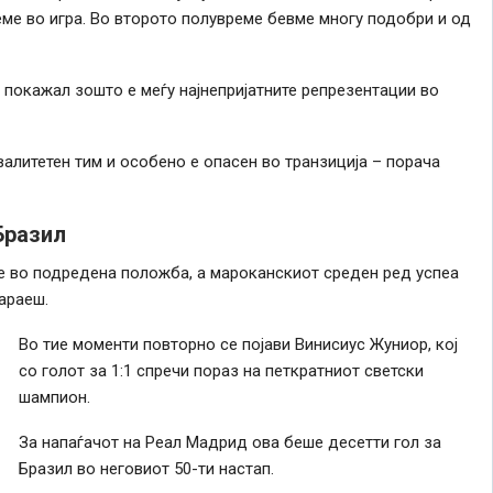
ме во игра. Во второто полувреме бевме многу подобри и од
покажал зошто е меѓу најнепријатните репрезентации во
алитетен тим и особено е опасен во транзиција – порача
Бразил
е во подредена положба, а мароканскиот среден ред успеа
араеш.
Во тие моменти повторно се појави Винисиус Жуниор, кој
со голот за 1:1 спречи пораз на петкратниот светски
шампион.
За напаѓачот на Реал Мадрид ова беше десетти гол за
Бразил во неговиот 50-ти настап.