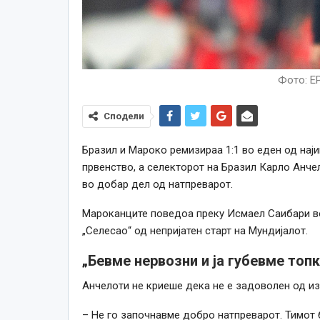
Фото: E
Сподели
Бразил и Мароко ремизираа 1:1 во еден од нај
првенство, а селекторот на Бразил Карло Анче
во добар дел од натпреварот.
Мароканците поведоа преку Исмаел Саибари во 
„Селесао“ од непријатен старт на Мундијалот.
„Бевме нервозни и ја губевме топ
Анчелоти не криеше дека не е задоволен од из
– Не го започнавме добро натпреварот. Тимот 