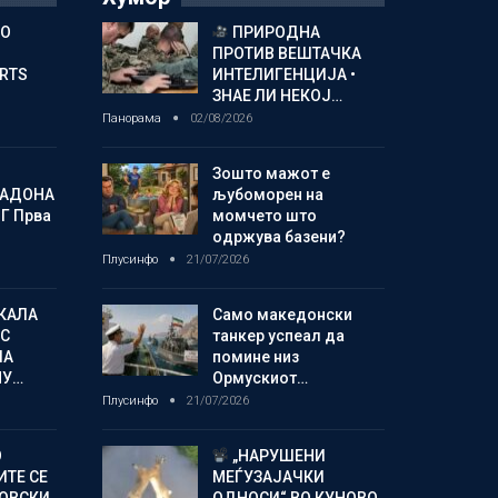
ГО
ПРИРОДНА
ПРОТИВ ВЕШТАЧКА
ORTS
ИНТЕЛИГЕНЦИЈА •
ЗНАЕ ЛИ НЕКОЈ…
Панорама
02/08/2026
Зошто мажот е
МАДОНА
љубоморен на
Г Прва
момчето што
одржува базени?
Плусинфо
21/07/2026
КАЛА
Само македонски
С
танкер успеал да
ЛА
помине низ
МУ…
Ормускиот…
Плусинфо
21/07/2026
О
„НАРУШЕНИ
ИТЕ СЕ
МЕЃУЗАЈАЧКИ