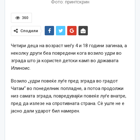
Фото: принтскрин
360
Сподели
Четири деца на возраст меѓу 4 и 18 години загинаа, а
неколку други беа повредени кога возило удри во
зграда што ја користел детски камп во државата
Илиноис.
Возило „удри повеќе луѓе пред зграда во градот
Чатам“ во понеделник попладне, а потоа продолжи
низ самата зграда, повредувајќи повеќе луѓе внатре,
пред да излезе на спротивната страна. Сè уште не е
јасно дали ударот бил намерен.