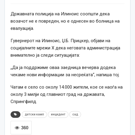
Државната полиција на Илиноис соопшти дека
возачот не е повреден, но е однесен во болница на
евалуација.
Гувернерот на Илиноис, Џ.Б. Прицкер, објави на
социјалните мрежи X дека неговата администрација
внимателно ја следи ситуацијата:
„Да ја поддржиме оваа заедница вечерва додека
чекаме нови информации за несреќата“, напиша тој.
Чатам е село со околу 14.000 жители, кое се наоѓа на
околу 3 милји од главниот град на државата,
Спрингфилд.
детски камп
инцидент
сад
360