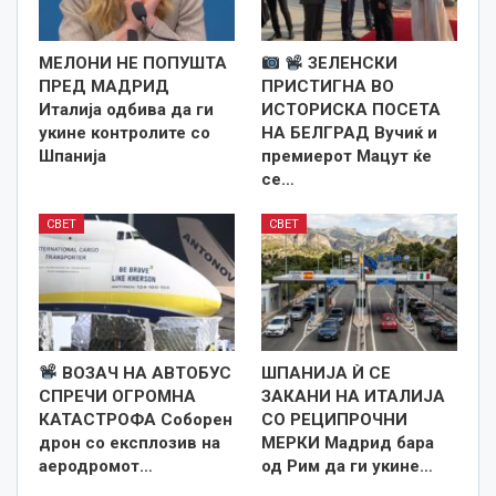
МЕЛОНИ НЕ ПОПУШТА
ЗЕЛЕНСКИ
ПРЕД МАДРИД
ПРИСТИГНА ВО
Италија одбива да ги
ИСТОРИСКА ПОСЕТА
укине контролите со
НА БЕЛГРАД Вучиќ и
Шпанија
премиерот Мацут ќе
се…
СВЕТ
СВЕТ
ВОЗАЧ НА АВТОБУС
ШПАНИЈА Ѝ СЕ
СПРЕЧИ ОГРОМНА
ЗАКАНИ НА ИТАЛИЈА
КАТАСТРОФА Соборен
СО РЕЦИПРОЧНИ
дрон со експлозив на
МЕРКИ Мадрид бара
аеродромот…
од Рим да ги укине…