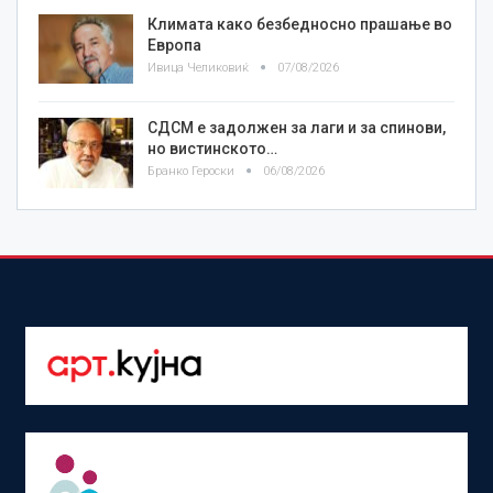
Климата како безбедносно прашање во
Европа
Ивица Челиковиќ
07/08/2026
СДСМ е задолжен за лаги и за спинови,
но вистинското…
Бранко Героски
06/08/2026