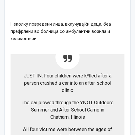
Неколку повредени лица, вклучувајќи деца, беа
префрлени во болница со амбулантни возила и
хеликоптери.
JUST IN: Four children were k*lled after a
person crashed a car into an after-school
clinic
The car plowed through the YNOT Outdoors
Summer and After School Camp in
Chatham, Illinois
All four victims were between the ages of