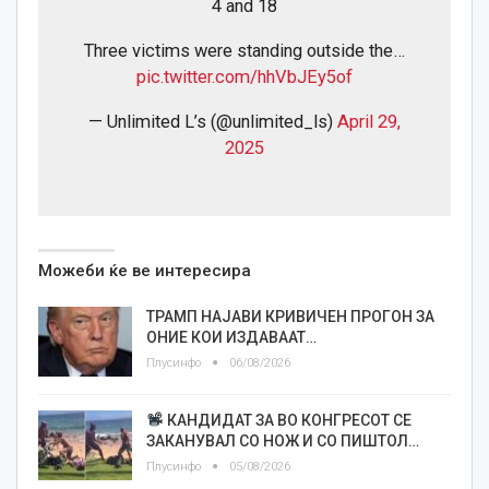
4 and 18
Three victims were standing outside the…
pic.twitter.com/hhVbJEy5of
— Unlimited L’s (@unlimited_ls)
April 29,
2025
Можеби ќе ве интересира
ТРАМП НАЈАВИ КРИВИЧЕН ПРОГОН ЗА
ОНИЕ КОИ ИЗДАВААТ…
Плусинфо
06/08/2026
КАНДИДАТ ЗА ВО КОНГРЕСОТ СЕ
ЗАКАНУВАЛ СО НОЖ И СО ПИШТОЛ…
Плусинфо
05/08/2026