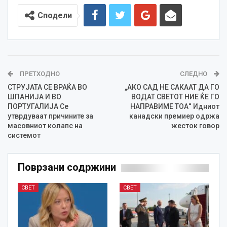
Сподели
ПРЕТХОДНО
СЛЕДНО
СТРУЈАТА СЕ ВРАЌА ВО
„АКО САД НЕ САКААТ ДА ГО
ШПАНИЈА И ВО
ВОДАТ СВЕТОТ НИЕ ЌЕ ГО
ПОРТУГАЛИЈА Се
НАПРАВИМЕ ТОА“ Идниот
утврдуваат причините за
канадски премиер одржа
масовниот колапс на
жесток говор
системот
Поврзани содржини
СВЕТ
СВЕТ