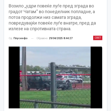
Возило „удри повеќе луѓе пред зграда во
градот Чатам“ во понеделник попладне, а
потоа продолжи низ самата зграда,
повредувајќи повеќе луѓе внатре, пред да
излезе на спротивната страна.
СВЕТ
Објавено
29/04/2025 8:44:27
Од
Плусинфо