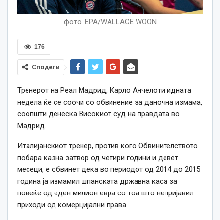
фото: EPA/WALLACE WOON
176
Сподели
Тренерот на Реал Мадрид, Карло Анчелоти идната
недела ќе се соочи со обвинение за даночна измама,
соопшти денеска Високиот суд на правдата во
Мадрид.
Италијанскиот тренер, против кого Обвинителството
побара казна затвор од четири години и девет
месеци, е обвинет дека во периодот од 2014 до 2015
година ја измамил шпанската државна каса за
повеќе од еден милион евра со тоа што непријавил
приходи од комерцијални права.