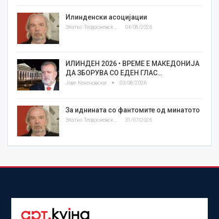
Илинденски асоцијации
Златко Теодосиевски
04/08/2026
ИЛИНДЕН 2026 • ВРЕМЕ Е МАКЕДОНИЈА
ДА ЗБОРУВА СО ЕДЕН ГЛАС…
Јове Кекеновски
03/08/2026
За иднината со фантомите од минатото
Златко Теодосиевски
31/07/2026