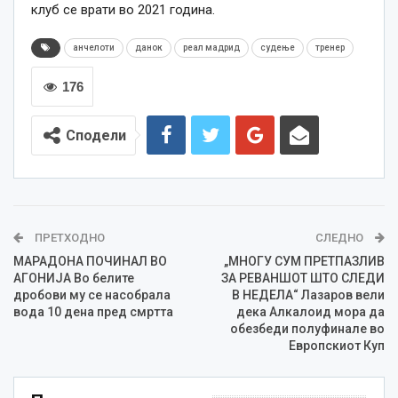
клуб се врати во 2021 година.
анчелоти
данок
реал мадрид
судење
тренер
176
Сподели
ПРЕТХОДНО
СЛЕДНО
МАРАДОНА ПОЧИНАЛ ВО
„МНОГУ СУМ ПРЕТПАЗЛИВ
АГОНИЈА Во белите
ЗА РЕВАНШОТ ШТО СЛЕДИ
дробови му се насобрала
В НЕДЕЛА“ Лазаров вели
вода 10 дена пред смртта
дека Алкалоид мора да
обезбеди полуфинале во
Европскиот Куп