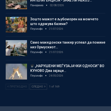
ИНТЕЛИГЕНЦИЈА • ЗНАЕ ЛИ НЕКОЈ…
Панорама
02/08/2026
Зошто мажот е љубоморен на момчето
што одржува базени?
Плусинфо
21/07/2026
Само македонски танкер успеал да помине
низ Ормускиот…
Плусинфо
21/07/2026
„НАРУШЕНИ МЕЃУЗАЈАЧКИ ОДНОСИ“ ВО
КУНОВО Два зајаци…
Плусинфо
24/05/2026
ПРЕТХОДНО
СЛЕДНО
1 of 169