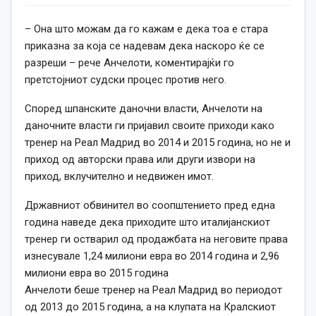
– Она што можам да го кажам е дека тоа е стара
приказна за која се надевам дека наскоро ќе се
разреши – рече Анчелоти, коментирајќи го
претстојниот судски процес против него.
Според шпанските даночни власти, Анчелоти на
даночните власти ги пријавил своите приходи како
тренер на Реал Мадрид во 2014 и 2015 година, но не и
приход од авторски права или други извори на
приход, вклучително и недвижен имот.
Државниот обвинител во соопштението пред една
година наведе дека приходите што италијанскиот
тренер ги остварил од продажбата на неговите права
изнесувале 1,24 милиони евра во 2014 година и 2,96
милиони евра во 2015 година
Анчелоти беше тренер на Реал Мадрид во периодот
од 2013 до 2015 година, а на клупата на Кралскиот