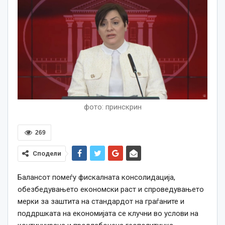
фото: принскрин
269
Сподели
Балансот помеѓу фискалната консолидација,
обезбедувањето економски раст и спроведувањето
мерки за заштита на стандардот на граѓаните и
поддршкaта на економијата се клучни во услови на