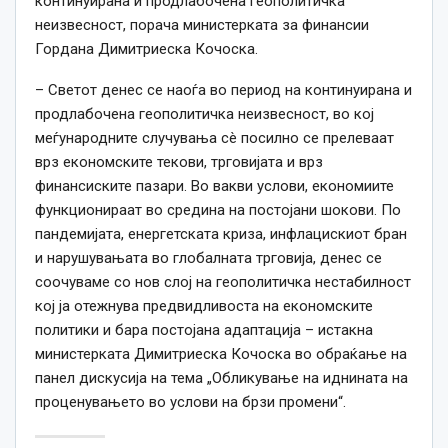
континуирана и продлабочена геополитичка
неизвесност, порача министерката за финансии
Гордана Димитриеска Кочоска.
– Светот денес се наоѓа во период на континуирана и
продлабочена геополитичка неизвесност, во кој
меѓународните случувања сè посилно се прелеваат
врз економските текови, трговијата и врз
финансиските пазари. Во вакви услови, економиите
функционираат во средина на постојани шокови. По
пандемијата, енергетската криза, инфлацискиот бран
и нарушувањата во глобалната трговија, денес се
соочуваме со нов слој на геополитичка нестабилност
кој ја отежнува предвидливоста на економските
политики и бара постојана адаптација – истакна
министерката Димитриеска Кочоска во обраќање на
панел дискусија на тема „Обликување на иднината на
проценувањето во услови на брзи промени“.