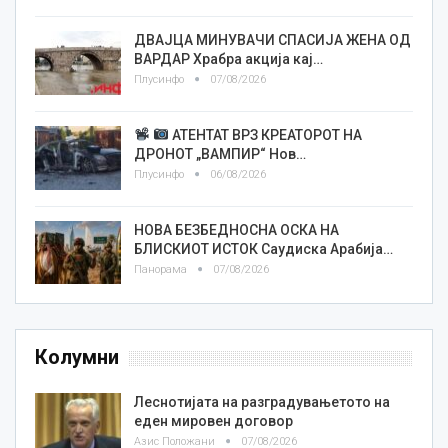
ДВАЈЦА МИНУВАЧИ СПАСИЈА ЖЕНА ОД
ВАРДАР Храбра акција кај…
Плусинфо
07/08/2026
АТЕНТАТ ВРЗ КРЕАТОРОТ НА
ДРОНОТ „ВАМПИР“ Нов…
Плусинфо
06/08/2026
НОВА БЕЗБЕДНОСНА ОСКА НА
БЛИСКИОТ ИСТОК Саудиска Арабија…
Панорама
07/08/2026
Колумни
Леснотијата на разградувањетото на
еден мировен договор
Азис Положани
07/08/2026