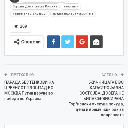
Гордана Димитриеска Кочоска
енергенси
заштита на стандардот
предизвици во економијата
269
Сподели
ПРЕТХОДНО
СЛЕДНО
ПАРАДА БЕЗ ТЕНКОВИ НА
ЖИЧНИЦАТА Е ВО
ЦРВЕНИОТ ПЛОШТАД ВО
КАТАСТРОФАЛНА
МОСКВА Путин верува во
СОСТОЈБА, ДОСЕГА НЕ
победа во Украина
БИЛА СЕРВИСИРАНА
Ѓорѓиевски очекува понуда,
цена и временски рок за
поправката