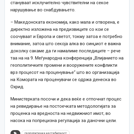
стануваат исклучително чувствителни на секое
нарушување во снабдувањето.
– Македонската економија, како мала и отворена, е
директно изложена на предизвиците со кои се
соочуваат и Европа и светот, токму затоа е потребно
внимание, затоа што секоја алка во синџиот е важна
доколку сакаме да ги намалиме последиците – рече
таа на на 9. Меѓународна конференција „Влијанието на
геополитичките промени и вооружените конфликти
врз процесот на проценување“ што во организација
на Комората на проценувачи се одржа денеска во
Охрид.
Министерката посочи и дека веќе е отпочнат процес
на ревидирање на постоечката методологијата за
проценка на вредноста на недвижниот имот, во
насока на попрецизна регулација за даночни цели.
геополитичка нестабилност