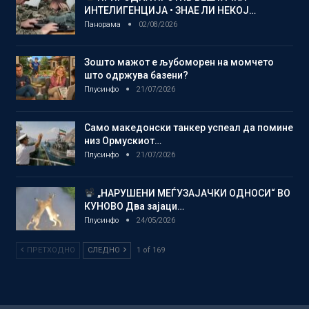
ИНТЕЛИГЕНЦИЈА • ЗНАЕ ЛИ НЕКОЈ…
Панорама
02/08/2026
Зошто мажот е љубоморен на момчето
што одржува базени?
Плусинфо
21/07/2026
Само македонски танкер успеал да помине
низ Ормускиот…
Плусинфо
21/07/2026
„НАРУШЕНИ МЕЃУЗАЈАЧКИ ОДНОСИ“ ВО
КУНОВО Два зајаци…
Плусинфо
24/05/2026
ПРЕТХОДНО
СЛЕДНО
1 of 169