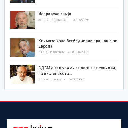
Исправена земја
Златко Теодосиевски
07/08/2026
Климата како безбедносно прашање во
Европа
Ивица Челиковиќ
07/08/2026
СДСМ е задолжен за лаги и за спинови,
но вистинското…
Бранко Героски
06/08/2026