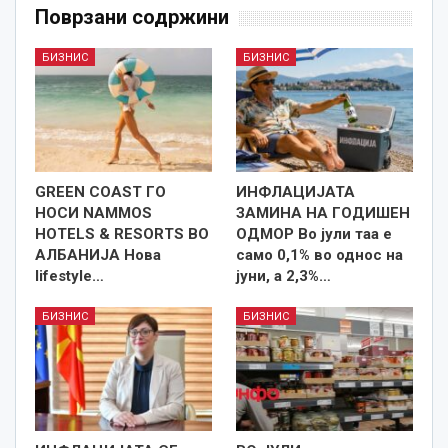
Поврзани содржини
БИЗНИС
БИЗНИС
GREEN COAST ГО
ИНФЛАЦИЈАТА
НОСИ NAMMOS
ЗАМИНА НА ГОДИШЕН
HOTELS & RESORTS ВО
ОДМОР Во јули таа е
АЛБАНИЈА Нова
само 0,1% во однос на
lifestyle…
јуни, а 2,3%…
БИЗНИС
БИЗНИС