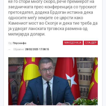
ќе го стори многу скоро, рече премиерот на
заедничката прес-конференција со турскиот
претседател, додека Ердоган истакна дека
односите меѓу земјите се цврсти како
Камениот мост во Скопје и дека тие треба да
ја удвојат ланската трговска размена од
милијарда долари.
МАКЕДОНИЈА
СЛАЈДЕР
Од
Плусинфо
Објавено
28/02/2025 17:08:15