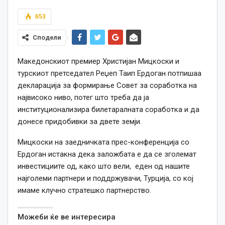
653
Сподели
Македонскиот премиер Христијан Мицкоски и
турскиот претседател Реџеп Таип Ердоган потпишаа
декларација за формирање Совет за соработка на
највисоко ниво, потег што треба да ја
институционализира билетаралната соработка и да
донесе придобивки за двете земји.
Мицкоски на заедничката прес-конференција со
Ердоган истакна дека заложбата е да се зголемат
инвестициите од, како што вели, еден од нашите
најголеми партнери и поддржувачи, Турција, со кој
имаме клучно стратешко партнерство.
Можеби ќе ве интересира