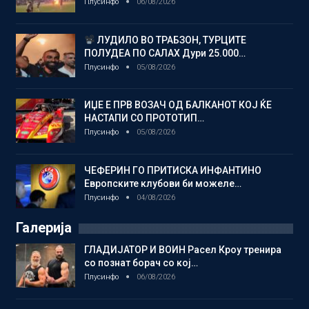
Плусинфо
06/08/2026
ЛУДИЛО ВО ТРАБЗОН, ТУРЦИТЕ
ПОЛУДЕА ПО САЛАХ Дури 25.000…
Плусинфо
05/08/2026
ИЏЕ Е ПРВ ВОЗАЧ ОД БАЛКАНОТ КОЈ ЌЕ
НАСТАПИ СО ПРОТОТИП…
Плусинфо
05/08/2026
ЧЕФЕРИН ГО ПРИТИСКА ИНФАНТИНО
Европските клубови би можеле…
Плусинфо
04/08/2026
Галерија
ГЛАДИЈАТОР И ВОИН Расел Кроу тренира
со познат борач со кој…
Плусинфо
06/08/2026