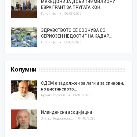
МАКЕДОНИЈА ДОБИ 149 МИЛИОНИ
ЕВРА ГРАНТ ЗА ПРУГАТА КОН…
Плусинфо
06/08/2026
ЗДРАВСТВОТО СЕ СООЧУВА СО
СЕРИОЗЕН НЕДОСТИГ НА КАДАР…
Плусинфо
05/08/2026
Колумни
СДСМ е задолжен за лаги и за спинови,
но вистинското…
Бранко Героски
06/08/2026
Илинденски асоцијации
Златко Теодосиевски
04/08/2026