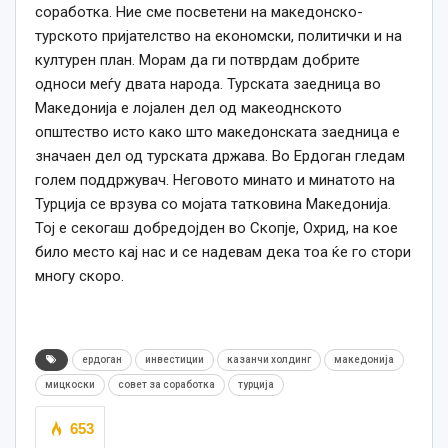
соработка. Ние сме посветени на македонско-
турското пријателство на економски, политички и на
културен план. Морам да ги потврдам добрите
односи меѓу двата народа. Турската заедница во
Македонија е лојален дел од макеоднското
општество исто како што македонската заедница е
значаен дел од турската држава. Во Ердоган гледам
голем поддржувач. Неговото минато и минатото на
Турција се врзува со мојата татковина Македонија.
Тој е секогаш добредојден во Скопје, Охрид, на кое
било место кај нас и се надевам дека тоа ќе го стори
многу скоро.
ердоган
инвестиции
казанчи холдинг
македонија
мицкоски
совет за соработка
турција
653