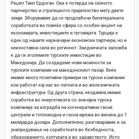
Реџеп Таип Ердоган. Ова е потврда на силното
партнерство и стратешкото пријателство меѓу двете
земји. Зборувавме да се продлабочи билатералната
соработката во повеќе сфери со особен акцент на
економијата, инвестициите и трговијата. Турција е
еден од нашите најзначајни економски партнери, но и
неизоставна сила во регионот. Заедничката заложба
е да ги зголемите турските инвестиции во
Македонија. Да создадеме нови можности за
турските компании на македонскиот пазар. Веќе
имаме многу позитивни примери на турски компании
кои работат кај нас во патната и во железничката
инфраструктура. Од друга страна, неодамна имаме
соработка во енергетиката со значајна турска
компанија за изградба на когенеративни гасни
централи и топловодна и гасна мрежа во висина до 1
милијарда долари. Дополнително, разговаравме и за
унапредување на соработката во безбедноста,
образованието, културата и во здравството. Исто