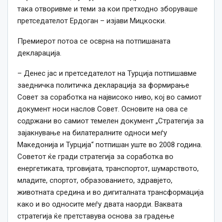
така отворивме и теми за кои претходно зборуваше
претседателот Ердоган – изјави Мицкоски.
Премиерот потоа се осврна на потпишаната
декларација.
– Денес јас и претседателот на Турција потпишавме
заедничка политичка декларација за формирање
Совет за соработка на највисоко ниво, кој во самиот
документ носи наслов Совет. Основите на ова се
содржани во самиот темелен документ „Стратегија за
зајакнување на билатералните односи меѓу
Македонија и Турција“ потпишан уште во 2008 година.
Советот ќе гради стратегија за соработка во
енергетиката, трговијата, транспортот, шумарството,
младите, спортот, образованието, здравјето,
животната средина и во дигиталната трансформација
како и во односите меѓу двата наорди. Ваквата
стратегија ќе претставува основа за градење