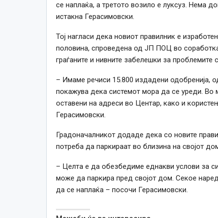
се наплаќа, а третото возило е луксуз. Нема д
истакна Герасимовски.
Тој нагласи дека новиот правилник е изработен
половина, спроведена од ЈП ПОЦ во соработка 
граѓаните и нивните забелешки за проблемите 
– Имаме речиси 15.800 издадени одобренија, од
покажува дека системот мора да се уреди. Во 
оставени на адреси во Центар, како и корист
Герасимовски.
Градоначалникот додаде дека со новите правил
потреба да паркираат во близина на својот дом
– Целта е да обезбедиме еднакви услови за си
може да паркира пред својот дом. Секое наред
да се наплаќа – посочи Герасимовски.