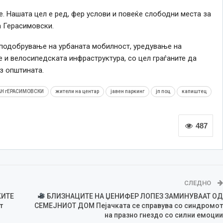
. Нашата цел е ред, фер услови и повеќе слободни места за
а Герасимовски.
подобрување на урбаната мобилност, уредување на
 и велосипедската инфраструктура, со цел граѓаните да
з општината.
АН гЕРАСИМОВСКИ
жители на центар
јавен паркинг
јп поц
капиштец
487
СЛЕДНО
КИТЕ
БЛИЗНАЦИТЕ НА ЏЕНИФЕР ЛОПЕЗ ЗАМИНУВААТ ОД
т
СЕМЕЈНИОТ ДОМ Пејачката се справува со синдромот
на празно гнездо со силни емоции