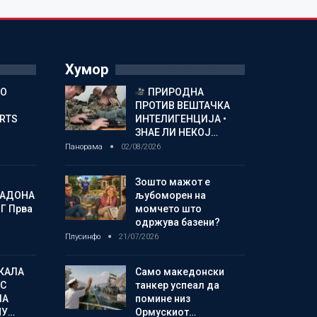
Хумор
ГО
ПРИРОДНА
ПРОТИВ ВЕШТАЧКА
ORTS
ИНТЕЛИГЕНЦИЈА •
ЗНАЕ ЛИ НЕКОЈ…
Панорама
02/08/2026
Зошто мажот е
МАДОНА
љубоморен на
Г Прва
момчето што
одржува базени?
Плусинфо
21/07/2026
КАЛА
Само македонски
С
танкер успеал да
ЛА
помине низ
МУ…
Ормускиот…