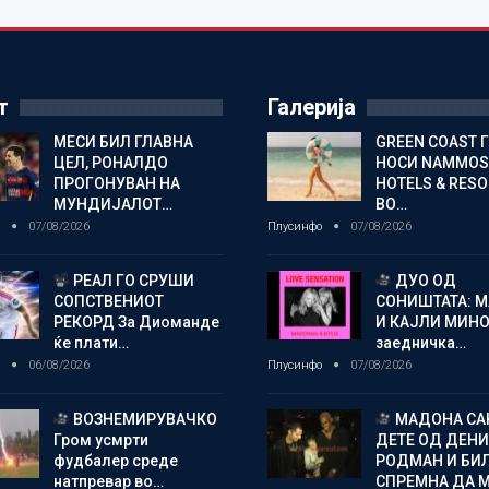
т
Галерија
МЕСИ БИЛ ГЛАВНА
GREEN COAST 
ЦЕЛ, РОНАЛДО
НОСИ NAMMOS
ПРОГОНУВАН НА
HOTELS & RES
МУНДИЈАЛОТ…
ВО…
о
07/08/2026
Плусинфо
07/08/2026
РЕАЛ ГО СРУШИ
ДУО ОД
СОПСТВЕНИОТ
СОНИШТАТА: 
РЕКОРД За Диоманде
И КАЈЛИ МИНО
ќе плати…
заедничка…
о
06/08/2026
Плусинфо
07/08/2026
ВОЗНЕМИРУВАЧКО
МАДОНА СА
Гром усмрти
ДЕТЕ ОД ДЕНИ
фудбалер среде
РОДМАН И БИ
натпревар во…
СПРЕМНА ДА 