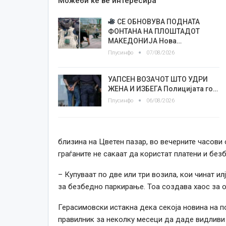
Можеби ќе ве интересира
СЕ ОБНОВУВА ПОДНАТА
ФОНТАНА НА ПЛОШТАДОТ
МАКЕДОНИЈА Нова…
Плусинфо
07/08/2026
УАПСЕН ВОЗАЧОТ ШТО УДРИ
ЖЕНА И ИЗБЕГА Полицијата го…
Плусинфо
06/08/2026
близина на Цветен пазар, во вечерните часови
граѓаните не сакаат да користат платени и без
– Купуваат по две или три возила, кои чинат и
за безбедно паркирање. Тоа создава хаос за о
Герасимовски истакна дека секоја новина на п
правилник за неколку месеци да даде видливи 