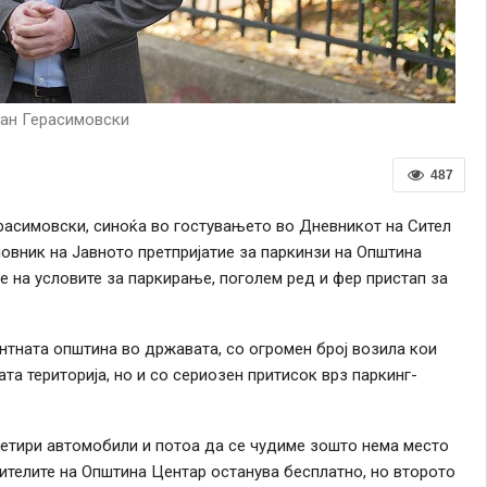
ан Герасимовски
487
расимовски, синоќа во гостувањето во Дневникот на Сител
новник на Јавното претпријатие за паркинзи на Општина
е на условите за паркирање, поголем ред и фер пристап за
тната општина во државата, со огромен број возила кои
та територија, но и со сериозен притисок врз паркинг-
четири автомобили и потоа да се чудиме зошто нема место
ителите на Општина Центар останува бесплатно, но второто