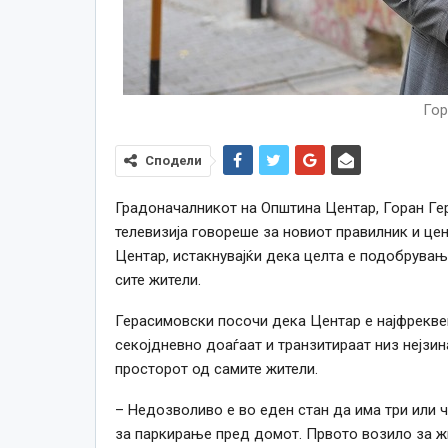
Гор
Сподели
Градоначалникот на Општина Центар, Горан Ге
телевизија говореше за новиот правилник и це
Центар, истакнувајќи дека целта е подобрувањ
сите жители.
Герасимовски посочи дека Центар е најфреквен
секојдневно доаѓаат и транзитираат низ нејзина
просторот од самите жители.
– Недозволиво е во еден стан да има три или 
за паркирање пред домот. Првото возило за ж