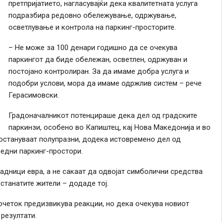
претпријатието, нагласувајќи дека квалитетната услуга
подразбира редовно обележување, одржување,
осветлување и контрола на паркинг-просторите.
– Не може за 100 денари годишно да се очекува
паркингот да биде обележан, осветлен, одржуван и
постојано контролиран. За да имаме добра услуга и
подобри услови, мора да имаме одржлив систем – рече
Герасимовски.
Градоначалникот потенцираше дека дел од градските
паркинзи, особено во Капиштец, кај Нова Македонија и во
 остануваат полупразни, додека истовремено дел од
бедни паркинг-простори.
лјадници евра, а не сакаат да одвојат симболични средства
станатите жители – додаде тој.
очеток предизвикува реакции, но дека очекува новиот
резултати.