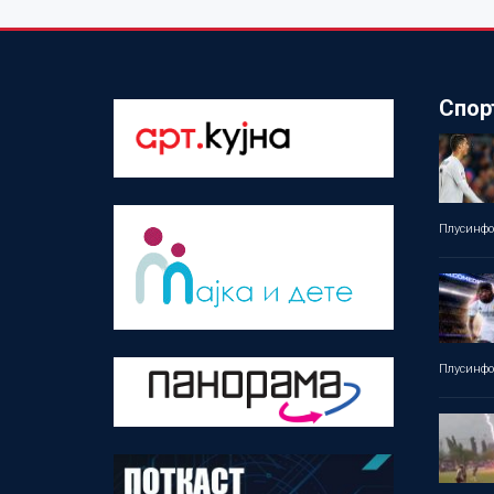
Спор
Плусинф
Плусинф