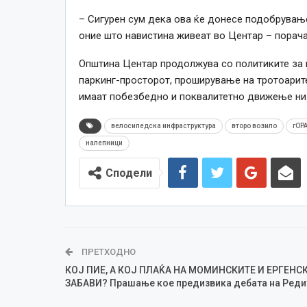
– Сигурен сум дека ова ќе донесе подобрување
оние што навистина живеат во Центар – порач
Општина Центар продолжува со политиките за 
паркинг-просторот, проширување на тротоарите
имаат побезбедно и поквалитетно движење ни
велосипедска инфраструктура
второ возило
гОР
налепници
Сподели
ПРЕТХОДНО
КОЈ ПИЕ, А КОЈ ПЛАЌА НА МОМИНСКИТЕ И ЕРГЕНС
ЗАБАВИ? Прашање кое предизвика дебата на Реди