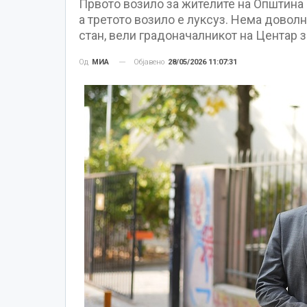
Првото возило за жителите на Општина 
а третото возило е луксуз. Нема доволн
стан, вели градоначалникот на Центар 
Објавено
28/05/2026 11:07:31
Од
МИА