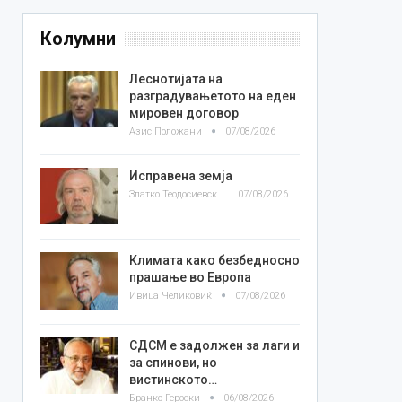
Колумни
Леснотијата на
разградувањетото на еден
мировен договор
Азис Положани
07/08/2026
Исправена земја
Златко Теодосиевски
07/08/2026
Климата како безбедносно
прашање во Европа
Ивица Челиковиќ
07/08/2026
СДСМ е задолжен за лаги и
за спинови, но
вистинското…
Бранко Героски
06/08/2026