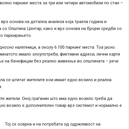
оволно паркинг места за три или четири автомобили по стан –
 врз основа на детална анализа која траела година и
со Општина Центар, како и врз основа на бројни средби со
со паркирањето.
носно налепници, а околу 6.100 паркинг места. Тоа јасно
минатото имало злоупотреби, фиктивни адреси, лични карти
ење на бенефиции без реално живеење во општината – рече
а се штитат жителите кои имаат едно возило и реална
.
те жители. Оној граѓанин што има едно возило треба да
но возило е дополнителен товар врз системот и нормално е
Тој се осврна и на потребата од одржливост на