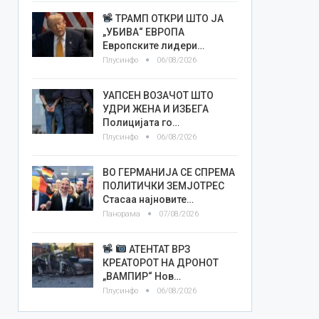
ТРАМП ОТКРИ ШТО ЈА
„УБИВА“ ЕВРОПА
Европските лидери…
Плусинфо
06/08/2026
УАПСЕН ВОЗАЧОТ ШТО
УДРИ ЖЕНА И ИЗБЕГА
Полицијата го…
Плусинфо
06/08/2026
ВО ГЕРМАНИЈА СЕ СПРЕМА
ПОЛИТИЧКИ ЗЕМЈОТРЕС
Стасаа најновите…
Панорама
07/08/2026
АТЕНТАТ ВРЗ
КРЕАТОРОТ НА ДРОНОТ
„ВАМПИР“ Нов…
Плусинфо
06/08/2026