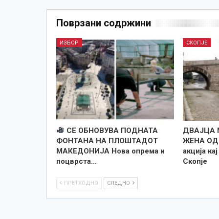
Поврзани содржини
ИЗБОР
СКОПЈЕ
СЕ ОБНОВУВА ПОДНАТА
ДВАЈЦА 
ФОНТАНА НА ПЛОШТАДОТ
ЖЕНА ОД
МАКЕДОНИЈА Нова опрема и
акција ка
поцврста…
Скопје
ПРЕТХОДНО
СЛЕДНО