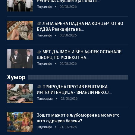
РЕПРИЗА Слушнете ја новата…
Плусинфо
06/08/2026
ЛЕПА БРЕНА ПАДНА НА КОНЦЕРТОТ ВО
БУДВА Реакцијата на…
Плусинфо
06/08/2026
МЕТ ДАЈМОН И БЕН АФЛЕК ОСТАНАЛЕ
ШВОРЦ ПО УСПЕХОТ НА…
Плусинфо
06/08/2026
Хумор
ПРИРОДНА ПРОТИВ ВЕШТАЧКА
ИНТЕЛИГЕНЦИЈА • ЗНАЕ ЛИ НЕКОЈ…
Панорама
02/08/2026
Зошто мажот е љубоморен на момчето
што одржува базени?
Плусинфо
21/07/2026