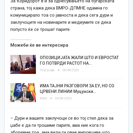
За Коридорот 8 и за однесувањето на бугарската
страна, тој кажа дека ВМРО-ДПМНЕ одамна го
комуницирало тоа со јавноста и дека сега дури и
заклучоците на новинарите и медиумите се дека
попусто ќе се трошат парите.
Можеби ќе ве интересира
ОПОЗИЦИЈАТА ЖАЛИ ШТО И ЕВРОСТАТ
ГО ПОТВРДИ РАСТОТ НА…
Плусинфо
06/08/2026
ИМА ТАЈНИ РАЗГОВОРИ ЗА ЕУ, НО СО
ЦРВЕНИ ЛИНИИ Муцунски…
МИА
03/08/2026
– Дури и вашите заклучоци се во тој стил дека за
џабе е да ги трошиме парите, ама ние кога го
зборевме тоа „ама види ги овие вмровциве што