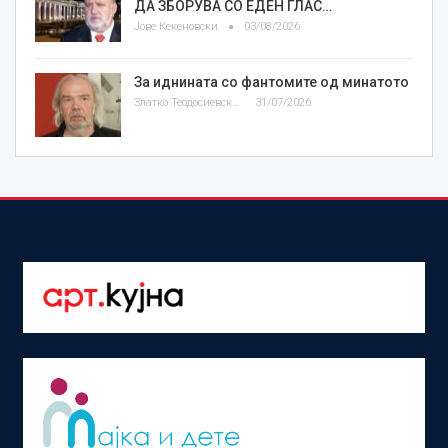
ДА ЗБОРУВА СО ЕДЕН ГЛАС…
Јове Кекеновски
03/08/2026
За иднината со фантомите од минатото
Златко Теодосиевски
31/07/2026