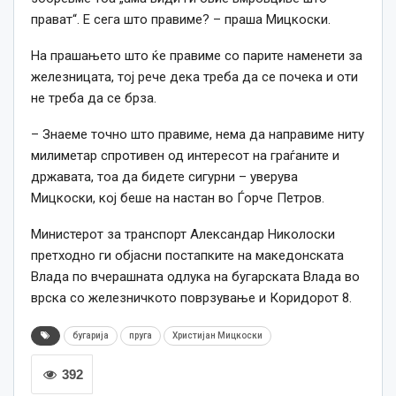
прават“. Е сега што правиме? – праша Мицкоски.
На прашањето што ќе правиме со парите наменети за
железницата, тој рече дека треба да се почека и оти
не треба да се брза.
– Знаеме точно што правиме, нема да направиме ниту
милиметар спротивен од интересот на граѓаните и
државата, тоа да бидете сигурни – уверува
Мицкоски, кој беше на настан во Ѓорче Петров.
Министерот за транспорт Александар Николоски
претходно ги објасни постапките на македонската
Влада по вчерашната одлука на бугарската Влада во
врска со железничкото поврзување и Коридорот 8.
бугарија
пруга
Христијан Мицкоски
392