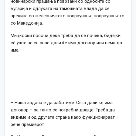
новинарски прашања поврзани со односите со
Бугарија и одлуката на тамошната Влада да се
прекине со железничкото поврзување поврзувањето
со Македонија.
Мицкоски посочи дека треба да се почека, бидејќи
сѐ уште не се знае дали ќе има договор или нема да
има.
– Наша задача е да работиме. Сега дали ќе има
договор – за танго се потребни двајца. Треба да
видиме и од другата страна како функционираат –
рече премиерот.