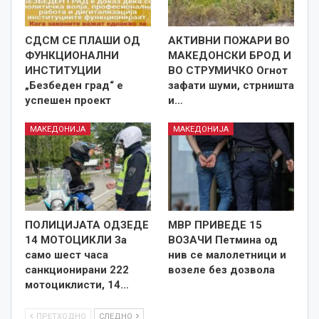
СДСМ СЕ ПЛАШИ ОД
АКТИВНИ ПОЖАРИ ВО
ФУНКЦИОНАЛНИ
МАКЕДОНСКИ БРОД И
ИНСТИТУЦИИ
ВО СТРУМИЧКО Огнот
„Безбеден град“ е
зафати шуми, стрништа
успешен проект
и…
МАКЕДОНИЈА
МАКЕДОНИЈА
ПОЛИЦИЈАТА ОДЗЕДЕ
МВР ПРИВЕДЕ 15
14 МОТОЦИКЛИ За
ВОЗАЧИ Петмина од
само шест часа
нив се малолетници и
санкционирани 222
возеле без дозвола
мотоциклисти, 14…
ПРЕТХОДНО
СЛЕДНО