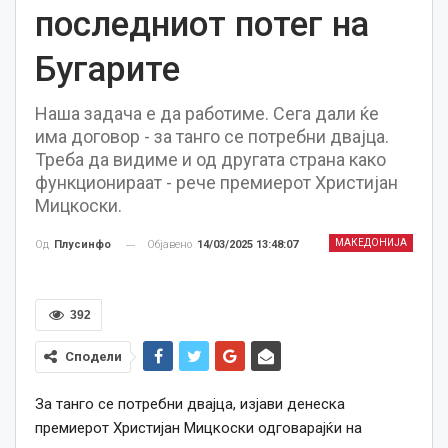
последниот потег на
Бугарите
Наша задача е да работиме. Сега дали ќе
има договор - за танго се потребни двајца.
Треба да видиме и од другата страна како
функционираат - рече премиерот Христијан
Мицкоски.
МАКЕДОНИЈА
Објавено
14/03/2025 13:48:07
Од
Плусинфо
392
Сподели
За танго се потребни двајца, изјави денеска
премиерот Христијан Мицкоски одговарајќи на