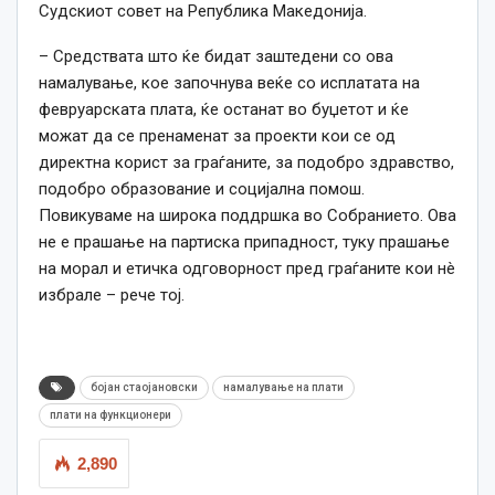
Судскиот совет на Република Македонија.
– Средствата што ќе бидат заштедени со ова
намалување, кое започнува веќе со исплатата на
февруарската плата, ќе останат во буџетот и ќе
можат да се пренаменат за проекти кои се од
директна корист за граѓаните, за подобро здравство,
подобро образование и социјална помош.
Повикуваме на широка поддршка во Собранието. Ова
не е прашање на партиска припадност, туку прашање
на морал и етичка одговорност пред граѓаните кои нè
избрале – рече тој.
бојан стаојановски
намалување на плати
плати на функционери
2,890