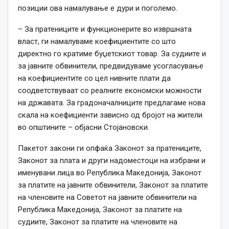
позиции ова намалување е дури и поголемо.
– За пратениците и функционерите во извршната
власт, ги намалуваме коефициентите со што
директно го кратиме буџетскиот товар. За судиите и
за јавните обвинители, предвидуваме усогласување
на коефициентите со цел нивните плати да
соодветствуваат со реалните економски можности
на државата. За градоначалниците предлагаме нова
скала на коефициенти зависно од бројот на жители
во општините – објасни Стојановски.
Пакетот закони ги опфаќа Законот за пратениците,
Законот за плата и други надоместоци на избрани и
именувани лица во Република Македонија, Законот
за платите на јавните обвинители, Законот за платите
на членовите на Советот на јавните обвинители на
Република Македонија, Законот за платите на
судиите, Законот за платите на членовите на