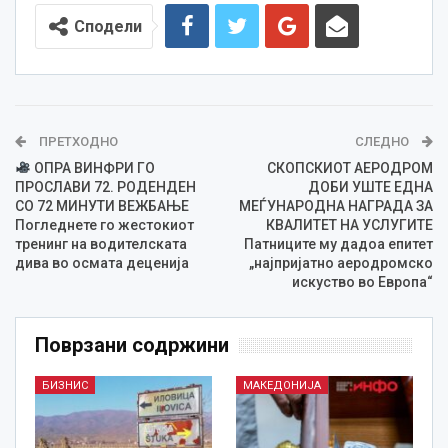
Сподели
ПРЕТХОДНО
СЛЕДНО
ОПРА ВИНФРИ ГО
СКОПСКИОТ АЕРОДРОМ
ПРОСЛАВИ 72. РОДЕНДЕН
ДОБИ УШТЕ ЕДНА
СО 72 МИНУТИ ВЕЖБАЊЕ
МЕЃУНАРОДНА НАГРАДА ЗА
Погледнете го жестокиот
КВАЛИТЕТ НА УСЛУГИТЕ
тренинг на водителската
Патниците му дадоа епитет
дива во осмата деценија
„најпријатно аеродромско
искуство во Европа“
Поврзани содржини
БИЗНИС
МАКЕДОНИЈА