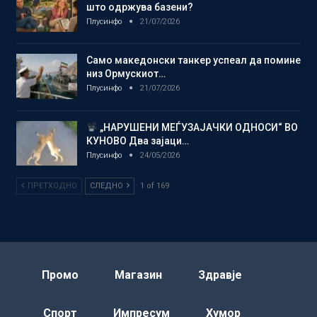
што одржува базени?
Плусинфо
21/07/2026
Само македонски танкер успеал да помине
низ Ормускиот…
Плусинфо
21/07/2026
„НАРУШЕНИ МЕЃУЗАЈАЧКИ ОДНОСИ“ ВО
КУНОВО Два зајаци…
Плусинфо
24/05/2026
ПРЕТХОДНО
СЛЕДНО
1 of 169
Промо
Магазин
Здравје
Спорт
Импресум
Хумор