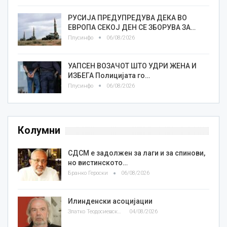
РУСИЈА ПРЕДУПРЕДУВА ДЕКА ВО
ЕВРОПА СЕКОЈ ДЕН СЕ ЗБОРУВА ЗА…
Плусинфо
06/08/2026
УАПСЕН ВОЗАЧОТ ШТО УДРИ ЖЕНА И
ИЗБЕГА Полицијата го…
Плусинфо
06/08/2026
Колумни
СДСМ е задолжен за лаги и за спинови,
но вистинското…
Бранко Героски
06/08/2026
Илинденски асоцијации
Златко Теодосиевски
04/08/2026