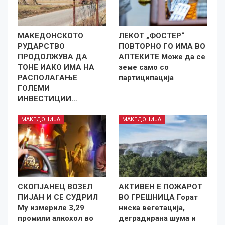
МАКЕДОНСКОТО
ЛЕКОТ „ФОСТЕР“
РУДАРСТВО
ПОВТОРНО ГО ИМА ВО
ПРОДОЛЖУВА ДА
АПТЕКИТЕ Може да се
ТОНЕ ИАКО ИМА НА
земе само со
РАСПОЛАГАЊЕ
партиципација
ГОЛЕМИ
ИНВЕСТИЦИИ…
МАКЕДОНИЈА
МАКЕДОНИЈА
СКОПЈАНЕЦ ВОЗЕЛ
АКТИВЕН Е ПОЖАРОТ
ПИЈАН И СЕ СУДРИЛ
ВО ГРЕШНИЦА Горат
Му измериле 3,29
ниска вегетација,
промили алкохол во
деградирана шума и