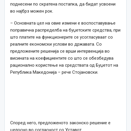
поднесени по скратена постапка, да бидат усвоени
во најбрз можен рок.
– Основната цел на овие измени е воспоставување
поправична распределба на буџетските средства, при
што платите на функционерите се усогласуваат со
реалните економски услови во државата. Со
предложените решенија се врши интервенција во
висината на коефициентите со што се обезбедува
рационално користење на средствата од Буџетот на
Република Македонија – рече Стојановски.
Според него, предложеното законско решение е
целосно во согласност со Уставот.