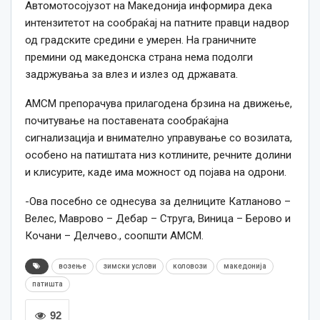
Автомотосојузот на Македонија информира дека
интензитетот на сообраќај на патните правци надвор
од градските средини е умерен. На граничните
премини од македонска страна нема подолги
задржувања за влез и излез од државата.
АМСМ препорачува прилагодена брзина на движење,
почитување на поставената сообраќајна
сигнализација и внимателно управување со возилата,
особено на патиштата низ котлините, речните долини
и клисурите, каде има можност од појава на одрони.
-Ова посебно се однесува за делниците Катланово –
Велес, Маврово – Дебар – Струга, Виница – Берово и
Кочани – Делчево., соопшти АМСМ.
возење
зимски услови
коловози
македонија
патишта
92