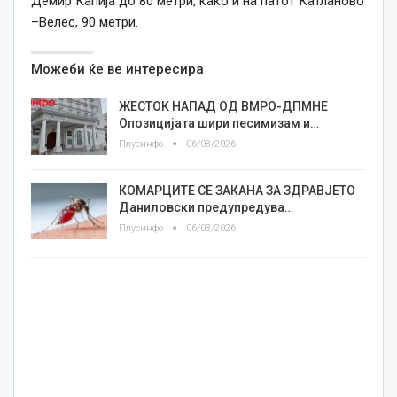
Демир Капија до 80 метри, како и на патот Катланово
–Велес, 90 метри.
Можеби ќе ве интересира
ЖЕСТОК НАПАД ОД ВМРО-ДПМНЕ
Опозицијата шири песимизам и…
Плусинфо
06/08/2026
КОМАРЦИТЕ СЕ ЗАКАНА ЗА ЗДРАВЈЕТО
Даниловски предупредува…
Плусинфо
06/08/2026