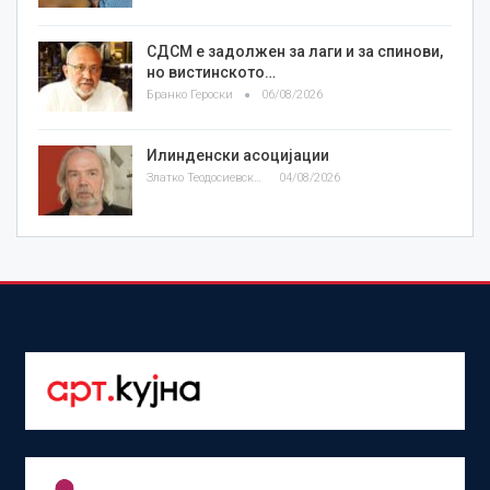
СДСМ е задолжен за лаги и за спинови,
но вистинското…
Бранко Героски
06/08/2026
Илинденски асоцијации
Златко Теодосиевски
04/08/2026