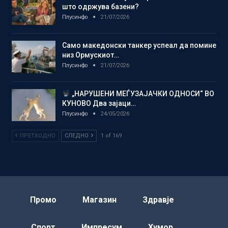
што одржува базени?
Плусинфо
21/07/2026
Само македонски танкер успеал да помине
низ Ормускиот…
Плусинфо
21/07/2026
„НАРУШЕНИ МЕЃУЗАЈАЧКИ ОДНОСИ“ ВО
КУНОВО Два зајаци…
Плусинфо
24/05/2026
ПРЕТХОДНО
СЛЕДНО
1 of 169
Промо
Магазин
Здравје
Спорт
Импресум
Хумор