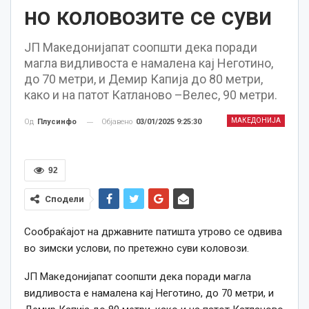
но коловозите се суви
ЈП Македонијапат соопшти дека поради
магла видливоста е намалена кај Неготино,
до 70 метри, и Демир Капија до 80 метри,
како и на патот Катланово –Велес, 90 метри.
МАКЕДОНИЈА
Објавено
03/01/2025 9:25:30
Од
Плусинфо
92
Сподели
Сообраќајот на државните патишта утрово се одвива
во зимски услови, по претежно суви коловози.
ЈП Македонијапат соопшти дека поради магла
видливоста е намалена кај Неготино, до 70 метри, и