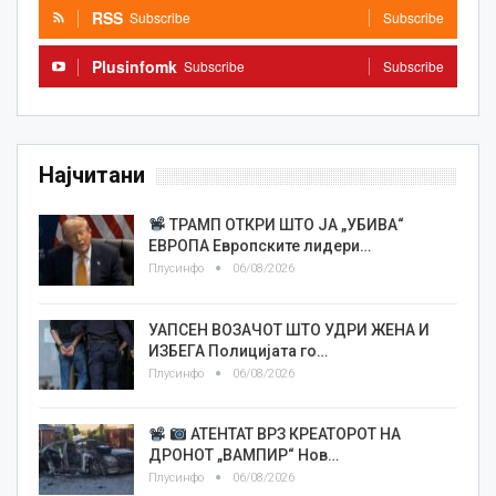
RSS
Subscribe
Subscribe
Plusinfomk
Subscribe
Subscribe
Најчитани
ТРАМП ОТКРИ ШТО ЈА „УБИВА“
ЕВРОПА Европските лидери…
Плусинфо
06/08/2026
УАПСЕН ВОЗАЧОТ ШТО УДРИ ЖЕНА И
ИЗБЕГА Полицијата го…
Плусинфо
06/08/2026
АТЕНТАТ ВРЗ КРЕАТОРОТ НА
ДРОНОТ „ВАМПИР“ Нов…
Плусинфо
06/08/2026