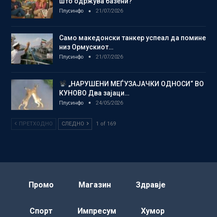
што одржува базени?
Плусинфо
21/07/2026
Само македонски танкер успеал да помине
низ Ормускиот…
Плусинфо
21/07/2026
„НАРУШЕНИ МЕЃУЗАЈАЧКИ ОДНОСИ“ ВО
КУНОВО Два зајаци…
Плусинфо
24/05/2026
ПРЕТХОДНО
СЛЕДНО
1 of 169
Промо
Магазин
Здравје
Спорт
Импресум
Хумор