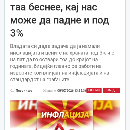
таа беснее, кај нас
може да падне и под
3%
Владата си даде задача да ја намали
инфлацијата и цените на храната под 3% и е
на пат да го оствари тоа до крајот на
годината, бидејќи главно се работи на
изворите кои влијаат на инфлацијата и на
стандардот на граѓаните.
БИЗНИС
СЛАЈДЕР
Објавено
08/07/2026 13:32:36
Од
Плусинфо