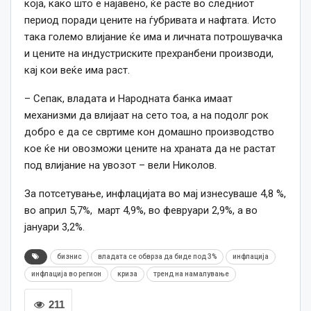
која, како што е најавено, ќе расте во следниот
период поради цените на ѓубривата и нафтата. Исто
така големо влијание ќе има и личната потрошувачка
и цените на индустриските прехранбени производи,
кај кои веќе има раст.
– Сепак, владата и Народната банка имаат
механизми да влијаат на сето тоа, а на подолг рок
добро е да се свртиме кон домашно производство
кое ќе ни овозможи цените на храната да не растат
под влијание на увозот – вели Николов.
За потсетување, инфлацијата во мај изнесуваше 4,8 %,
во април 5,7%, март 4,9%, во февруари 2,9%, а во
јануари 3,2%.
бизнис
владата се обврза да биде под 3%
инфлација
инфлација во регион
криза
тренд на намалување
211