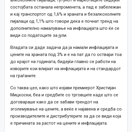
состојбата останала непроменета, а пад е забележан
и кај транспортот од 1,6% и храната и безалкохолните
пијалаци од 1,1% што говори дека е почнат тренд на
дополнително намалување на инфлацијата што ќе се
види со податоците за јули.
Владата си даде задача да ја намали инфлацијата и
цените на храната под 3% и е на пат да го оствари тоа
до крајот на годината, бидејќи главно се работи на
изворите кои влијаат на инфлацијата и на стандардот
на граѓаните.
Со таква цел, како што изјави премиерот Христијан
Мицкоски, беа и средбите со трговците каде што се
договараше како да се забави трендот на
зголемување на цените, а веќе е најавена и средба со
производителите и дистрибутерите за да се види која
е причината за растот на цените и инфлацијата.