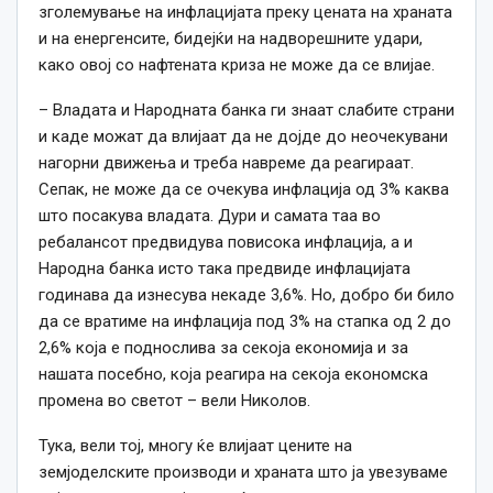
зголемување на инфлацијата преку цената на храната
и на енергенсите, бидејќи на надворешните удари,
како овој со нафтената криза не може да се влијае.
– Владата и Народната банка ги знаат слабите страни
и каде можат да влијаат да не дојде до неочекувани
нагорни движења и треба навреме да реагираат.
Сепак, не може да се очекува инфлација од 3% каква
што посакува владата. Дури и самата таа во
ребалансот предвидува повисока инфлација, а и
Народна банка исто така предвиде инфлацијата
годинава да изнесува некаде 3,6%. Но, добро би било
да се вратиме на инфлација под 3% на стапка од 2 до
2,6% која е поднослива за секоја економија и за
нашата посебно, која реагира на секоја економска
промена во светот – вели Николов.
Тука, вели тој, многу ќе влијаат цените на
земјоделските производи и храната што ја увезуваме