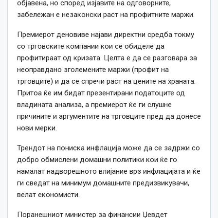
објавена, но според изјавите на одговорните,
забележан е незаконски раст на профитните маржи.
Премиерот деновиве најави директни средба токму
со трговските компании кои се обиделе да
профитираат од кризата. Целта е да се разговара за
неоправдано зголемените маржи (профит на
трговците) и да се спречи раст на цените на храната.
Притоа ќе им бидат презентирани податоците од
владината анализа, а премиерот ќе ги слушне
причините и аргументите на трговците пред да донесе
нови мерки.
Трендот на пониска инфлација може да се задржи со
добро обмислени домашни политики кои ќе го
намалат надворешното влијание врз инфлацијата и ќе
ги сведат на минимум домашните предизвикувачи,
велат економисти.
Поранешниот министер за финансии Џевдет