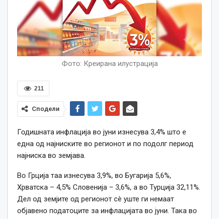
Фото: Креирана илустрација
211
Сподели
Годишната инфлација во јуни изнесува 3,4% што е
една од најниските во регионот и по подолг период
најниска во земјава.
Во Грција таа изнесува 3,9%, во Бугарија 5,6%,
Хрватска – 4,5% Словенија – 3,6%, а во Турција 32,11%.
Дел од земјите од регионот сè уште ги немаат
објавено податоците за инфлацијата во јуни. Така во