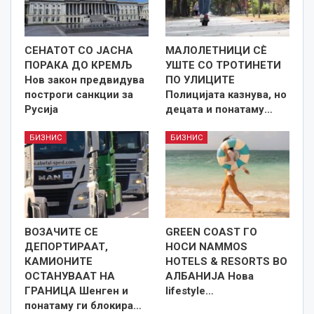
СЕНАТОТ СО ЈАСНА
МАЛОЛЕТНИЦИ СÈ
ПОРАКА ДО КРЕМЉ
УШТЕ СО ТРОТИНЕТИ
Нов закон предвидува
ПО УЛИЦИТЕ
построги санкции за
Полицијата казнува, но
Русија
децата и понатаму…
БИЗНИС
БИЗНИС
ВОЗАЧИТЕ СЕ
GREEN COAST ГО
ДЕПОРТИРААТ,
НОСИ NAMMOS
КАМИОНИТЕ
HOTELS & RESORTS ВО
ОСТАНУВААТ НА
АЛБАНИЈА Нова
ГРАНИЦА Шенген и
lifestyle…
понатаму ги блокира…