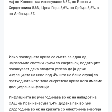
мај во Косово таа изнесуваше 6,8%, во Босна и
Херцеговина 5,6%, Црна Гора 3,6%, во Србија 3,5%, а
во Албанија 3%.
Иако последната криза се смета за една од
најголемите светски кризи со енергенси, податоците
покажуваат дека владата успева да ја држи
инфлацијата на ниво под 4%, што не беше случај со
претходната исто така енергетска криза кога имавме
двоцифрена инфлација.
Инфлацијата во јуни годинава во ек на нападот на
САД на Иран изнесува 3,4%, додека пак во јуни
2022 година во ек на кризата со електрична енергија