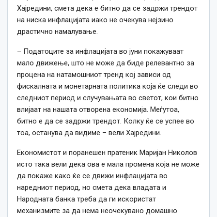
Хајредини, смета дека е битно да се задржи трендот
на ниска инфлацијата иако не очекува нејзино
драстично намалување.
– Податоците за инфлацијата во јуни покажуваат
мало движење, што не може да биде релевантно за
процена на натамошниот тренд кој зависи од
фискалната и монетарната политика која ќе следи во
следниот период и случувањата во светот, кои битно
влијаат на нашата отворена економија. Меѓутоа,
битно е да се задржи трендот. Колку ќе се успее во
тоа, останува да видиме – вели Хајредини.
Економистот и поранешен пратеник Маријан Николов
исто така вели дека ова е мала промена која не може
да покаже како ќе се движи инфлацијата во
наредниот период, но смета дека владата и
Народната банка треба да ги искористат
механизмите за да нема неочекувано домашно