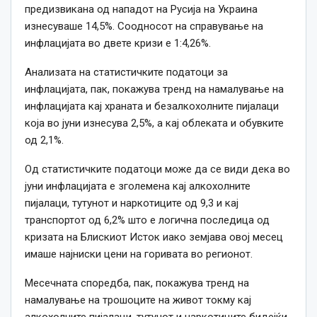
предизвикана од нападот на Русија на Украина
изнесуваше 14,5%. Соодносот на справување на
инфлацијата во двете кризи е 1:4,26%.
Анализата на статистичките податоци за
инфлацијата, пак, покажува тренд на намалување на
инфлацијата кај храната и безалкохолните пијалаци
која во јуни изнесува 2,5%, а кај облеката и обувките
од 2,1%.
Од статистичките податоци може да се види дека во
јуни инфлацијата е зголемена кај алкохолните
пијалаци, тутунот и наркотиците од 9,3 и кај
транспортот од 6,2% што е логична последица од
кризата на Блискиот Исток иако земјава овој месец
имаше најниски цени на горивата во регионот.
Месечната споредба, пак, покажува тренд на
намалување на трошоците на живот токму кај
алкохолните пијалаци, тутунот и наркотиците бидејќи