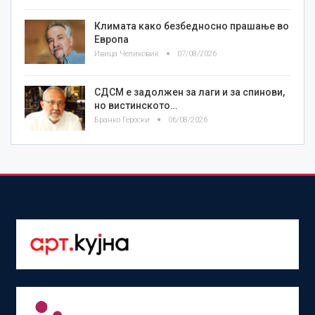
Климата како безбедносно прашање во
Европа
Ивица Челиковиќ
07/08/2026
СДСМ е задолжен за лаги и за спинови,
но вистинското…
Бранко Героски
06/08/2026