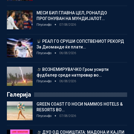
МЕСИ БИЛ ГЛАВНА ЦЕЛ, РОНАЛДО
ПРОГОНУВАН НА МУНДИЈАЛОТ…
Плусинфо
07/08/2026
РЕАЛ ГО СРУШИ СОПСТВЕНИОТ РЕКОРД
За Диоманде ќе плати…
Плусинфо
06/08/2026
ВОЗНЕМИРУВАЧКО Гром усмрти
фудбалер среде натпревар во…
Плусинфо
06/08/2026
Галерија
GREEN COAST ГО НОСИ NAMMOS HOTELS &
RESORTS ВО…
Плусинфо
07/08/2026
ДУО ОД СОНИШТАТА: МАДОНА И КАЈЛИ