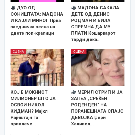
ДУО ОД
МАДОНА САКАЛА
СОНИШТАТА: МАДОНА
ДЕТЕ ОД ДЕНИС
И КАЈЛИ МИНОГ Прва
РОДМАН И БИЛА
заедничка песна на
СПРЕМНА ДА МУ
двете поп-кралици
ПЛАТИ Кошаркарот
тврди дека…
СЦЕНА
СЦЕНА
КОЈ Е МОЌНИОТ
МЕРИЛ СТРИП Ѝ ЈА
МИЛИОНЕР ШТО ЈА
ЗАПЕА „СРЕЌЕН
ОСВОИ НИКОЛ
РОДЕНДЕН“ НА
КИДМАН? Мајкл
ПОРАНЕШНАТА СПАЈС
Рајнштајн го
ДЕВОЈКА Џери
привлече…
Халивел…