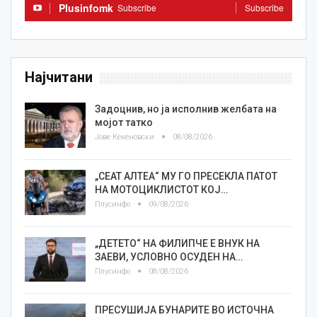
Plusinfomk
Subscribe
Subscribe
Најчитани
Задоцнив, но ја исполнив желбата на
мојот татко
Јове Кекеновски
08/08/2026
„СЕАТ АЛТЕА“ МУ ГО ПРЕСЕКЛА ПАТОТ
НА МОТОЦИКЛИСТОТ КОЈ…
Плусинфо
09/08/2026
„ДЕТЕТО“ НА ФИЛИПЧЕ Е ВНУК НА
ЗАЕВИ, УСЛОВНО ОСУДЕН НА…
Плусинфо
08/08/2026
ПРЕСУШИЈА БУНАРИТЕ ВО ИСТОЧНА