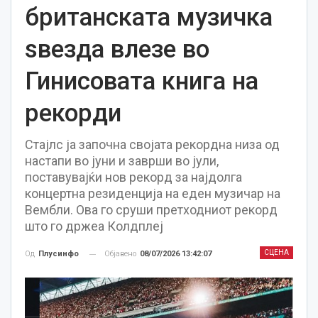
британската музичка
ѕвезда влезе во
Гинисовата книга на
рекорди
Стајлс ја започна својата рекордна низа од
настапи во јуни и заврши во јули,
поставувајќи нов рекорд за најдолга
концертна резиденција на еден музичар на
Вембли. Ова го сруши претходниот рекорд
што го држеа Колдплеј
СЦЕНА
Објавено
08/07/2026 13:42:07
Од
Плусинфо