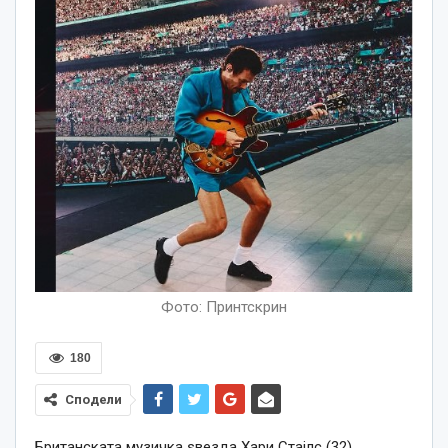
Фото: Принтскрин
180
Сподели
Британската музичка ѕвезда Хари Стајлс (32)