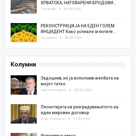
ХРВАТСКА, НАТОВАРЕНИ БРОДОВИ…
Плусинфо
08/08/2026
РЕКОНСТРУКЦИЈА НА ЕДЕН ГОЛЕМ
ИНЦИДЕНТ Како успеале агентите…
Панорама
08/08/2026
Колумни
Задоцнив, но ја исполнив желбата на
мојот татко
Јове Кекеновски
08/08/2026
Леснотијата на разградувањетото на
еден мировен договор
Азис Положани
07/08/2026
Исправена земја