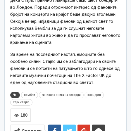
дека Стајлс првично планираше само шест концерти
во Лондон. Поради огромниот интерес од фановите,
бројот на концерти на крајот беше двојно зголемен.
Секоја вечер, илјадници фанови од целиот свет го
исполнуваа Вембли за да ги слушнат неговите
најголеми хитови во живо и да го прослават неговото
враќање на сцената.
За време на последниот настап, емоциите беа
особено силни. Стајлс им се заблагодари на своите
фанови и се потсети на патувањето што го однесе од
неговите музички почетоци на The X Factor UK до
еден од најголемите стадиони во светот.
вембли
гинисова книга на рекорди
концерти
хари стајлс
180