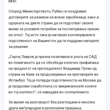
МНР.
Според Министерството, Рубио ги поздравил
договорите за размена на воени заробеници, како и
одлуката на двете страни да ги подготват своите
визии за условите потребни за постигнување прекин
на огнот. Тој исто така ја нагласил континуираната
подготвеност на Вашингтон да ги поддржи напорите
за решение.
„Сергеј Лавров ја призна позитивната улога на САД
во помагањето да се обезбеди конечно прифаќање
на предлогот на претседателот Владимир Путин од
страна на Киев за продолжување на преговорите во
Истанбул. Тој ја потврди подготвеноста на Москва да
ја продолжи соработката со американските колеги
во тој контекст“, се наведува во соопштението.
За време на разговорот беа разгледани и неколку
други меѓународни и регионални прашања,