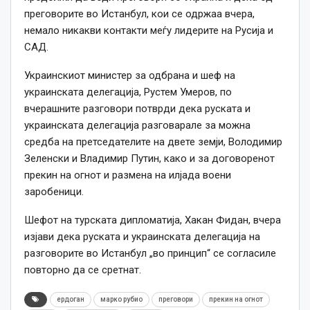
преговорите во Истанбул, кои се одржаа вчера,
немало никакви контакти меѓу лидерите на Русија и
САД.
Украинскиот министер за одбрана и шеф на
украинската делегација, Рустем Умеров, по
вчерашните разговори потврди дека руската и
украинската делегација разговарале за можна
средба на претседателите на двете земји, Володимир
Зеленски и Владимир Путин, како и за договоренот
прекин на огнот и размена на илјада воени
заробеници.
Шефот на турската дипломатија, Хакан Фидан, вчера
изјави дека руската и украинската делегација на
разговорите во Истанбул „во принцип“ се согласиле
повторно да се сретнат.
ердоган
марко рубио
преговори
прекин на огнот