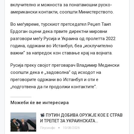
вклучително и можноста за понатамошни руско-
американски контакти, соопшти Министерството.
Во меѓувреме, турскиот претседател Реџеп Таип
Ердоган оцени дека првите директни мировни
разговори меѓу Русија и Украина од пролетта 2022
година, одржани во Истанбул, беа „исклучително
важни“ за напредок кон ставање крај на војната.
Русија преку својот преговарач Владимир Медински
соопшти дека е „задоволна“ од исходот на
преговорите одржани во Истанбул и оти е
„подготвена да ги продолжи контактите“.
Можеби ќе ве интересира
ПУТИН ДОБИВА ОРУЖЈЕ КОЕ Е СТРАВ
И ТРЕПЕТ ЗА УКРАИНСКАТА…
Плусинфо
10/08/2026