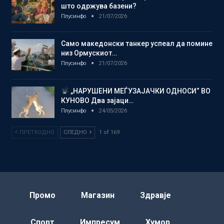
што одржува базени?
Плусинфо
21/07/2026
Само македонски танкер успеал да помине
низ Ормускиот…
Плусинфо
21/07/2026
„НАРУШЕНИ МЕЃУЗАЈАЧКИ ОДНОСИ“ ВО
КУНОВО Два зајаци…
Плусинфо
24/05/2026
ПРЕТХОДНО
СЛЕДНО
1 of 169
Промо
Магазин
Здравје
Спорт
Импресум
Хумор