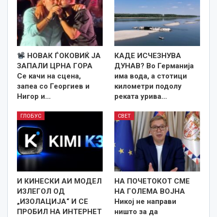
НОВАК ЃОКОВИЌ ЈА
КАДЕ ИСЧЕЗНУВА
ЗАПАЛИ ЦРНА ГОРА
ДУНАВ? Во Германија
Се качи на сцена,
има вода, а стотици
запеа со Георгиев и
километри подолу
Нигор и…
реката урива…
ГЛОБУС
СВЕТ
И КИНЕСКИ АИ МОДЕЛ
НА ПОЧЕТОКОТ СМЕ
ИЗЛЕГОЛ ОД
НА ГОЛЕМА ВОЈНА
„ИЗОЛАЦИЈА“ И СЕ
Никој не направи
ПРОБИЛ НА ИНТЕРНЕТ
ништо за да