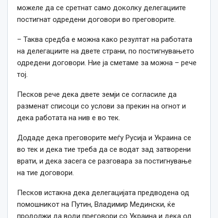
можеле да се сретнат само доколку делегациите
постигнат одредени договори во преговорите.
– Таква средба е можна како резултат на работата
на делегациите на двете страни, по постигнувањето
одредени договори. Ние ја сметаме за можна – рече
тој.
Песков рече дека двете земји се согласиле да
разменат списоци со услови за прекин на огнот и
дека работата на нив е во тек.
Додаде дека преговорите меѓу Русија и Украина се
во тек и дека тие треба да се водат зад затворени
врати, и дека засега се разговара за постигнување
на тие договори.
Песков истакна дека делегацијата предводена од
помошникот на Путин, Владимир Медински, ќе
продолжи да води преговори со Украина и дека од