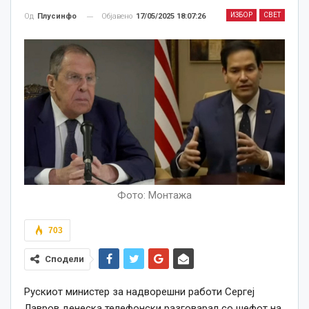
ИЗБОР
СВЕТ
Објавено
17/05/2025 18:07:26
Од
Плусинфо
Фото: Mонтажа
703
Сподели
Рускиот министер за надворешни работи Сергеј
Лавров денеска телефонски разговарал со шефот на