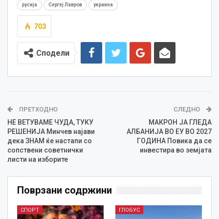
русија
Сергеј Лавров
украина
703
Сподели
ПРЕТХОДНО
СЛЕДНО
НЕ ВЕТУВАМЕ ЧУДА, ТУКУ
МАКРОН ЈА ГЛЕДА
РЕШЕНИЈА Минчев најави
АЛБАНИЈА ВО ЕУ ВО 2027
дека ЗНАМ ќе настапи со
ГОДИНА Повика да се
сопствени советнички
инвестира во земјата
листи на изборите
Поврзани содржини
СПОРТ
ГЛОБУС