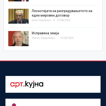
Леснотијата на разградувањетото на
еден мировен договор
Азис Положани
07/08/2026
Исправена земја
Златко Теодосиевски
07/08/2026