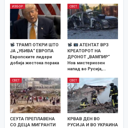
ИЗБОР
СВЕТ
ТРАМП ОТКРИ ШТО
АТЕНТАТ ВРЗ
ЈА „УБИВА“ ЕВРОПА
КРЕАТОРОТ НА
Европските лидери
ДРОНОТ „ВАМПИР“
добија жестока порака
Нов мистериозен
напад во Русија,…
СВЕТ
СВЕТ
СЕУТА ПРЕПЛАВЕНА
КРВАВ ДЕН ВО
СО ДЕЦА МИГРАНТИ
РУСИЈА И ВО УКРАИНА