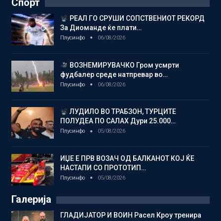
Спорт
РЕАЛ ГО СРУШИ СОПСТВЕНИОТ РЕКОРД
За Диоманде ќе плати…
Плусинфо
06/08/2026
ВОЗНЕМИРУВАЧКО Гром усмрти
фудбалер среде натпревар во…
Плусинфо
06/08/2026
ЛУДИЛО ВО ТРАБЗОН, ТУРЦИТЕ
ПОЛУДЕА ПО САЛАХ Дури 25.000…
Плусинфо
05/08/2026
ИЏЕ Е ПРВ ВОЗАЧ ОД БАЛКАНОТ КОЈ ЌЕ
НАСТАПИ СО ПРОТОТИП…
Плусинфо
05/08/2026
Галерија
ГЛАДИЈАТОР И ВОИН Расел Кроу тренира