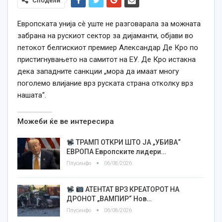
Сподели
Европската унија сè уште не разговарала за можната
забрана на рускиот сектор за дијаманти, објави во
петокот белгискиот премиер Александар Де Кро по
пристигнувањето на самитот на ЕУ. Де Кро истакна
дека западните санкции „мора да имаат многу
поголемо влијание врз руската страна отколку врз
нашата“.
Можеби ќе ве интересира
ТРАМП ОТКРИ ШТО ЈА „УБИВА“
ЕВРОПА Европските лидери…
Плусинфо
06/08/2026
АТЕНТАТ ВРЗ КРЕАТОРОТ НА
ДРОНОТ „ВАМПИР“ Нов…
Плусинфо
06/08/2026