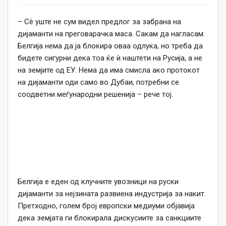
– Сè уште не сум видел предлог за забрана на
дијаманти на преговарачка маса. Сакам да нагласам:
Белгија нема да ја блокира оваа одлука, но треба да
бидете сигурни дека тоа ќе ѝ наштети на Русија, а не
на земјите од ЕУ. Нема да има смисла ако протокот
на дијаманти оди само во Дубаи, потребни се
соодветни меѓународни решенија – рече тој.
Белгија е еден од клучните увозници на руски
дијаманти за нејзината развиена индустрија за накит.
Претходно, голем број европски медиуми објавија
дека земјата ги блокирала дискусиите за санкциите