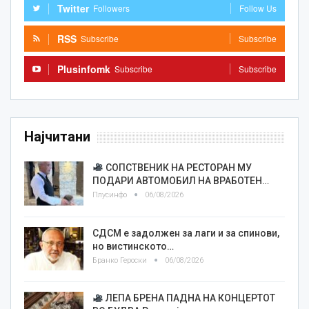
Twitter
Followers
Follow Us
RSS
Subscribe
Subscribe
Plusinfomk
Subscribe
Subscribe
Најчитани
СОПСТВЕНИК НА РЕСТОРАН МУ
ПОДАРИ АВТОМОБИЛ НА ВРАБОТЕН…
Плусинфо
06/08/2026
СДСМ е задолжен за лаги и за спинови,
но вистинското…
Бранко Героски
06/08/2026
ЛЕПА БРЕНА ПАДНА НА КОНЦЕРТОТ