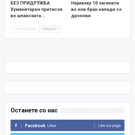
БЕЗ ПРИДРУЖБА
Најмалку 10 загинати
Хуманитарен притисок
во нов бран напади со
во шпанската…
дронови
ПРЕТХОДНО
СЛЕДНО
Останете со нас
Facebook
Likes
Like our page