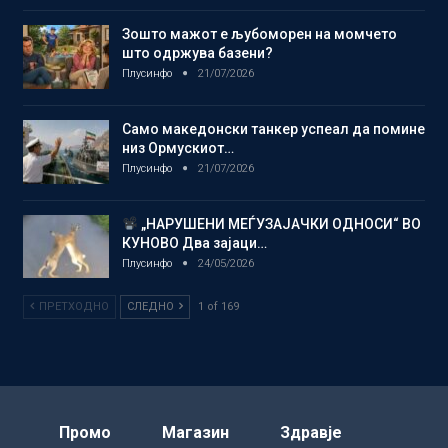
Зошто мажот е љубоморен на момчето
што одржува базени?
Плусинфо
21/07/2026
Само македонски танкер успеал да помине
низ Ормускиот…
Плусинфо
21/07/2026
„НАРУШЕНИ МЕЃУЗАЈАЧКИ ОДНОСИ“ ВО
КУНОВО Два зајаци…
Плусинфо
24/05/2026
ПРЕТХОДНО
СЛЕДНО
1 of 169
Промо
Магазин
Здравје