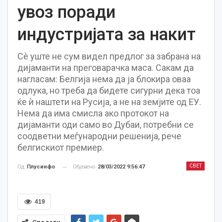
увоз поради
индустријата за накит
Сè уште не сум видел предлог за забрана на
дијаманти на преговарачка маса. Сакам да
нагласам: Белгија нема да ја блокира оваа
одлука, но треба да бидете сигурни дека тоа
ќе ѝ наштети на Русија, а не на земјите од ЕУ.
Нема да има смисла ако протокот на
дијаманти оди само во Дубаи, потребни се
соодветни меѓународни решенија, рече
белгискиот премиер.
СВЕТ
Објавено
28/03/2022 9:56:47
Од
Плусинфо
419