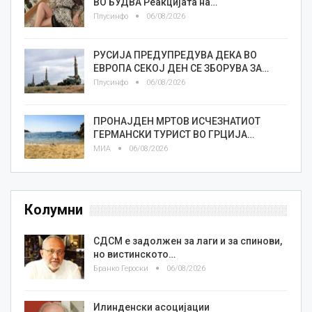
ВО БУДВА Реакцијата на…
Плусинфо
06/08/2026
РУСИЈА ПРЕДУПРЕДУВА ДЕКА ВО
ЕВРОПА СЕКОЈ ДЕН СЕ ЗБОРУВА ЗА…
Плусинфо
06/08/2026
ПРОНАЈДЕН МРТОВ ИСЧЕЗНАТИОТ
ГЕРМАНСКИ ТУРИСТ ВО ГРЦИЈА…
МИА
06/08/2026
Колумни
СДСМ е задолжен за лаги и за спинови,
но вистинското…
Бранко Героски
06/08/2026
Илинденски асоцијации