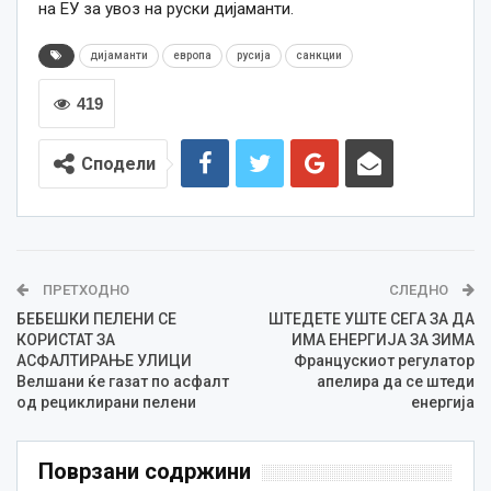
на ЕУ за увоз на руски дијаманти.
дијаманти
европа
русија
санкции
419
Сподели
ПРЕТХОДНО
СЛЕДНО
БЕБЕШКИ ПЕЛЕНИ СЕ
ШТЕДЕТЕ УШТЕ СЕГА ЗА ДА
КОРИСТАТ ЗА
ИМА ЕНЕРГИЈА ЗА ЗИМА
АСФАЛТИРАЊЕ УЛИЦИ
Францускиот регулатор
Велшани ќе газат по асфалт
апелира да се штеди
од рециклирани пелени
енергија
Поврзани содржини