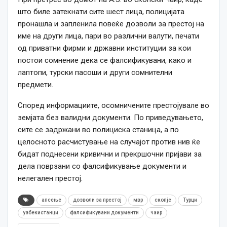
што биле затекнати сите шест лица, полицијата
пронашла и запленила повеќе дозволи за престој на
име на други лица, пари во различни валути, печати
од приватни фирми и државни институции за кои
постои сомнение дека се фалсификувани, како и
лаптопи, турски пасоши и други сомнителни
предмети.
Според информациите, осомничените престојувале во
земјата без валидни документи. По приведувањето,
сите се задржани во полициска станица, а по
целосното расчистување на случајот против нив ќе
бидат поднесени кривични и прекршочни пријави за
дела поврзани со фалсификување документи и
нелегален престој.
апсење
дозволи за престој
мвр
скопје
Турци
узбекистанци
фалсификувани документи
чаир