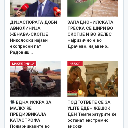
ДИЈАСПОРАТА ДОБИ
ЗАПАДНОНИЛСКАТА
АВИОЛИНИЈА
ТРЕСКА СЕ ШИРИ ВО
ЖЕНАВА-СКОПЈЕ
СКОПЈЕ И ВО ВЕЛЕС
Николоски најави
Најризично е во
експресен пат
Драчево, најавено…
Радовиш…
МАКЕДОНИЈА
ИЗБОР
ЕДНА ИСКРА ЗА
ПОДГОТВЕТЕ СЕ ЗА
МАЛКУ ЌЕ
УШТЕ ЕДЕН ЖЕШОК
ПРЕДИЗВИКАЛА
ДЕН Температурите ќе
КАТАСТРОФА
останат екстремно
Пожарникарите во
високи