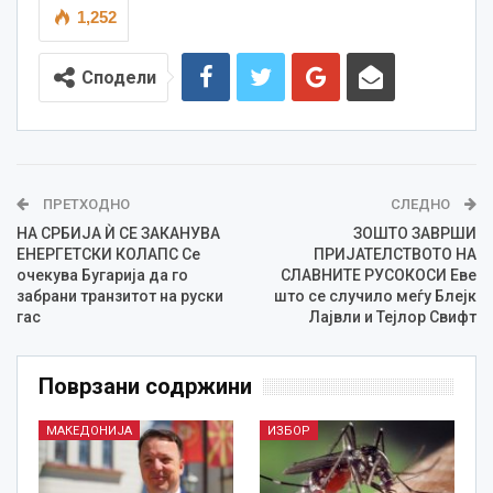
1,252
Сподели
ПРЕТХОДНО
СЛЕДНО
НА СРБИЈА Ѝ СЕ ЗАКАНУВА
ЗОШТО ЗАВРШИ
ЕНЕРГЕТСКИ КОЛАПС Сe
ПРИЈАТЕЛСТВОТО НА
очекува Бугарија да го
СЛАВНИТЕ РУСОКОСИ Еве
забрани транзитот на руски
што се случило меѓу Блејк
гас
Лајвли и Тејлор Свифт
Поврзани содржини
МАКЕДОНИЈА
ИЗБОР