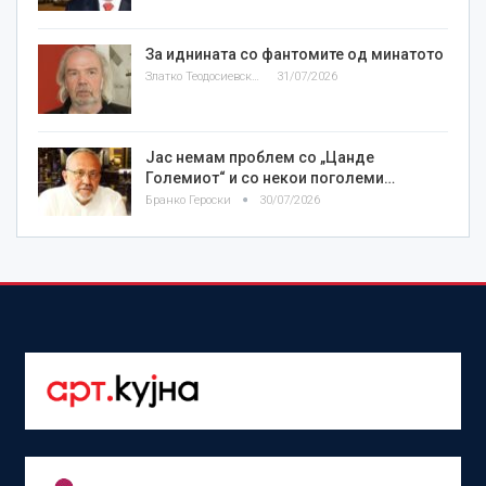
За иднината со фантомите од минатото
Златко Теодосиевски
31/07/2026
Јас немам проблем со „Цанде
Големиот“ и со некои поголеми…
Бранко Героски
30/07/2026