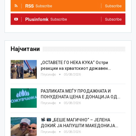
RSS
Subscribe
Subscribe
Plusinfomk
Subscribe
Subscribe
Најчитани
„ОСТАВЕТЕ ГО НЕКА КУКА“ Остри
реакции на хрватскиот државен…
Плусинфо
05/08/2026
РАЗЛИКАТА МЕЃУ ПРОДАЖНАТА И
ПОНУДЕНАТА ЦЕНА Е ДОНАЦИЈА ОД…
Плусинфо
05/08/2026
„БЕШЕ МАГИЧНО“ – ЈЕЛЕНА
ДОКИЌ ЈА НАПУШТИ МАКЕДОНИЈА…
Плусинфо
05/08/2026