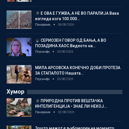
Е ОВА Е ГУЖВА, А НЕ ВО ПАРАЛИЈА Вака
изгледа кога 100.000…
Панорама
06/08/2026
СЕРИОЗЕН ГОВОР ОД БАЊА, А ВО
ПОЗАДИНА ХАОС Видеото на…
Плусинфо
05/08/2026
МИЛА АРСОВСКА КОНЕЧНО ДОБИ ПРОТЕЗА
ЗА СТАПАЛОТО Нашата…
Плусинфо
05/08/2026
Хумор
ПРИРОДНА ПРОТИВ ВЕШТАЧКА
ИНТЕЛИГЕНЦИЈА • ЗНАЕ ЛИ НЕКОЈ…
Панорама
02/08/2026
Зошто мажот е љубоморен на момчето