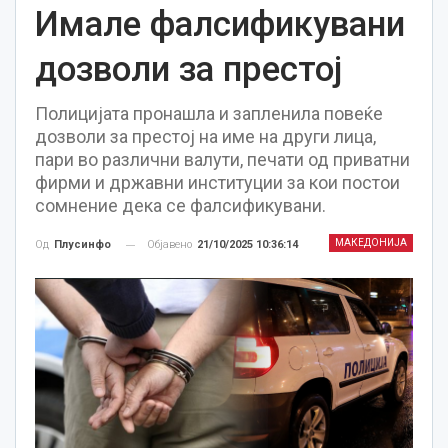
Имале фалсификувани
дозволи за престој
Полицијата пронашла и запленила повеќе
дозволи за престој на име на други лица,
пари во различни валути, печати од приватни
фирми и државни институции за кои постои
сомнение дека се фалсификувани.
МАКЕДОНИЈА
Објавено
21/10/2025 10:36:14
Од
Плусинфо