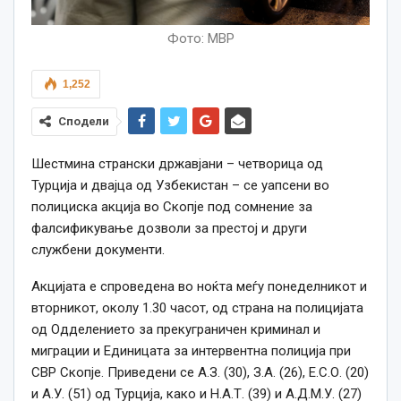
Фото: МВР
1,252
Сподели
Шестмина странски државјани – четворица од
Турција и двајца од Узбекистан – се уапсени во
полициска акција во Скопје под сомнение за
фалсификување дозволи за престој и други
службени документи.
Акцијата е спроведена во ноќта меѓу понеделникот и
вторникот, околу 1.30 часот, од страна на полицијата
од Одделението за прекуграничен криминал и
миграции и Единицата за интервентна полиција при
СВР Скопје. Приведени се А.З. (30), З.А. (26), Е.С.О. (20)
и А.У. (51) од Турција, како и Н.А.Т. (39) и А.Д.М.У. (27)