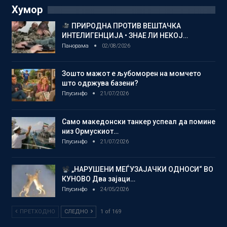
Хумор
ПРИРОДНА ПРОТИВ ВЕШТАЧКА
ИНТЕЛИГЕНЦИЈА • ЗНАЕ ЛИ НЕКОЈ…
Панорама
02/08/2026
Зошто мажот е љубоморен на момчето
што одржува базени?
Плусинфо
21/07/2026
Само македонски танкер успеал да помине
низ Ормускиот…
Плусинфо
21/07/2026
„НАРУШЕНИ МЕЃУЗАЈАЧКИ ОДНОСИ“ ВО
КУНОВО Два зајаци…
Плусинфо
24/05/2026
ПРЕТХОДНО
СЛЕДНО
1 of 169