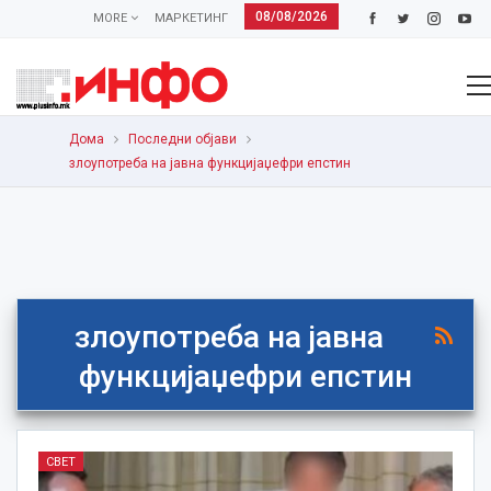
08/08/2026
MORE
МАРКЕТИНГ
Дома
Последни објави
злоупотреба на јавна функцијаџефри епстин
злоупотреба на јавна
функцијаџефри епстин
СВЕТ