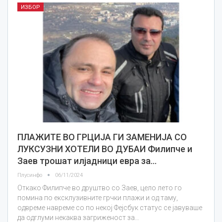
ИЗБОР
ПЛАЖИТЕ ВО ГРЦИЈА ГИ ЗАМЕНИЈА СО
ЛУКСУЗНИ ХОТЕЛИ ВО ДУБАИ Филипче и
Заев трошат илјадници евра за…
Плусинфо
06/11/2024
Откако Филипче во друштво со Заев, цело лето го
помина по ексклузивните грчки плажи и од таму,
одвреме навреме со по некој Фејсбук статус се јавуваше
да одглуми некаква загриженост за…