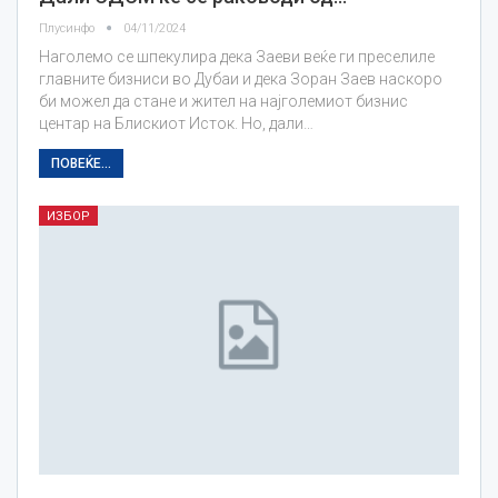
Плусинфо
04/11/2024
Наголемо се шпекулира дека Заеви веќе ги преселиле
главните бизниси во Дубаи и дека Зоран Заев наскоро
би можел да стане и жител на најголемиот бизнис
центар на Блискиот Исток. Но, дали…
ПОВЕЌЕ...
ИЗБОР