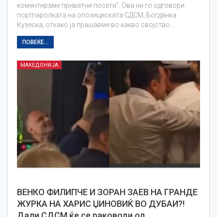
коментираме приватни посети“. Ова ни го одговори
портпаролката на опозициската СДСМ, Богданка
Кузеска, откако ја прашавме во какво својство…
ПОВЕЌЕ...
МАКЕДОНИЈА
ВЕНКО ФИЛИПЧЕ И ЗОРАН ЗАЕВ НА ГРАНДЕ
ЖУРКА НА ХАРИС ЏИНОВИЌ ВО ДУБАИ?!
Дали СДСМ ќе се раководи од…