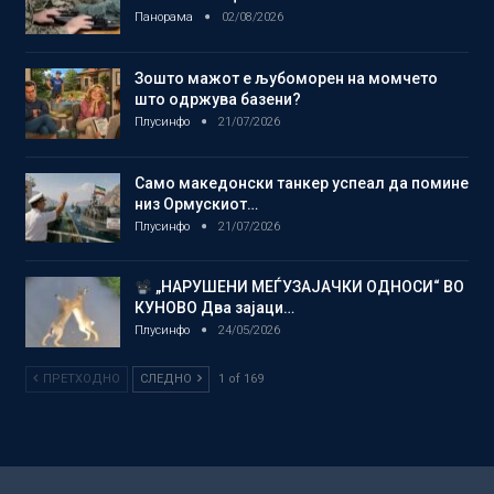
Панорама
02/08/2026
Зошто мажот е љубоморен на момчето
што одржува базени?
Плусинфо
21/07/2026
Само македонски танкер успеал да помине
низ Ормускиот…
Плусинфо
21/07/2026
„НАРУШЕНИ МЕЃУЗАЈАЧКИ ОДНОСИ“ ВО
КУНОВО Два зајаци…
Плусинфо
24/05/2026
ПРЕТХОДНО
СЛЕДНО
1 of 169