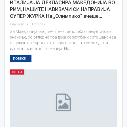
ИТАЛИЈА ЈА ДЕКЛАСИРА МАКЕДОНИЈА ВО
РИМ, НАШИТЕ НАВИВАЧИ СИ НАПРАВИЈА
СУПЕР ЖУРКА На „Олимпико“ ечеше…
Плусинфо
17/11/2023
За Македонија овој меч немашe посебно резултатско
значење, со оглед на тоа дека се загубени сите шанси за
пласман на Европското првенство што ќе се одржи
идната година во Германија. Но,…
ПОВЕЌЕ...
СЦЕНА