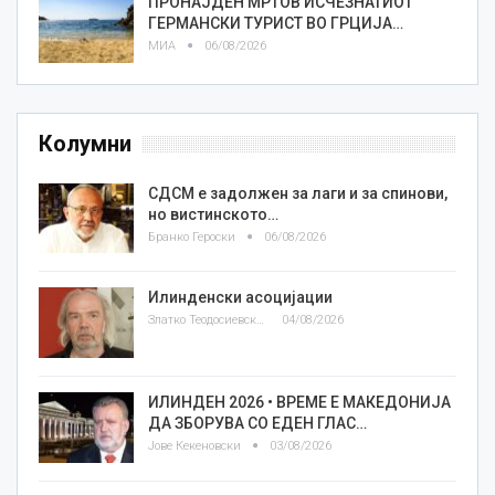
ПРОНАЈДЕН МРТОВ ИСЧЕЗНАТИОТ
ГЕРМАНСКИ ТУРИСТ ВО ГРЦИЈА…
МИА
06/08/2026
Колумни
СДСМ е задолжен за лаги и за спинови,
но вистинското…
Бранко Героски
06/08/2026
Илинденски асоцијации
Златко Теодосиевски
04/08/2026
ИЛИНДЕН 2026 • ВРЕМЕ Е МАКЕДОНИЈА
ДА ЗБОРУВА СО ЕДЕН ГЛАС…
Јове Кекеновски
03/08/2026