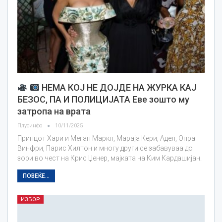
НЕМА КОЈ НЕ ДОЈДЕ НА ЖУРКА КАЈ
БЕЗОС, ПА И ПОЛИЦИЈАТА Еве зошто му
затропа на врата
Плусинфо
10/11/2025
Принцот Хари и Меган Маркл, Мараја Кери, Адел, Опра
Винфри, Парис Хилтон и многу други се забавуваа до
зори во чест на Крис Џенер, мајката на Ким Кардашијан.
ПОВЕЌЕ...
ИЗБОР