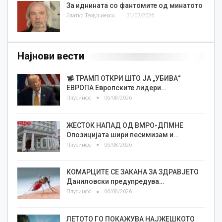
За иднината со фантомите од минатото
Златко Теодосиевски
31/07/2026
Најнови вести
ТРАМП ОТКРИ ШТО ЈА „УБИВА“
ЕВРОПА Европските лидери…
Плусинфо
06/08/2026
ЖЕСТОК НАПАД ОД ВМРО-ДПМНЕ
Опозицијата шири песимизам и…
Плусинфо
06/08/2026
КОМАРЦИТЕ СЕ ЗАКАНА ЗА ЗДРАВЈЕТО
Даниловски предупредува…
Плусинфо
06/08/2026
ЛЕТОТО ГО ПОКАЖУВА НАЈЖЕШКОТО