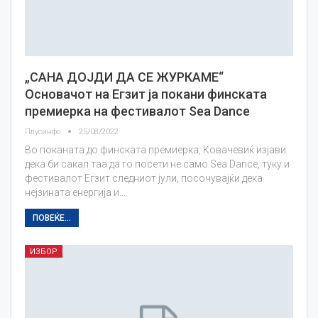
„САНА ДОЈДИ ДА СЕ ЖУРКАМЕ“
Основачот на Егзит ја покани финската
премиерка на фестивалот Sea Dance
Плусинфо
25/08/2022
Во поканата до финската премиерка, Ковачевиќ изјави
дека би сакал таа да го посети не само Sea Dance, туку и
фестивалот Егзит следниот јули, посочувајќи дека
нејзината енергија и…
ПОВЕЌЕ...
ИЗБОР