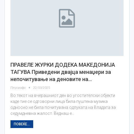
ПРАВЕЛЕ ЖУРКИ ДОДЕКА МАКЕДОНИЈА
ТАГУВА Приведени двајца менаџери за
непочитување на деновите на…
Плусинфо
22/03/2025
Во текот на вчерашниот ден во угостителски објекти
каде тие се одговорни лица била пуштена музика
односно не била почитувана одлуката на Владата за
седумдневна жалост. Веднаш е…
ПОВЕЌЕ...