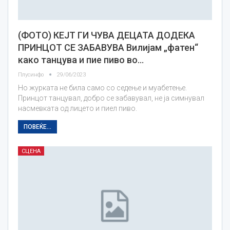
(ФОТО) КЕЈТ ГИ ЧУВА ДЕЦАТА ДОДЕКА
ПРИНЦОТ СЕ ЗАБАВУВА Вилијам „фатен“
како танцува и пие пиво во…
Плусинфо
29/06/2023
Но журката не била само со седење и муабетење.
Принцот танцувал, добро се забавувал, не ја симнувал
насмевката од лицето и пиел пиво.
ПОВЕЌЕ...
СЦЕНА