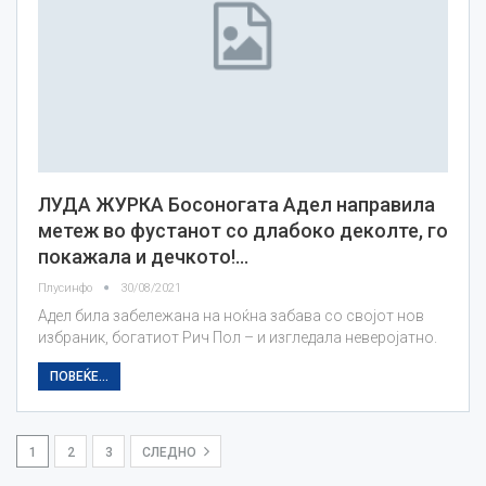
ЛУДА ЖУРКА Босоногата Адел направила
метеж во фустанот со длабоко деколте, го
покажала и дечкото!…
Плусинфо
30/08/2021
Адел била забележана на ноќна забава со својот нов
избраник, богатиот Рич Пол – и изгледала неверојатно.
ПОВЕЌЕ...
1
2
3
СЛЕДНО