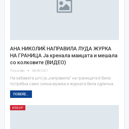
АНА НИКОЛИЌ НАПРАВИЛА ЛУДА ЖУРКА
НА ГРАНИЦА Ја кренала маицата и мешала
со колковите (ВИДЕО)
Плусинфо
06/09/2021
На забавата што ја „направила“ на границата ѝ била
потребна само силна музика и журката била одлична.
ПОВЕЌЕ...
ИЗБОР