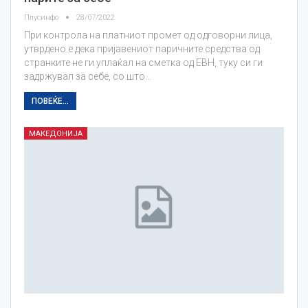
Плусинфо
28/07/2022
При контрола на платниот промет од одговорни лица,
утврдено е дека пријавениот паричните средства од
странките не ги уплаќал на сметка од ЕВН, туку си ги
задржувал за себе, со што…
ПОВЕЌЕ...
МАКЕДОНИЈА