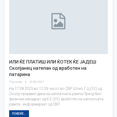
ИЛИ ЌЕ ПЛАТИШ ИЛИ ЌОТЕК ЌЕ ЈАДЕШ
Скопјанец натепан од вработен на
патарина
Плусинфо
18/08/2023
На 17.08.2023 во 12.29 часот во СВР Штип, Г.Ц.(52) од
Скопје пријавил дека на наплатната рампа Преод бил
физички нападнат од К.Е.(55), вработен на наплатната
рампа - информираат од СВР…
ПОВЕЌЕ...