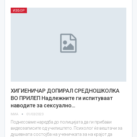
ИЗБОР
ХИГИЕНИЧАР ДОПИРАЛ СРЕДНОШКОЛКА
ВО ПРИЛЕП Надлежните ги испитуваат
наводите за сексуално…
МИА
01/03/2023
Поднесовме наредба до полицијата да ги прибави
видеозаписите од училиштето. Психолог ќе вештачи за
душевната состојба на ученичката за на крајот да