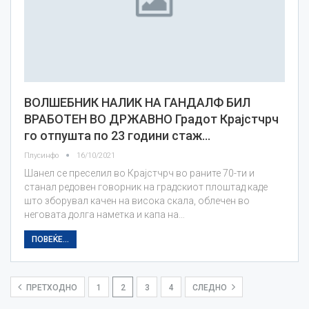
ВОЛШЕБНИК НАЛИК НА ГАНДАЛФ БИЛ
ВРАБОТЕН ВО ДРЖАВНО Градот Крајстчрч
го отпушта по 23 години стаж…
Плусинфо
16/10/2021
Шанел се преселил во Крајстчрч во раните 70-ти и
станал редовен говорник на градскиот плоштад каде
што зборувал качен на висока скала, облечен во
неговата долга наметка и капа на…
ПОВЕЌЕ...
ПРЕТХОДНО
1
2
3
4
СЛЕДНО