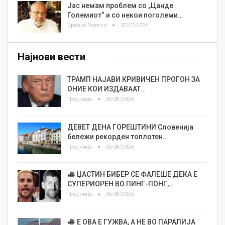
Јас немам проблем со „Цанде
Големиот“ и со некои поголеми…
Бранко Героски
30/07/2026
Најнови вести
ТРАМП НАЈАВИ КРИВИЧЕН ПРОГОН ЗА
ОНИЕ КОИ ИЗДАВААТ…
Плусинфо
06/08/2026
ДЕВЕТ ДЕНА ГОРЕШТИНИ Словенија
бележи рекорден топлотен…
Плусинфо
06/08/2026
ЏАСТИН БИБЕР СЕ ФАЛЕШЕ ДЕКА Е
СУПЕРИОРЕН ВО ПИНГ-ПОНГ,…
Плусинфо
06/08/2026
Е ОВА Е ГУЖВА, А НЕ ВО ПАРАЛИЈА