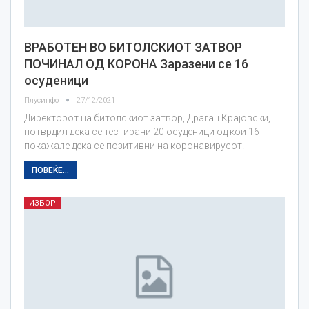
ВРАБОТЕН ВО БИТОЛСКИОТ ЗАТВОР
ПОЧИНАЛ ОД КОРОНА Заразени се 16
осуденици
Плусинфо
27/12/2021
Директорот на битолскиот затвор, Драган Крајовски,
потврдил дека се тестирани 20 осуденици од кои 16
покажале дека се позитивни на коронавирусот.
ПОВЕЌЕ...
ИЗБОР