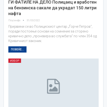
ГИ ФАТИЛЕ НА ДЕЛО Полицаец и вработен
на бензинска сакале да украдат 150 литри
нафта
Плусинфо
31/03/2022
Пријавени се во Полицискиот центар „Ѓорче Петров“,
поради постоење основи на сомнение за сторено
кривично дело „проневера во службата“ по член 354 од
Кривичниот законик.
ПОВЕЌЕ...
ИЗБОР