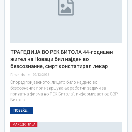
ТРАГЕДИЈА ВО РЕК БИТОЛА 44-годишен
жител на Новаци бил најден во
безсознание, смрт констатирал лекар
Плусинфо
29/12/2023
Според пријавеното, лицето било најдено во
безсознание при извршување работни задачи за
приватна фирма во РЕК Битола“, информираат од СВР
Битола.
ПОВЕЌЕ...
МАКЕДОНИЈА