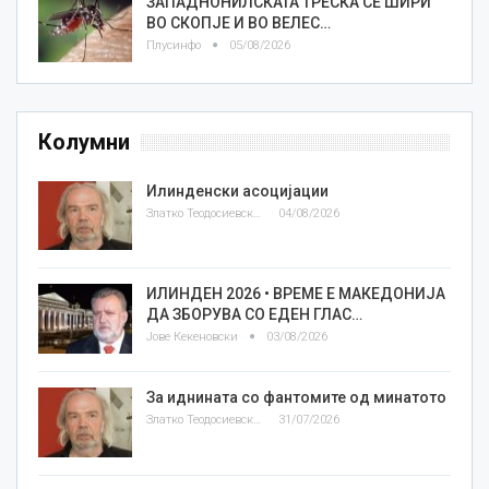
ЗАПАДНОНИЛСКАТА ТРЕСКА СЕ ШИРИ
ВО СКОПЈЕ И ВО ВЕЛЕС…
Плусинфо
05/08/2026
Колумни
Илинденски асоцијации
Златко Теодосиевски
04/08/2026
ИЛИНДЕН 2026 • ВРЕМЕ Е МАКЕДОНИЈА
ДА ЗБОРУВА СО ЕДЕН ГЛАС…
Јове Кекеновски
03/08/2026
За иднината со фантомите од минатото
Златко Теодосиевски
31/07/2026