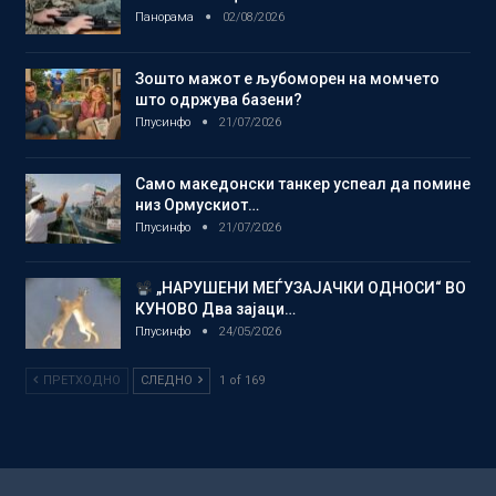
Панорама
02/08/2026
Зошто мажот е љубоморен на момчето
што одржува базени?
Плусинфо
21/07/2026
Само македонски танкер успеал да помине
низ Ормускиот…
Плусинфо
21/07/2026
„НАРУШЕНИ МЕЃУЗАЈАЧКИ ОДНОСИ“ ВО
КУНОВО Два зајаци…
Плусинфо
24/05/2026
ПРЕТХОДНО
СЛЕДНО
1 of 169