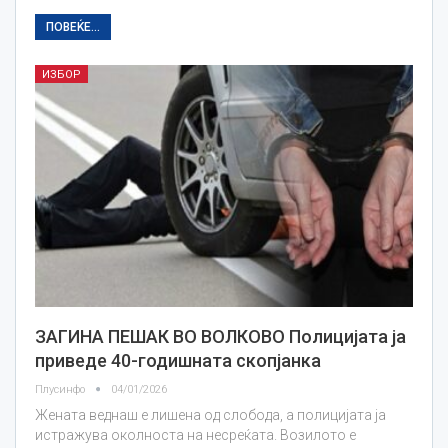
ПОВЕЌЕ...
ИЗБОР
ЗАГИНА ПЕШАК ВО ВОЛКОВО Полицијата ја
приведе 40-годишната скопјанка
Плусинфо
04/01/2026
Жената веднаш е лишена од слобода, а полицијата ја
истражува околноста на несреќата. Возилото е