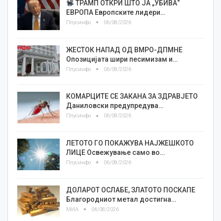
ТРАМП ОТКРИ ШТО ЈА „УБИВА“
ЕВРОПА Европските лидери…
Плусинфо
06/08/2026
ЖЕСТОК НАПАД ОД ВМРО-ДПМНЕ
Опозицијата шири песимизам и…
Плусинфо
06/08/2026
КОМАРЦИТЕ СЕ ЗАКАНА ЗА ЗДРАВЈЕТО
Даниловски предупредува…
Плусинфо
06/08/2026
ЛЕТОТО ГО ПОКАЖУВА НАЈЖЕШКОТО
ЛИЦE Освежување само во…
Плусинфо
06/08/2026
ДОЛАРОТ ОСЛАБЕ, ЗЛАТОТО ПОСКАПЕ
Благородниот метал достигна…
МИА
06/08/2026