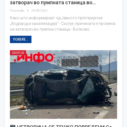
затворач во пумпната станица во…
Плусинфо
26/08/2025
Како што информираат од Јавното претпријатие
„Водовод и канализација“ - Скопје, причината е промена
на затворач во пумпна станица - Волково.
ПОВЕЌЕ...
СКОПЈЕ