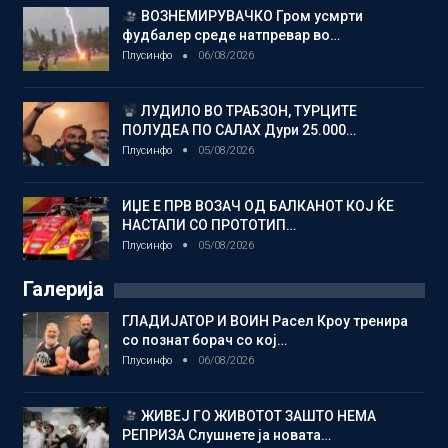
ВОЗНЕМИРУВАЧКО Гром усмрти
фудбалер среде натпревар во…
Плусинфо
06/08/2026
ЛУДИЛО ВО ТРАБЗОН, ТУРЦИТЕ
ПОЛУДЕА ПО САЛАХ Дури 25.000…
Плусинфо
05/08/2026
ИЏЕ Е ПРВ ВОЗАЧ ОД БАЛКАНОТ КОЈ ЌЕ
НАСТАПИ СО ПРОТОТИП…
Плусинфо
05/08/2026
Галерија
ГЛАДИЈАТОР И ВОИН Расел Кроу тренира
со познат борач со кој…
Плусинфо
06/08/2026
ЖИВЕЈ ГО ЖИВОТОТ ЗАШТО НЕМА
РЕПРИЗА Слушнете ја новата…