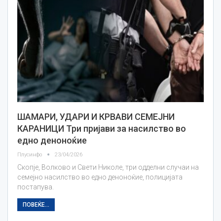
ШАМАРИ, УДАРИ И КРВАВИ СЕМЕЈНИ
КАРАНИЦИ Три пријави за насилство во
едно деноноќие
Плусинфо
23/04/2026
Скопје, Волково и Свети Николе, три одделни случаи на
семејно насилство во едно деноноќие, полицијата
постапува.
ПОВЕЌЕ...