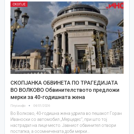
СКОПЈЕ
СКОПЈАНКА ОБВИНЕТА ПО ТРАГЕДИЈАТА
ВО ВОЛКОВО Обвинителството предложи
мерки за 40-годишната жена
Плусинфо
04/01/2026
Во Волково, 40-годишна жена удрила во пешакот Горан
Иваноски со автомобил „Мерцедес“, при што тој
настрадал на лице место. Јавниот обвинител отвори
постапка, а осомничената доби мерки…