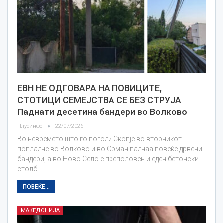
ЕВН НЕ ОДГОВАРА НА ПОВИЦИТЕ,
СТОТИЦИ СЕМЕЈСТВА СЕ БЕЗ СТРУЈА
Паднати десетина бандери во Волково
Плусинфо
22/07/2026
Во невремето што го погоди Скопје во вторникот
попладне во Волково и во Орман паднаа повеќе дрвени
бандери, а во Ново Село е преполовен и еден бетонски
столб.
ПОВЕЌЕ...
МАКЕДОНИЈА