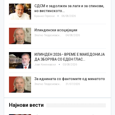
СДСМ е задолжен за лаги и за спинови,
но вистинското…
Бранко Героски
06/08/2026
Илинденски асоцијации
Златко Теодосиевски
04/08/2026
ИЛИНДЕН 2026 • ВРЕМЕ Е МАКЕДОНИЈА
ДА ЗБОРУВА СО ЕДЕН ГЛАС…
Јове Кекеновски
03/08/2026
За иднината со фантомите од минатото
Златко Теодосиевски
31/07/2026
Најнови вести