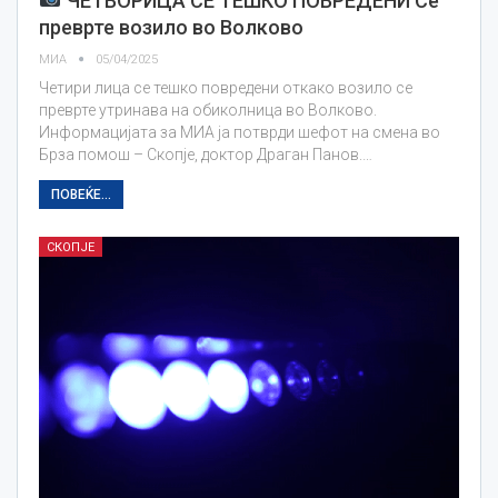
ЧЕТВОРИЦА СЕ ТЕШКО ПОВРЕДЕНИ Се
преврте возило во Волково
МИА
05/04/2025
Четири лица се тешко повредени откако возило се
преврте утринава на обиколница во Волково.
Информацијата за МИА ја потврди шефот на смена во
Брза помош – Скопје, доктор Драган Панов.…
ПОВЕЌЕ...
СКОПЈЕ