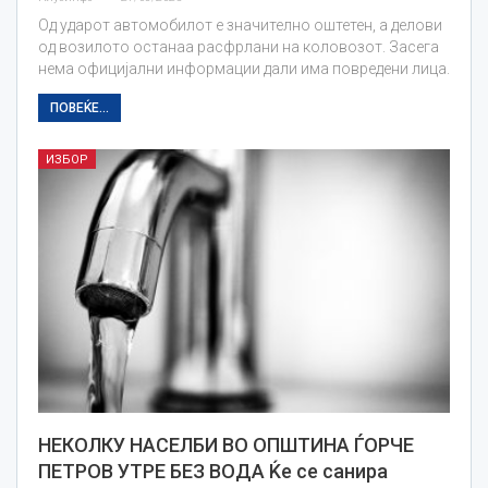
Од ударот автомобилот е значително оштетен, а делови
од возилото останаа расфрлани на коловозот. Засега
нема официјални информации дали има повредени лица.
ПОВЕЌЕ...
ИЗБОР
НЕКОЛКУ НАСЕЛБИ ВО ОПШТИНА ЃОРЧЕ
ПЕТРОВ УТРЕ БЕЗ ВОДА Ќе се санира