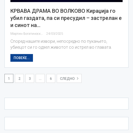
КРВАВА ДРАМА ВО ВОЛКОВО Кираџија го
убил газдата, па си пресудил – застрелан е
и синот на…
Мартин Богатиноски
24/03/2025
Според нашите извори, непосредно по пукањето,
убиецот си го одзел животот со истрел во главата.
ПОВЕЌЕ...
1
2
3
…
6
СЛЕДНО