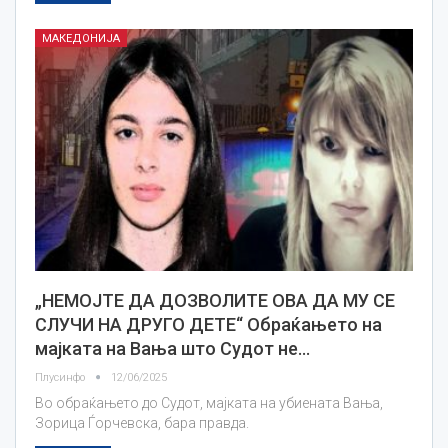
МАКЕДОНИЈА
„НЕМОЈТЕ ДА ДОЗВОЛИТЕ ОВА ДА МУ СЕ
СЛУЧИ НА ДРУГО ДЕТЕ“ Обраќањето на
мајката на Вања што Судот не…
Плусинфо
12/06/2025
Во обраќањето до Судот, мајката на убиената Вања,
Зорица Ѓорчевска, бара правда.