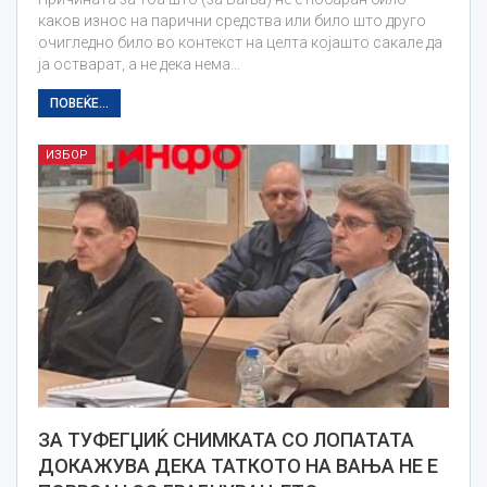
каков износ на парични средства или било што друго
очигледно било во контекст на целта којашто сакале да
ја остварат, а не дека нема…
ПОВЕЌЕ...
ИЗБОР
ЗА ТУФЕГЏИЌ СНИМКАТА СО ЛОПАТАТА
ДОКАЖУВА ДЕКА ТАТКОТО НА ВАЊА НЕ Е