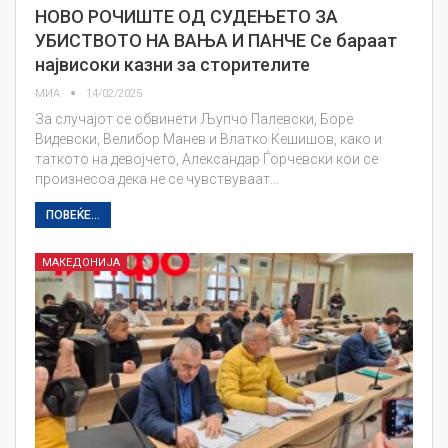
НОВО РОЧИШТЕ ОД СУДЕЊЕТО ЗА
УБИСТВОТО НА ВАЊА И ПАНЧЕ Се бараат
највисоки казни за сторителите
МИА
14/02/2025
За случајот се обвинети Љупчо Палевски, Боре
Видевски, Велибор Манев и Влатко Кешишов, како и
таткото на девојчето, Александар Ѓорчевски кои се
произнесоа дека не се чувствуваат…
ПОВЕЌЕ...
МАКЕДОНИЈА