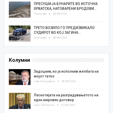
ПРЕСУШИЈА БУНАРИТЕ ВО ИСТОЧНА
ХРВАТСКА, НАТОВАРЕНИ БРОДОВИ…
Плусинфо
08/08/2026
ТРЕТО ВОЗИЛО ГО ПРЕДИЗВИКАЛО
СУДИРОТ ВО КОЈ ЗАГИНА…
Плусинфо
08/08/2026
Колумни
Задоцнив, но ја исполнив желбата на
мојот татко
Јове Кекеновски
08/08/2026
Леснотијата на разградувањетото на
еден мировен договор
Азис Положани
07/08/2026