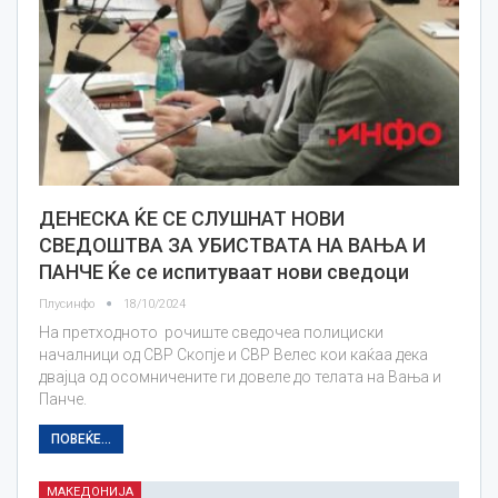
ДЕНЕСКА ЌЕ СЕ СЛУШНАТ НОВИ
СВЕДОШТВА ЗА УБИСТВАТА НА ВАЊА И
ПАНЧЕ Ќе се испитуваат нови сведоци
Плусинфо
18/10/2024
На претходното рочиште сведочеа полициски
началници од СВР Скопје и СВР Велес кои каќаа дека
двајца од осомничените ги довеле до телата на Вања и
Панче.
ПОВЕЌЕ...
МАКЕДОНИЈА