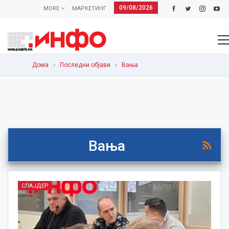
09/08/2026
MORE
МАРКЕТИНГ
Дома
Последни објави
Вања
Вања
СЛАЈДЕР