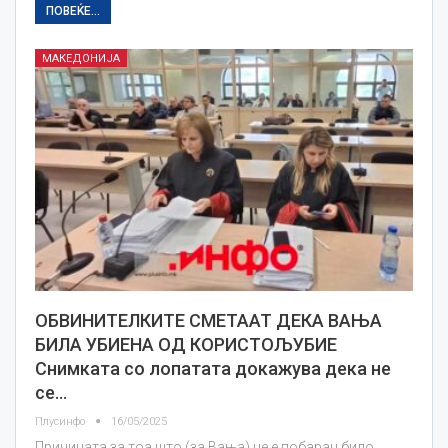
ПОВЕЌЕ...
МАКЕДОНИЈА
ОБВИНИТЕЛКИТЕ СМЕТААТ ДЕКА ВАЊА
БИЛА УБИЕНА ОД КОРИСТОЉУБИЕ
Снимката со лопатата докажува дека не
се…
Плусинфо
16/05/2025
Причината за тоа што (за Вања) не е побаран било