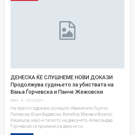
ДЕНЕСКА ЌЕ СЛУШНЕМЕ НОВИ ДОКАЗИ
Продолжува судењето за убиствата на
Вања Ѓорчевска и Панче Жежовски
МИА
16/10/2024
На првото одржано рочиште обвинетите Љупчо
Палевски, Боре Видевски, Велибор Манев и Влатко
Кешишов, како и таткото на девојчето, Александар
Ѓорчевски се произнесоа дека не се…