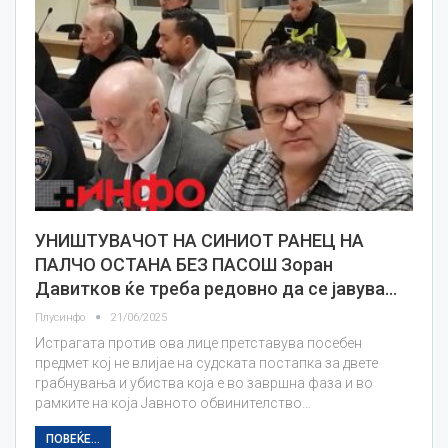
УНИШТУВАЧОТ НА СИНИОТ РАНЕЦ НА
ПАЛЧО ОСТАНА БЕЗ ПАСОШ Зоран
Давитков ќе треба редовно да се јавува…
Плусинфо
21/06/2025
Истрагата против ова лице претставува посебен
предмет кој не влијае на судската постапка за двете
грабнувања и убиства која е во завршна фаза и во
рамките на која Јавното обвинителство…
ПОВЕЌЕ...