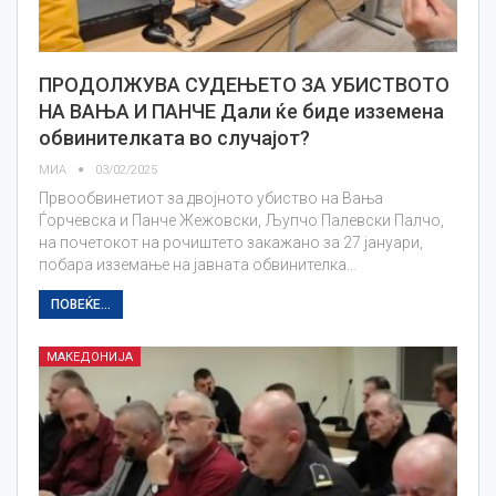
ПРОДОЛЖУВА СУДЕЊЕТО ЗА УБИСТВОТО
НА ВАЊА И ПАНЧЕ Дали ќе биде изземена
обвинителката во случајот?
МИА
03/02/2025
Првообвинетиот за двојното убиство на Вања
Ѓорчевска и Панче Жежовски, Љупчо Палевски Палчо,
на почетокот на рочиштето закажано за 27 јануари,
побара изземање на јавната обвинителка…
ПОВЕЌЕ...
МАКЕДОНИЈА