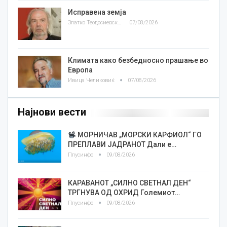
Исправена земја
Златко Теодосиевски
07/08/2026
Климата како безбедносно прашање во
Европа
Ивица Челиковиќ
07/08/2026
Најнови вести
МОРНИЧАВ „МОРСКИ КАРФИОЛ“ ГО
ПРЕПЛАВИ ЈАДРАНОТ Дали е…
Плусинфо
09/08/2026
КАРАВАНОТ „СИЛНО СВЕТНАЛ ДЕН“
ТРГНУВА ОД ОХРИД Големиот…
Плусинфо
09/08/2026