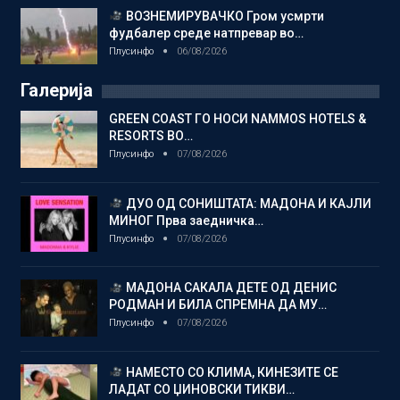
ВОЗНЕМИРУВАЧКО Гром усмрти
фудбалер среде натпревар во…
Плусинфо
06/08/2026
Галерија
GREEN COAST ГО НОСИ NAMMOS HOTELS &
RESORTS ВО…
Плусинфо
07/08/2026
ДУО ОД СОНИШТАТА: МАДОНА И КАЈЛИ
МИНОГ Прва заедничка…
Плусинфо
07/08/2026
МАДОНА САКАЛА ДЕТЕ ОД ДЕНИС
РОДМАН И БИЛА СПРЕМНА ДА МУ…
Плусинфо
07/08/2026
НАМЕСТО СО КЛИМА, КИНЕЗИТЕ СЕ
ЛАДАТ СО ЏИНОВСКИ ТИКВИ…