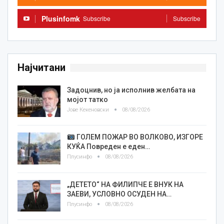
Plusinfomk
Subscribe
Subscribe
Најчитани
Задоцнив, но ја исполнив желбата на
мојот татко
Јове Кекеновски
08/08/2026
ГОЛЕМ ПОЖАР ВО ВОЛКОВО, ИЗГОРЕ
КУЌА Повреден е еден…
Плусинфо
08/08/2026
„ДЕТЕТО“ НА ФИЛИПЧЕ Е ВНУК НА
ЗАЕВИ, УСЛОВНО ОСУДЕН НА…
Плусинфо
08/08/2026