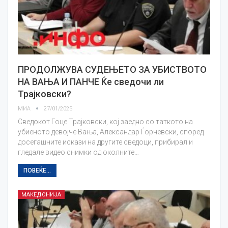
ПРОДОЛЖУВА СУДЕЊЕТО ЗА УБИСТВОТО
НА ВАЊА И ПАНЧЕ Ќе сведочи ли
Трајковски?
МИА
27/01/2025
Сведокот Гоце Трајковски, кој заедно со таткото на
убиеното девојче Вања, Александар Ѓорчевски, според
досегашните искази на другите сведоци, прибирал и
гледале видео снимки од околните…
ПОВЕЌЕ...
МАКЕДОНИЈА