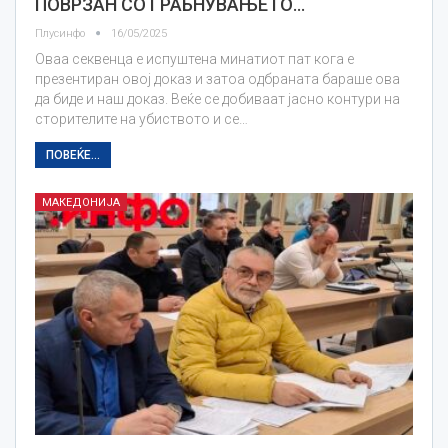
ПОВРЗАН СО ГРАБНУВАЊЕТО…
Плусинфо
16/05/2025
Оваа секвенца е испуштена минатиот пат кога е
презентиран овој доказ и затоа одбраната бараше ова
да биде и наш доказ. Веќе се добиваат јасно контури на
сторителите на убиството и се…
ПОВЕЌЕ...
МАКЕДОНИЈА