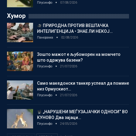
Плусинфо
07/08/2026
Хумор
ПРИРОДНА ПРОТИВ ВЕШТАЧКА
ИНТЕЛИГЕНЦИЈА • ЗНАЕ ЛИ НЕКОЈ…
Панорама
02/08/2026
Зошто мажот е љубоморен на момчето
што одржува базени?
Плусинфо
21/07/2026
Само македонски танкер успеал да помине
низ Ормускиот…
Плусинфо
21/07/2026
„НАРУШЕНИ МЕЃУЗАЈАЧКИ ОДНОСИ“ ВО
КУНОВО Два зајаци…
Плусинфо
24/05/2026