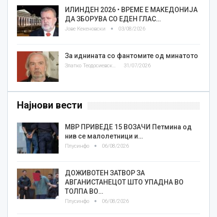
ИЛИНДЕН 2026 • ВРЕМЕ Е МАКЕДОНИЈА
ДА ЗБОРУВА СО ЕДЕН ГЛАС…
Јове Кекеновски
03/08/2026
За иднината со фантомите од минатото
Златко Теодосиевски
31/07/2026
Најнови вести
МВР ПРИВЕДЕ 15 ВОЗАЧИ Петмина од
нив се малолетници и…
Плусинфо
06/08/2026
ДОЖИВОТЕН ЗАТВОР ЗА
АВГАНИСТАНЕЦОТ ШТО УПАДНА ВО
ТОЛПА ВО…
Плусинфо
06/08/2026