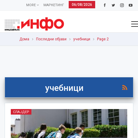
06/08/2026
MORE
МАРКЕТИНГ
Дома
Последни објави
учебници
Page 2
учебници
СЛАЈДЕР