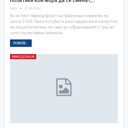
политики кои мора да се сменат,…
МИА
01/09/2024
Во истиот период бројот на првачиња е намален за
околу 3.500. Ова е погубно и разочарувачки и е резултат
на лоште политики, не само во образованието, туку во
сите општествени сегменти,…
ПОВЕЌЕ...
МАКЕДОНИЈА