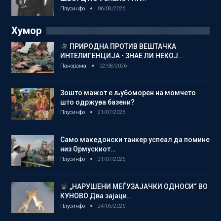
Плусинфо
06/08/2026
Хумор
ПРИРОДНА ПРОТИВ ВЕШТАЧКА
ИНТЕЛИГЕНЦИЈА • ЗНАЕ ЛИ НЕКОЈ…
Панорама
02/08/2026
Зошто мажот е љубоморен на момчето
што одржува базени?
Плусинфо
21/07/2026
Само македонски танкер успеал да помине
низ Ормускиот…
Плусинфо
21/07/2026
„НАРУШЕНИ МЕЃУЗАЈАЧКИ ОДНОСИ“ ВО
КУНОВО Два зајаци…
Плусинфо
24/05/2026