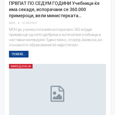
ПРВПАТ ПО СЕДУМ ГОДИНИ Учебници ќе
има секаде, испорачани се 360.000
примероци, вели министерката…
МИА
01/09/2024
МОН до училиштата веќе испорачало 360 илјади
примероци од сите одобрени и испечатени учебници и
наставни материјали. Единствено, според Јаневска, во
основното образование ќе недостигаат…
ПОВЕЌЕ...
МАКЕДОНИЈА