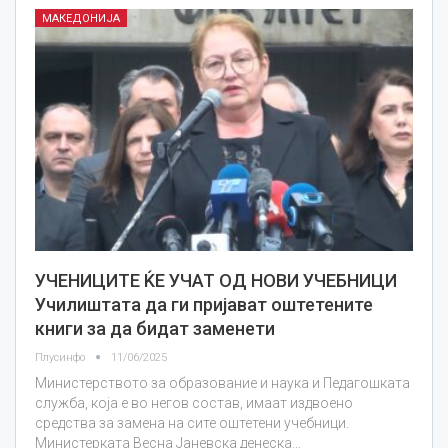
МАКЕДОНИЈА
УЧЕНИЦИТЕ ЌЕ УЧАТ ОД НОВИ УЧЕБНИЦИ
Училиштата да ги пријават оштетените
книги за да бидат заменети
Плусинфо
11/06/2025
Министерството за образование и наука и Педагошката
служба, која е во негов состав, имаат издвоено
средства за замена на сите оштетени учебници.
Министерката Весна Јаневска денеска…