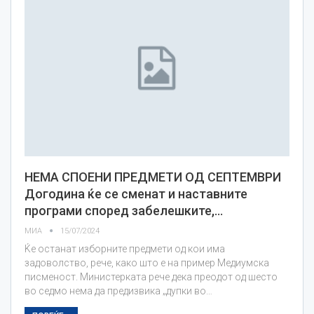
НЕМА СПОЕНИ ПРЕДМЕТИ ОД СЕПТЕМВРИ
Догодина ќе се сменат и наставните
програми според забелешките,…
МИА
15/07/2024
Ќе останат изборните предмети од кои има
задоволство, рече, како што е на пример Медиумска
писменост. Министерката рече дека преодот од шесто
во седмо нема да предизвика „дупки во…