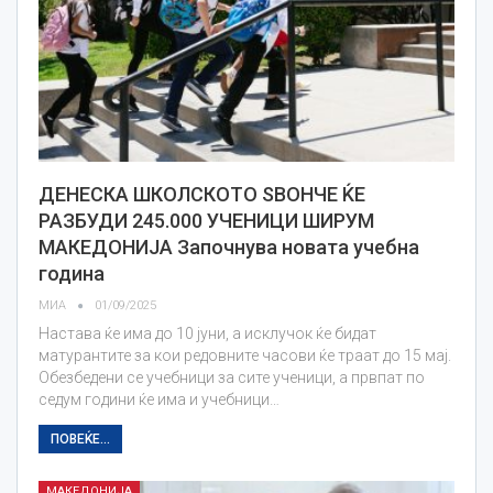
ДЕНЕСКА ШКОЛСКОТО ЅВОНЧЕ ЌЕ
РАЗБУДИ 245.000 УЧЕНИЦИ ШИРУМ
МАКЕДОНИЈА Започнува новата учебна
година
МИА
01/09/2025
Настава ќе има до 10 јуни, а исклучок ќе бидат
матурантите за кои редовните часови ќе траат до 15 мај.
Обезбедени се учебници за сите ученици, а првпат по
седум години ќе има и учебници…
ПОВЕЌЕ...
МАКЕДОНИЈА