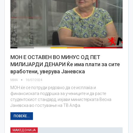
МОН Е ОСТАВЕН ВО МИНУС ОД ПЕТ
МИЛИЈАРДИ ДЕНАРИ Ќе има плати за сите
вработени, уверува Јаневска
МИА
16/07/2024
МОН ќе се потруди редовно да се исплаќа и
финансиската поддршка за учениците и да расте
студентскиот стандард, изјави министерката Весна
Јаневска во гостување на ТВ Алфа.
ПОВЕЌЕ...
МАКЕДОНИЈА