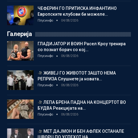
ЧЕФЕРИН ГО ПРИТИСКА ИНФАНТИНО
Европските клубови би можеле…
Плусинфо
04/08/2026
Галерија
ГЛАДИЈАТОР И ВОИН Расел Кроу тренира
со познат борач со кој…
Плусинфо
06/08/2026
ЖИВЕЈ ГО ЖИВОТОТ ЗАШТО НЕМА
РЕПРИЗА Слушнете ја новата…
Плусинфо
06/08/2026
ЛЕПА БРЕНА ПАДНА НА КОНЦЕРТОТ ВО
БУДВА Реакцијата на…
Плусинфо
06/08/2026
МЕТ ДАЈМОН И БЕН АФЛЕК ОСТАНАЛЕ
ШВОРЦ ПО УСПЕХОТ НА…