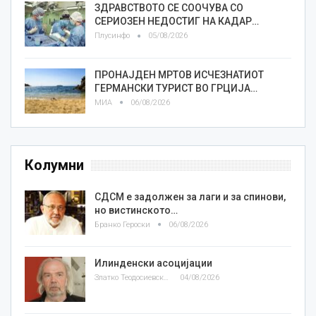
ЗДРАВСТВОТО СЕ СООЧУВА СО
СЕРИОЗЕН НЕДОСТИГ НА КАДАР…
Плусинфо
05/08/2026
ПРОНАЈДЕН МРТОВ ИСЧЕЗНАТИОТ
ГЕРМАНСКИ ТУРИСТ ВО ГРЦИЈА…
МИА
06/08/2026
Колумни
СДСМ е задолжен за лаги и за спинови,
но вистинското…
Бранко Героски
06/08/2026
Илинденски асоцијации
Златко Теодосиевски
04/08/2026