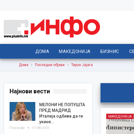
ДОМА
МАКЕДОНИЈА
БИЗНИС
С
Дома
Последни објави
Тирон Јајага
Најнови вести
МЕЛОНИ НЕ ПОПУШТА
ПРЕД МАДРИД
Италија одбива да ги
МАКЕДОНИЈА
укине…
Плусинфо
07/08/2026