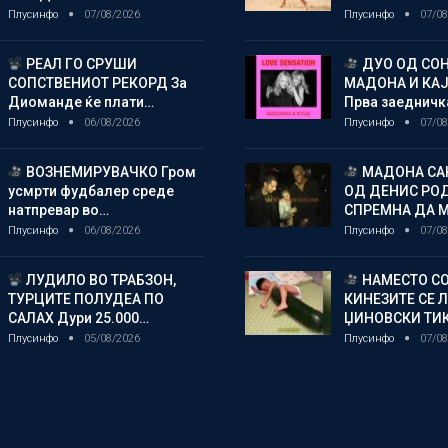
Плусинфо
07/08/2026
Плусинфо
07/08
РЕАЛ ГО СРУШИ
ДУО ОД СОН
СОПСТВЕНИОТ РЕКОРД За
МАДОНА И КА
Диоманде ќе плати…
Прва заедничк
Плусинфо
06/08/2026
Плусинфо
07/08
ВОЗНЕМИРУВАЧКО Гром
МАДОНА СА
усмрти фудбалер среде
ОД ДЕНИС РО
натпревар во…
СПРЕМНА ДА 
Плусинфо
06/08/2026
Плусинфо
07/08
ЛУДИЛО ВО ТРАБЗОН,
НАМЕСТО СО
ТУРЦИТЕ ПОЛУДЕА ПО
КИНЕЗИТЕ СЕ 
САЛАХ Дури 25.000…
ЏИНОВСКИ ТИ
Плусинфо
05/08/2026
Плусинфо
07/08