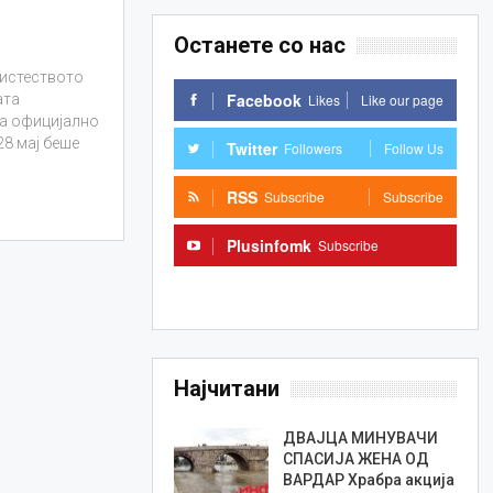
Останете со нас
нистеството
Facebook
Likes
Like our page
ата
ка официјално
28 мај беше
Twitter
Followers
Follow Us
RSS
Subscribe
Subscribe
Plusinfomk
Subscribe
Subscribe
Најчитани
ДВАЈЦА МИНУВАЧИ
СПАСИЈА ЖЕНА ОД
ВАРДАР Храбра акција