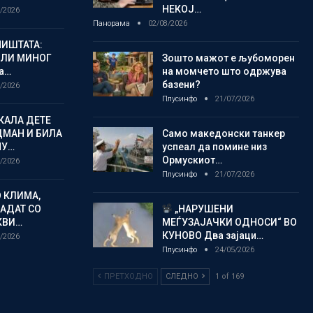
НЕКОЈ…
/2026
Панорама
02/08/2026
ИШТАТА:
ЈЛИ МИНОГ
Зошто мажот е љубоморен
а…
на момчето што одржува
базени?
/2026
Плусинфо
21/07/2026
КАЛА ДЕТЕ
ДМАН И БИЛА
Само македонски танкер
МУ…
успеал да помине низ
Ормускиот…
/2026
Плусинфо
21/07/2026
 КЛИМА,
ЛАДАТ СО
„НАРУШЕНИ
КВИ…
МЕЃУЗАЈАЧКИ ОДНОСИ“ ВО
КУНОВО Два зајаци…
/2026
Плусинфо
24/05/2026
ПРЕТХОДНО
СЛЕДНО
1 of 169