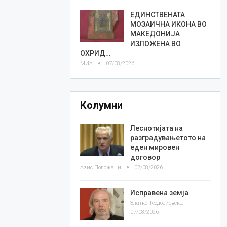
ЕДИНСТВЕНАТА
МОЗАИЧНА ИКОНА ВО
МАКЕДОНИЈА
ИЗЛОЖЕНА ВО
ОХРИД…
МИА
07/08/2026
Колумни
Леснотијата на
разградувањетото на
еден мировен
договор
Азис Положани
07/08/2026
Исправена земја
Златко Теодосиевски
07/08/2026