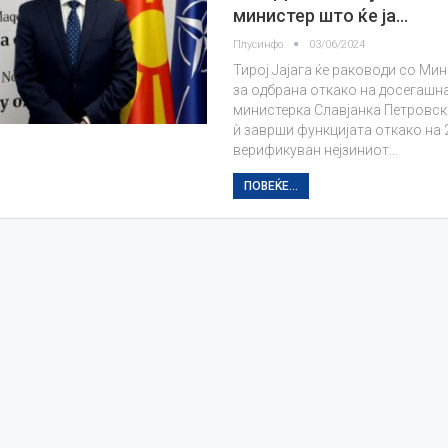
министер што ќе ја…
Плусинфо
03/06/2024
Тирој Јајага ќе раководи со Ми
за одбрана откако на досегашн
министерка Славјанка Петровс
ѝ заврши функцијата откако на 
верификуван нејзиниот…
ПОВЕЌЕ...