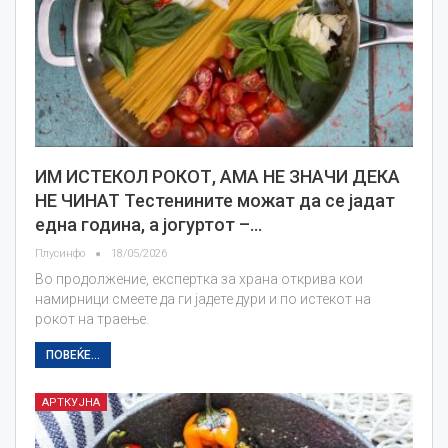
ИМ ИСТЕКОЛ РОКОТ, АМА НЕ ЗНАЧИ ДЕКА
НЕ ЧИНАТ Тестенините можат да се јадат
една година, а јогуртот –…
Плусинфо
18/05/2026
Во продолжение, експертка за храна открива кои
намирници смеете да ги јадете дури и по истекот на
рокот на траење.
ПОВЕЌЕ...
АРТКУЈНА