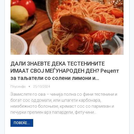
ДАЛИ ЗНАЕВТЕ ДЕКА ТЕСТЕНИНИТЕ
ИМААТ СВОЈ МЕЃУНАРОДЕН ДЕН? Рецепт
за таљатели со солени лимони и…
Плусинфо
25/10/2024
Замислете го ова – чинија полна со фини тестенини и
богат сос од домати, или шпагети карбонара,
неизбежното болоњезе, кремаст сос со пармезан и
печурки прелиен врз папардели, фетучини…
ПОВЕЌЕ...