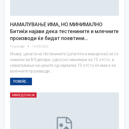
НАМАЛУВАЊЕ ИМА, НО МИНИМАЛНО
Битиќи најави дека тестенините и млечните
производи ќе бидат поевтини…
Плусинфо
14/03/2023
Инаку, цената на тестенините (шпагети и макарони) ќе се
намали за 8-9 денари, односно минимум за 15 отсто, а
намалување на цените од најмалку 10 отсто ќе има и за
млечните производи…
ПОВЕЌЕ...
МАКЕДОНИЈА