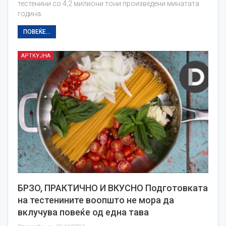
тестенини со 4,2 милиони тони произведени минатата
година.
ПОВЕЌЕ...
АРТКУЈНА
БРЗO, ПРАКТИЧНO И ВКУСНO Подготовката
на тестенините воопшто не мора да
вклучува повеќе од една тава