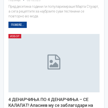
Плусинфо
05/10/2023
Пред десетина години ги популаризираше Марта Стјуарт,
а сега рецептите за најбрзите суви тестенини се
повторно во мода.
ПОВЕЌЕ...
ИЗБОР
4 ДЕНАРЧИЊА ПО 4 ДЕНАРЧИЊА – СЕ
КАЛАПАТ! Апасиев му се заблагодари на