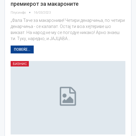
премиерот за макароните
Плусинфо
16/03/2023
„Фала Таче за макарониве! Четири денарчиња, по четири
денарчиња - се калапат. Остај ти воа хејтериве шо
викаат. На народ не му се погодуе никако! Арно знаеш
ти. Туку, наредно, и ЈАЈЦАВА…
ПОВЕЌЕ...
БИЗНИС