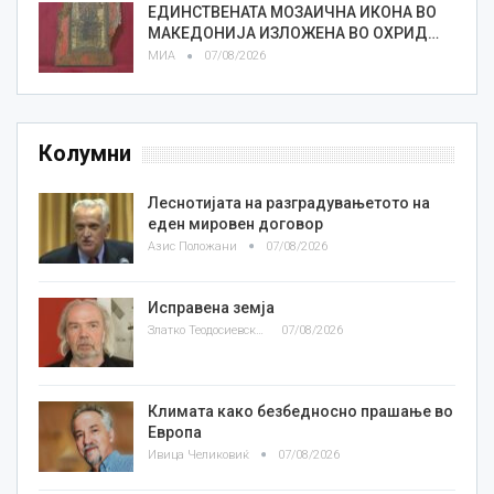
ЕДИНСТВЕНАТА МОЗАИЧНА ИКОНА ВО
МАКЕДОНИЈА ИЗЛОЖЕНА ВО ОХРИД…
МИА
07/08/2026
Колумни
Леснотијата на разградувањетото на
еден мировен договор
Азис Положани
07/08/2026
Исправена земја
Златко Теодосиевски
07/08/2026
Климата како безбедносно прашање во
Европа
Ивица Челиковиќ
07/08/2026