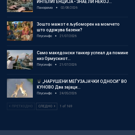
ИНТЕЛИГЕНЦИЈА • ЗНАЕ ЛИ НЕКОЈ…
Панорама
02/08/2026
Зошто мажот е љубоморен на момчето
што одржува базени?
Плусинфо
21/07/2026
Само македонски танкер успеал да помине
низ Ормускиот…
Плусинфо
21/07/2026
„НАРУШЕНИ МЕЃУЗАЈАЧКИ ОДНОСИ“ ВО
КУНОВО Два зајаци…
Плусинфо
24/05/2026
ПРЕТХОДНО
СЛЕДНО
1 of 169