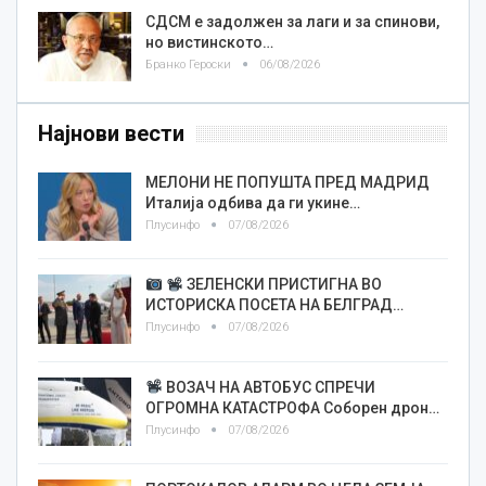
СДСМ е задолжен за лаги и за спинови,
но вистинското…
Бранко Героски
06/08/2026
Најнови вести
МЕЛОНИ НЕ ПОПУШТА ПРЕД МАДРИД
Италија одбива да ги укине…
Плусинфо
07/08/2026
ЗЕЛЕНСКИ ПРИСТИГНА ВО
ИСТОРИСКА ПОСЕТА НА БЕЛГРАД…
Плусинфо
07/08/2026
ВОЗАЧ НА АВТОБУС СПРЕЧИ
ОГРОМНА КАТАСТРОФА Соборен дрон…
Плусинфо
07/08/2026