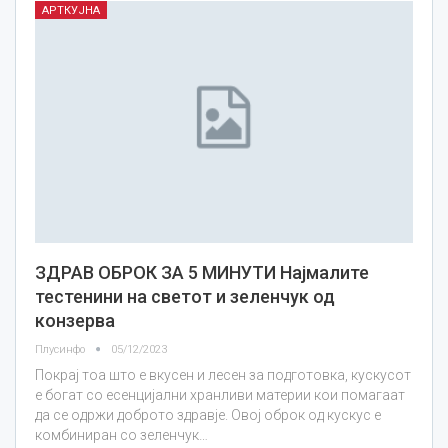
АРТКУЈНА
ЗДРАВ ОБРОК ЗА 5 МИНУТИ Најмалите
тестенини на светот и зеленчук од
конзерва
Плусинфо
05/12/2023
Покрај тоа што е вкусен и лесен за подготовка, кускусот
е богат со есенцијални хранливи материи кои помагаат
да се одржи доброто здравје. Овој оброк од кускус е
комбиниран со зеленчук…