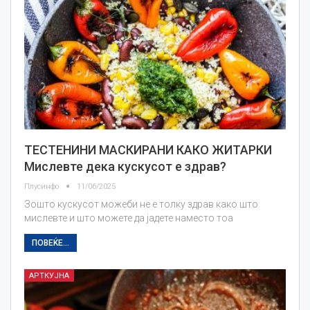
ТЕСТЕНИНИ МАСКИРАНИ КАКО ЖИТАРКИ
Мислевте дека кускусот е здрав?
Плусинфо
11/06/2025
Зошто кускусот можеби не е толку здрав како што
мислевте и што можете да јадете наместо тоа
ПОВЕЌЕ...
АРТКУЈНА