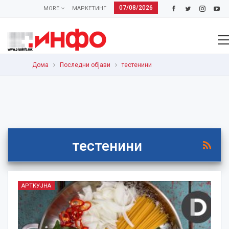
07/08/2026
MORE
МАРКЕТИНГ
Дома
Последни објави
тестенини
тестенини
АРТКУЈНА