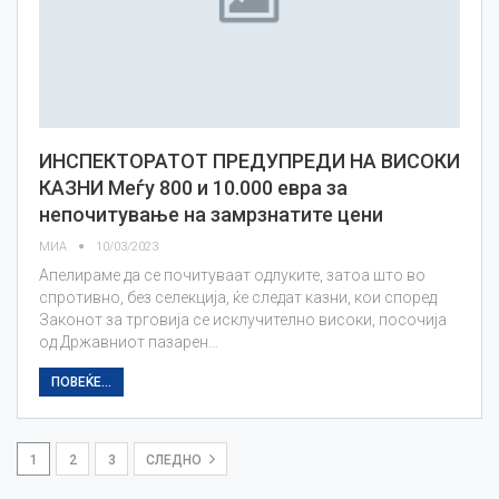
ИНСПЕКТОРАТОТ ПРЕДУПРЕДИ НА ВИСОКИ
КАЗНИ Меѓу 800 и 10.000 евра за
непочитување на замрзнатите цени
МИА
10/03/2023
Апелираме да се почитуваат одлуките, затоа што во
спротивно, без селекција, ќе следат казни, кои според
Законот за трговија се исклучително високи, посочија
од Државниот пазарен…
ПОВЕЌЕ...
1
2
3
СЛЕДНО