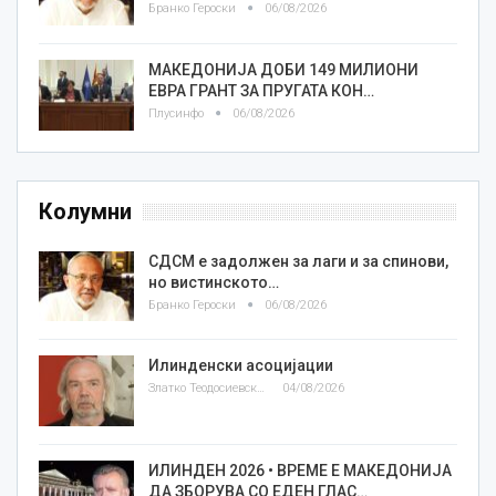
Бранко Героски
06/08/2026
МАКЕДОНИЈА ДОБИ 149 МИЛИОНИ
ЕВРА ГРАНТ ЗА ПРУГАТА КОН…
Плусинфо
06/08/2026
Колумни
СДСМ е задолжен за лаги и за спинови,
но вистинското…
Бранко Героски
06/08/2026
Илинденски асоцијации
Златко Теодосиевски
04/08/2026
ИЛИНДЕН 2026 • ВРЕМЕ Е МАКЕДОНИЈА
ДА ЗБОРУВА СО ЕДЕН ГЛАС…