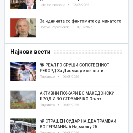
Јове Кекеновски
03/08/2026
За иднината со фантомите од минатото
Златко Теодосиевски
31/07/2026
Најнови вести
РЕАЛ ГО СРУШИ СОПСТВЕНИОТ
РЕКОРД За Диоманде ќе плати…
Плусинфо
06/08/2026
АКТИВНИ ПОЖАРИ ВО МАКЕДОНСКИ
БРОД И ВО СТРУМИЧКО Огнот…
Плусинфо
06/08/2026
СТРАШЕН СУДАР НА ДВА ТРАМВАИ
ВО ГЕРМАНИЈА Најмалку 25…
Плусинфо
06/08/2026