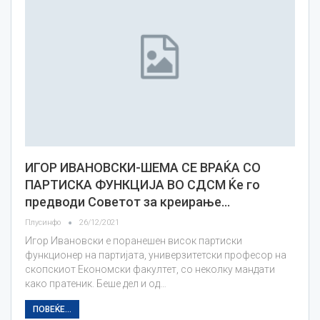
ИГОР ИВАНОВСКИ-ШЕМА СЕ ВРАЌА СО
ПАРТИСКА ФУНКЦИЈА ВО СДСМ Ќе го
предводи Советот за креирање…
Плусинфо
26/12/2021
Игор Ивановски е поранешен висок партиски
функционер на партијата, универзитетски професор на
скопскиот Економски факултет, со неколку мандати
како пратеник. Беше дел и од…
ПОВЕЌЕ...