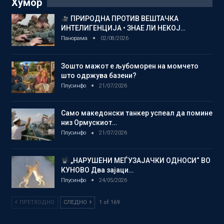
Хумор
ПРИРОДНА ПРОТИВ ВЕШТАЧКА
ИНТЕЛИГЕНЦИЈА • ЗНАЕ ЛИ НЕКОЈ…
Панорама
02/08/2026
Зошто мажот е љубоморен на момчето
што одржува базени?
Плусинфо
21/07/2026
Само македонски танкер успеал да помине
низ Ормускиот…
Плусинфо
21/07/2026
„НАРУШЕНИ МЕЃУЗАЈАЧКИ ОДНОСИ“ ВО
КУНОВО Два зајаци…
Плусинфо
24/05/2026
ПРЕТХОДНО
СЛЕДНО
1 of 169