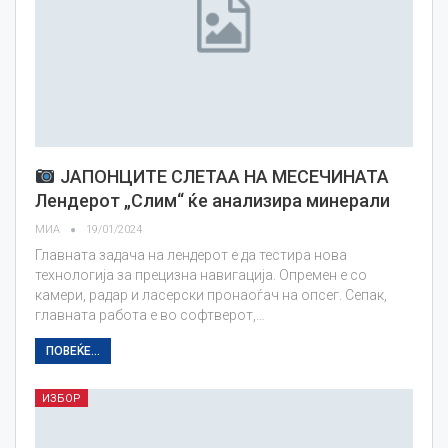
ЈАПОНЦИТЕ СЛЕТАА НА МЕСЕЧИНАТА
Лендерот „Слим“ ќе анализира минерали
МИА
19/01/2024
Главната задача на лендерот е да тестира нова
технологија за прецизна навигација. Опремен е со
камери, радар и ласерски пронаоѓач на опсег. Сепак,
главната работа е во софтверот,…
ПОВЕЌЕ...
ИЗБОР