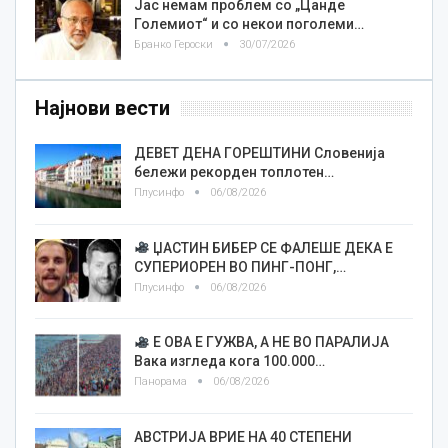
Јас немам проблем со „Цанде
Големиот“ и со некои поголеми…
Бранко Героски
30/07/2026
Најнови вести
ДЕВЕТ ДЕНА ГОРЕШТИНИ Словенија
бележи рекорден топлотен…
Плусинфо
06/08/2026
ЏАСТИН БИБЕР СЕ ФАЛЕШЕ ДЕКА Е
СУПЕРИОРЕН ВО ПИНГ-ПОНГ,…
Плусинфо
06/08/2026
Е ОВА Е ГУЖВА, А НЕ ВО ПАРАЛИЈА
Вака изгледа кога 100.000…
Панорама
06/08/2026
АВСТРИЈА ВРИЕ НА 40 СТЕПЕНИ