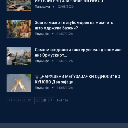
ИНТЕЛИГЕНЦИЈА • ЗНАЕ ЛИ НЕКОЈ…
Панорама
02/08/2026
Зошто мажот е љубоморен на момчето
што одржува базени?
Плусинфо
21/07/2026
Само македонски танкер успеал да помине
низ Ормускиот…
Плусинфо
21/07/2026
„НАРУШЕНИ МЕЃУЗАЈАЧКИ ОДНОСИ“ ВО
КУНОВО Два зајаци…
Плусинфо
24/05/2026
ПРЕТХОДНО
СЛЕДНО
1 of 169