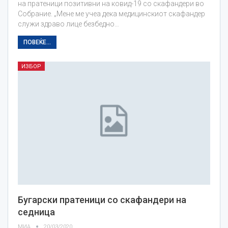
на пратеници позитивни на ковид-19 со скафандери во
Собрание. „Мене ме учеа дека медицинскиот скафандер
служи здраво лице безбедно…
ПОВЕЌЕ...
ИЗБОР
Бугарски пратеници со скафандери на
седница
МИА
20/03/2020