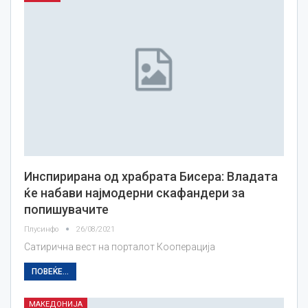
Инспирирана од храбрата Бисера: Владата
ќе набави најмодерни скафандери за
попишувачите
Плусинфо
26/08/2021
Сатирична вест на порталот Кооперација
ПОВЕЌЕ...
МАКЕДОНИЈА