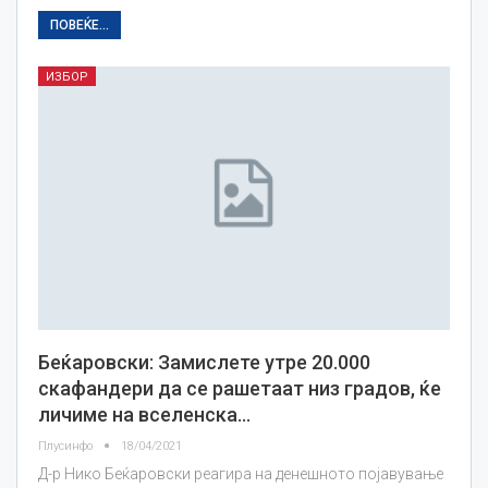
ПОВЕЌЕ...
ИЗБОР
Беќаровски: Замислете утре 20.000
скафандери да се рашетаат низ градов, ќе
личиме на вселенска…
Плусинфо
18/04/2021
Д-р Нико Беќаровски реагира на денешното појавување