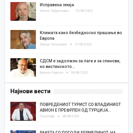
Исправена земја
Златко Теодосиевски
07/08/2026
Климата како безбедносно прашање во
Европа
Ивица Челиковиќ
07/08/2026
СДСМ е задолжен за лаги и за спинови,
но вистинското…
Бранко Героски
06/08/2026
Најнови вести
ПОВРЕДЕНИОТ ТУРИСТ СО ВЛАДИНИОТ
АВИОН Е ПРЕФРЛЕН ОД ТУРЦИЈА…
Плусинфо
08/08/2026
РАКЕТА ГО ПОГОДИ ХЕРМЕЛИНОТ, НА