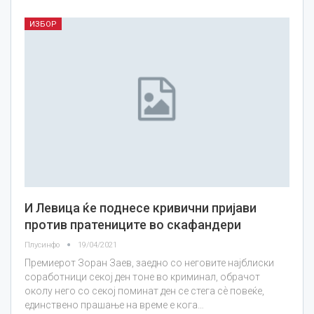
ИЗБОР
И Левица ќе поднесе кривични пријави
против пратениците во скафандери
Плусинфо
19/04/2021
Премиерот Зоран Заев, заедно со неговите најблиски
соработници секој ден тоне во криминал, обрачот
околу него со секој поминат ден се стега сѐ повеќе,
единствено прашање на време е кога…