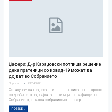
Џафери: Д-р Караџовски потпиша решение
дека пратеници со ковид-19 можат да
дојдат во Собранието
Плусинфо
23/04/2021
Останувам на тоа дека не е направен никаков прекршок
со доаѓањето на двајцата пратеници во скафандер во
Собранието, истакна собранискиот спикер.
ПОВЕЌЕ...