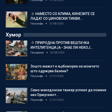
Плусинфо
07/08/2026
НАМЕСТО СО КЛИМА, КИНЕЗИТЕ СЕ
ЛАДАТ СО ЏИНОВСКИ ТИКВИ…
Плусинфо
07/08/2026
Хумор
ПРИРОДНА ПРОТИВ ВЕШТАЧКА
ИНТЕЛИГЕНЦИЈА • ЗНАЕ ЛИ НЕКОЈ…
Панорама
02/08/2026
Зошто мажот е љубоморен на момчето
што одржува базени?
Плусинфо
21/07/2026
Само македонски танкер успеал да помине
низ Ормускиот…
Плусинфо
21/07/2026