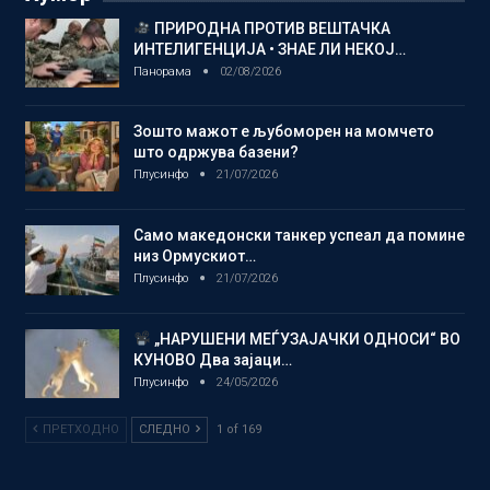
ПРИРОДНА ПРОТИВ ВЕШТАЧКА
ИНТЕЛИГЕНЦИЈА • ЗНАЕ ЛИ НЕКОЈ…
Панорама
02/08/2026
Зошто мажот е љубоморен на момчето
што одржува базени?
Плусинфо
21/07/2026
Само македонски танкер успеал да помине
низ Ормускиот…
Плусинфо
21/07/2026
„НАРУШЕНИ МЕЃУЗАЈАЧКИ ОДНОСИ“ ВО
КУНОВО Два зајаци…
Плусинфо
24/05/2026
ПРЕТХОДНО
СЛЕДНО
1 of 169