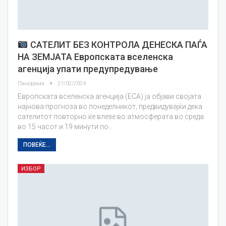
САТЕЛИТ БЕЗ КОНТРОЛА ДЕНЕСКА ПАЃА
НА ЗЕМЈАТА Европската вселенска
агенција упати предупредување
Панорама
21/02/2024
Европската вселенска агенција (ЕСА) ја објави својата
најнова прогноза во понеделникот, предвидувајќи дека
сателитот повторно ќе влезе во атмосферата во среда
во 15 часот и 19 минути по…
ПОВЕЌЕ...
ИЗБОР