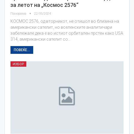
за летот на „Космос 2576“
Панорама
22/05/2024
КОСМОС 2576, од вторникот, не отишол во близина на
американски сателит, но вселенските аналитичари
забележале дека е во истиот орбитален прстен како USA
314, американски сателит со…
ПОВЕЌЕ...
ИЗБОР