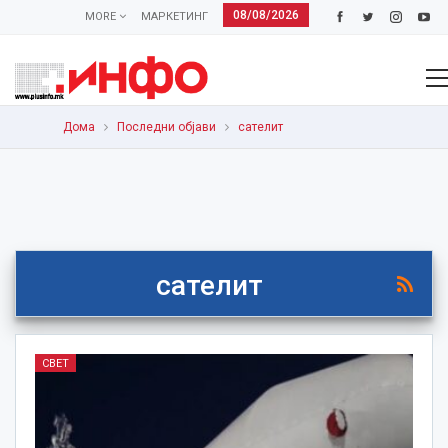
08/08/2026
MORE
МАРКЕТИНГ
Дома
Последни објави
сателит
сателит
СВЕТ