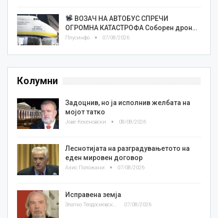
ВОЗАЧ НА АВТОБУС СПРЕЧИ
ОГРОМНА КАТАСТРОФА Соборен дрон…
Плусинфо
07/08/2026
Колумни
Задоцнив, но ја исполнив желбата на
мојот татко
Јове Кекеновски
08/08/2026
Леснотијата на разградувањетото на
еден мировен договор
Азис Положани
07/08/2026
Исправена земја
Златко Теодосиевски
07/08/2026