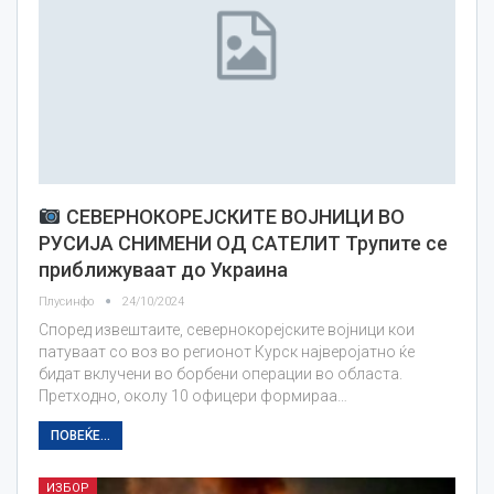
СЕВЕРНОКОРЕЈСКИТЕ ВОЈНИЦИ ВО
РУСИЈА СНИМЕНИ ОД САТЕЛИТ Трупите се
приближуваат до Украина
Плусинфо
24/10/2024
Според извештаите, севернокорејските војници кои
патуваат со воз во регионот Курск најверојатно ќе
бидат вклучени во борбени операции во областа.
Претходно, околу 10 офицери формираа…
ПОВЕЌЕ...
ИЗБОР