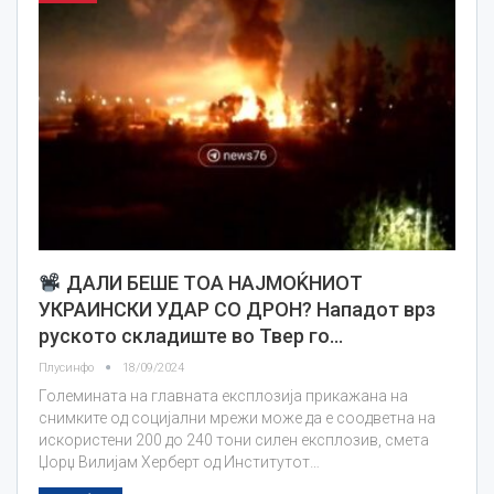
ДАЛИ БЕШЕ ТОА НАЈMOЌНИОТ
УКРАИНСКИ УДАР СО ДРОН? Нападот врз
руското складиште во Твер го…
Плусинфо
18/09/2024
Големината на главната експлозија прикажана на
снимките од социјални мрежи може да е соодветна на
искористени 200 до 240 тони силен експлозив, смета
Џорџ Вилијам Херберт од Институтот…