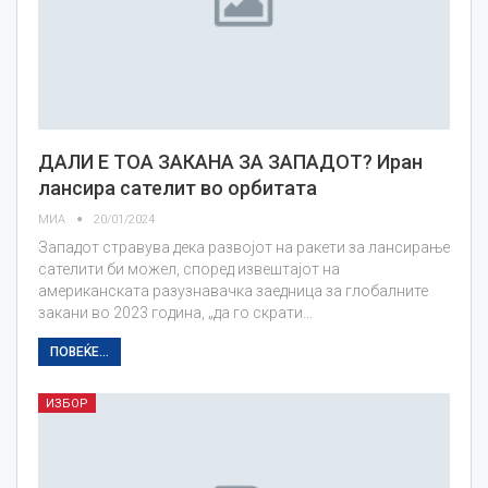
ДАЛИ Е ТОА ЗАКАНА ЗА ЗАПАДОТ? Иран
лансира сателит во орбитата
МИА
20/01/2024
Западот стравува дека развојот на ракети за лансирање
сателити би можел, според извештајот на
американската разузнавачка заедница за глобалните
закани во 2023 година, „да го скрати…
ПОВЕЌЕ...
ИЗБОР