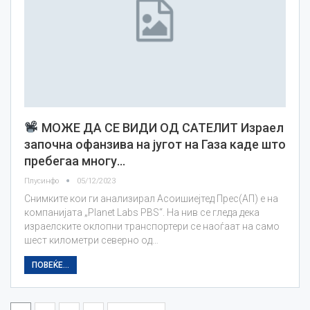
МОЖЕ ДА СЕ ВИДИ ОД САТЕЛИТ Израел
започна офанзива на југот на Газа каде што
пребегаа многу…
Плусинфо
05/12/2023
Снимките кои ги анализирал Асоишиејтед Прес(АП) е на
компанијата „Planet Labs PBS“. На нив се гледа дека
израелските оклопни транспортери се наоѓаат на само
шест километри северно од…
ПОВЕЌЕ...