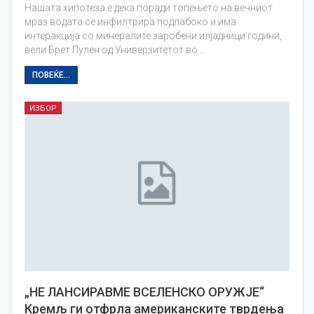
Нашата хипотеза е дека поради топењето на вечниот
мраз водата се инфилтрира подлабоко и има
интеракција со минералите заробени илјадници години,
вели Брет Пулен од Универзитетот во…
ПОВЕЌЕ...
ИЗБОР
„НЕ ЛАНСИРАВМЕ ВСЕЛЕНСКО ОРУЖЈЕ“
Кремљ ги отфрла американските тврдења