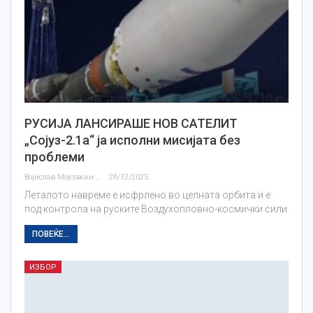
РУСИЈА ЛАНСИРАШЕ НОВ САТЕЛИТ
„Сојуз-2.1а“ ја исполни мисијата без
проблеми
Војислав Мојсовски
26/12/2025
Леталото навреме е исфрлено во целната орбита и е
под контрола на руските Воздухопловно-космички сили
ПОВЕЌЕ...
ИЗБОР