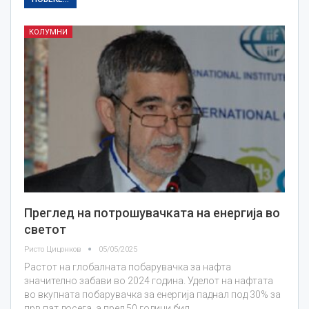
КОЛУМНИ
Преглед на потрошувачката на енергија во
светот
Ристо Цицонков
05/05/2025
Растот на глобалната побарувачка за нафта
значително забави во 2024 година. Уделот на нафтата
во вкупната побарувачка за енергија паднал под 30% за
прв пат досега, а пред 50 години бил…