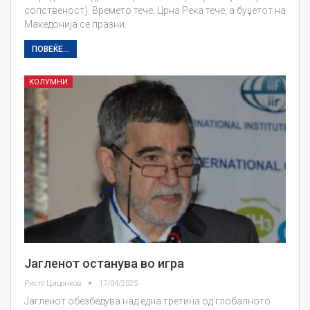
сопственост). Времето тече, Црна Река тече, а буџетот на
Македонија се празни.
ПОВЕЌЕ...
КОЛУМНИ
Јагленот останува во игра
Ристо Цицонков
17/04/2025
Јагленот обезбедува над една третина од глобалното