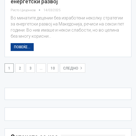
енергетски развој
Ристо Цицонков
14/03/2025
Во минатите децении беа изработени неколку стратегии
за енергетски развој на Македонија, речиси на секои пет
години. Во нив имаше и некои слабости, но во целина
беа многу корисни…
ПОВЕЌЕ...
1
2
3
…
10
СЛЕДНО