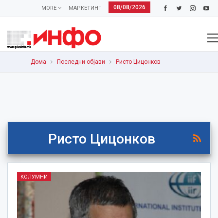
08/08/2026
MORE
МАРКЕТИНГ
Дома
Последни објави
Ристо Цицонков
Ристо Цицонков
КОЛУМНИ