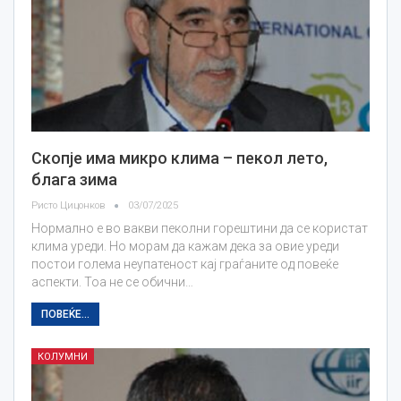
Скопје има микро клима – пекол лето,
блага зима
Ристо Цицонков
03/07/2025
Нормално е во вакви пеколни горештини да се користат
клима уреди. Но морам да кажам дека за овие уреди
постои голема неупатеност кај граѓаните од повеќе
аспекти. Тоа не се обични…
ПОВЕЌЕ...
КОЛУМНИ