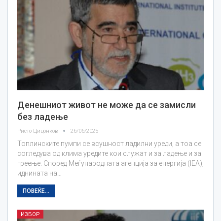
Денешниот живот не може да се замисли
без ладење
Ристо Цицонков
26/06/2025
Топлинските пумпи се всушност ладилни уреди, а тоа се
согледува од клима уредите кои служат и за ладење и за
греење. Според Меѓународната агенција за енергија (IEA),
иднината на…
ПОВЕЌЕ...
ИЗБОР