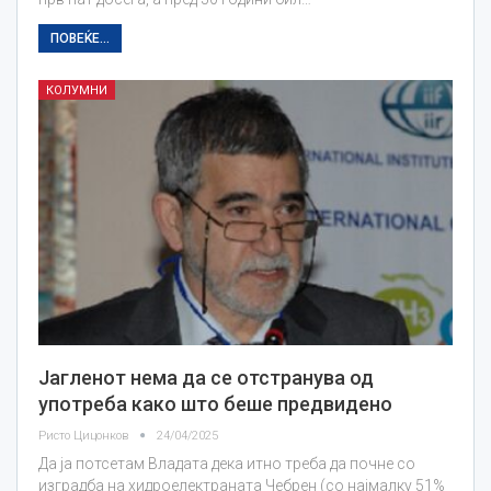
ПОВЕЌЕ...
КОЛУМНИ
Јагленот нема да се отстранува од
употреба како што беше предвидено
Ристо Цицонков
24/04/2025
Да ја потсетам Владата дека итно треба да почне со
изградба на хидроелектраната Чебрен (со најмалку 51%