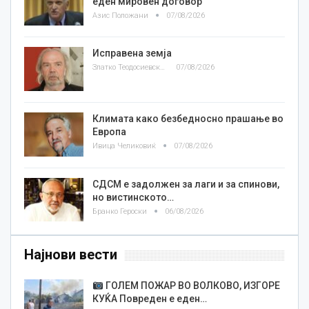
еден мировен договор
Азис Положани
07/08/2026
Исправена земја
Златко Теодосиевски
07/08/2026
Климата како безбедносно прашање во
Европа
Ивица Челиковиќ
07/08/2026
СДСМ е задолжен за лаги и за спинови,
но вистинското…
Бранко Героски
06/08/2026
Најнови вести
ГОЛЕМ ПОЖАР ВО ВОЛКОВО, ИЗГОРЕ
КУЌА Повреден е еден…