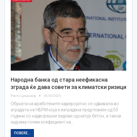
Народна банка од стара неефикасна
зграда ќе дава совети за климатски ризици
Ристо Цицонков
29/05/2025
Обуката на вработените најверојатно се одвивала во
зградата на НБРМ која е изградена пред повеќе од 50
години со надворешни ѕидови од натур-бетон, а таков
ѕид има голем коефициент на…
ПОВЕЌЕ...