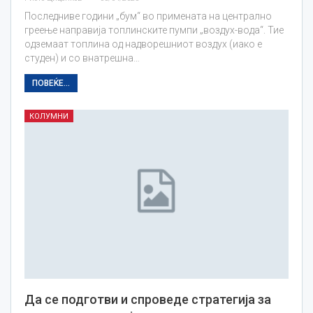
Последниве години „бум“ во примената на централно
греење направија топлинските пумпи „воздух-вода“. Тие
одземаат топлина од надворешниот воздух (иако е
студен) и со внатрешна…
ПОВЕЌЕ...
КОЛУМНИ
Да се подготви и спроведе стратегија за