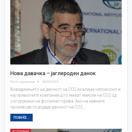
Нова давачка – јаглероден данок
Ристо Цицонков
06/06/2025
Воведувањето на данокот на СО2 ќе влијае неповолно и
кај приватните компании што имаат емисии на СО2 од
согорување на фосилни горива. Ако на нивните
производи се додаде данокот на СО2,…
ПОВЕЌЕ...
КОЛУМНИ