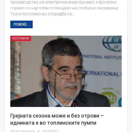
производство на електрична енергија иако е фосилно
гориво со најголем потенцијал на глобално загревање.
Тоа е поголемо во споредба со…
ПОВЕЌЕ...
КОЛУМНИ
Грејната сезона може и без отрови –
иднината е во топлинските пумпи
Ристо Цицонков
03/04/2025