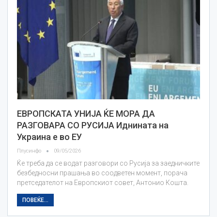
ЕВРОПСКАТА УНИЈА ЌЕ МОРА ДА
РАЗГОВАРА СО РУСИЈА Иднината на
Украина е во ЕУ
Плусинфо
09/05/2026
Ќе треба да се водат разговори со Русија за заедничките
безбедносни прашања во соодветен момент, порача
претседателот на Европскиот совет, Антонио Кошта.
ПОВЕЌЕ...