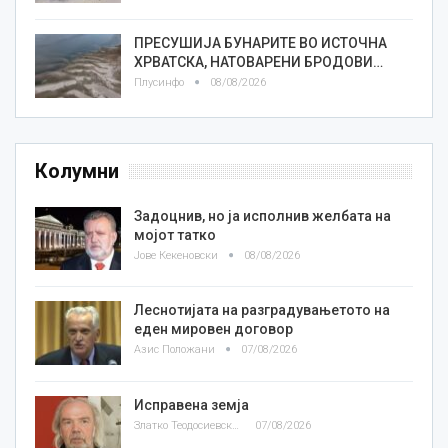
ПРЕСУШИЈА БУНАРИТЕ ВО ИСТОЧНА
ХРВАТСКА, НАТОВАРЕНИ БРОДОВИ…
Плусинфо
08/08/2026
Колумни
Задоцнив, но ја исполнив желбата на
мојот татко
Јове Кекеновски
08/08/2026
Леснотијата на разградувањетото на
еден мировен договор
Азис Положани
07/08/2026
Исправена земја
Златко Теодосиевски
07/08/2026