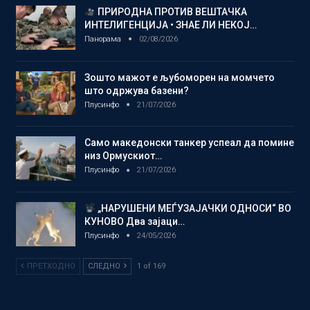
ПРИРОДНА ПРОТИВ ВЕШТАЧКА
ИНТЕЛИГЕНЦИЈА • ЗНАЕ ЛИ НЕКОЈ…
Панорама
02/08/2026
Зошто мажот е љубоморен на момчето
што одржува базени?
Плусинфо
21/07/2026
Само македонски танкер успеал да помине
низ Ормускиот…
Плусинфо
21/07/2026
„НАРУШЕНИ МЕЃУЗАЈАЧКИ ОДНОСИ“ ВО
КУНОВО Два зајаци…
Плусинфо
24/05/2026
ПРЕТХОДНО
СЛЕДНО
1 of 169