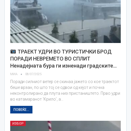
ТРАЕКТ УДРИ ВО ТУРИСТИЧКИ БРОД
ПОРАДИ НЕВРЕМЕТО ВО СПЛИТ
Ненадејната бура ги изненади градските…
МИА
08/07/2025
Поради силниот ветер се скинаа јажето со кое траектот
беше врзан, по што тој се одвои од кејот и почна
неконтролирано да плута низ пристаништето. Прво удри
во катамаранот ‘Крило’, а…
ПОВЕЌЕ...
ИЗБОР