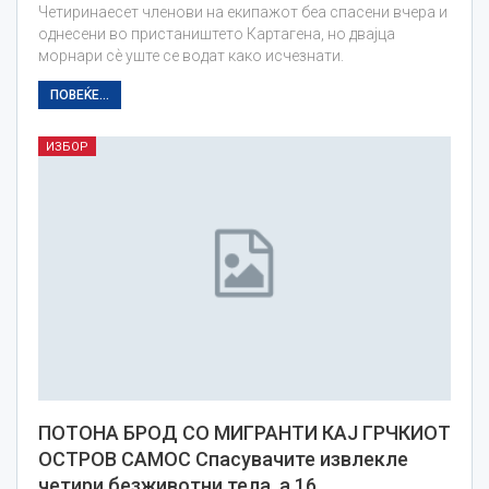
Четиринаесет членови на екипажот беа спасени вчера и
однесени во пристаништето Картагена, но двајца
морнари сѐ уште се водат како исчезнати.
ПОВЕЌЕ...
ИЗБОР
ПОТОНА БРОД СО МИГРАНТИ КАЈ ГРЧКИОТ
ОСТРОВ САМОС Спасувачите извлекле
четири безживотни тела, а 16…