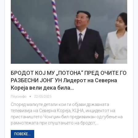
БРОДОТ КОЈ МУ „ПОТОНА“ ПРЕД ОЧИТЕ ГО
РАЗБЕСНИ ЈОНГ УН Лидерот на Северна
Кореја вели дека била…
Плусинфо
22/05/2025
Според малкуте детали кои ги објави државната
телевизија на Северна Кореја, КЦНА, инцидентот на
пристаништето Чонгџин бил предизвикан од губење на
рамнотежата при спуштањето на бродот,…
ПОВЕЌЕ...