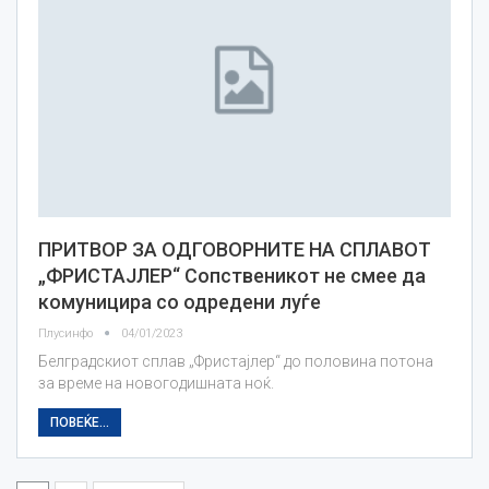
ПРИТВОР ЗА ОДГОВОРНИТЕ НА СПЛАВОТ
„ФРИСТАЈЛЕР“ Сопственикот не смее да
комуницира со одредени луѓе
Плусинфо
04/01/2023
Белградскиот сплав „Фристајлер“ до половина потона
за време на новогодишната ноќ.
ПОВЕЌЕ...