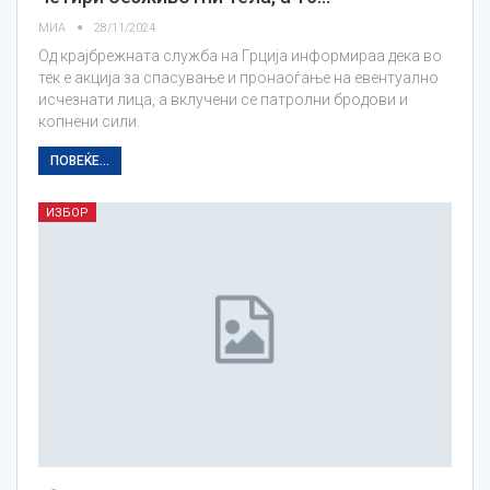
МИА
28/11/2024
Од крајбрежната служба на Грција информираа дека во
тек е акција за спасување и пронаоѓање на евентуално
исчезнати лица, а вклучени се патролни бродови и
копнени сили.
ПОВЕЌЕ...
ИЗБОР