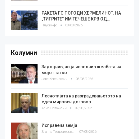
РАКЕТА ГО ПОГОДИ ХЕРМЕЛИНОТ, НА
„ТИГРИТЕ“ ИМ ТЕЧЕШЕ КРВ ОД…
Плусинфо
08/08/2026
Колумни
Задоцнив, но ја исполнив желбата на
мојот татко
Јове Кекеновски
08/08/2026
Леснотијата на разградувањетото на
еден мировен договор
Азис Положани
07/08/2026
Исправена земја
Златко Теодосиевски
07/08/2026