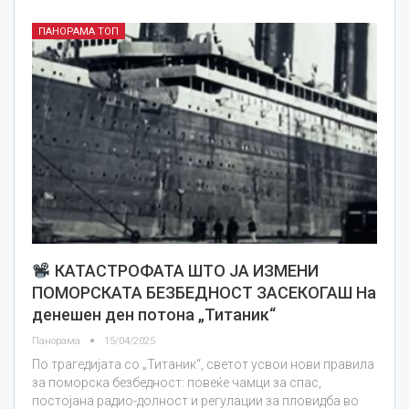
ПАНОРАМА ТОП
КАТАСТРОФАТА ШТО ЈА ИЗМЕНИ
ПОМОРСКАТА БЕЗБЕДНОСТ ЗАСЕКОГАШ На
денешен ден потона „Титаник“
Панорама
15/04/2025
По трагедијата со „Титаник“, светот усвои нови правила
за поморска безбедност: повеќе чамци за спас,
постојана радио-долност и регулации за пловидба во