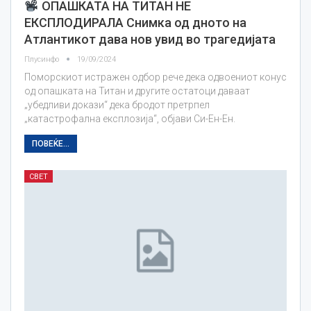
ОПАШКАТА НА ТИТАН НЕ
ЕКСПЛОДИРАЛА Снимка од дното на
Атлантикот дава нов увид во трагедијата
Плусинфо
19/09/2024
Поморскиот истражен одбор рече дека одвоениот конус
од опашката на Титан и другите остатоци даваат
„убедливи докази“ дека бродот претрпел
„катастрофална експлозија“, објави Си-Ен-Ен.
ПОВЕЌЕ...
СВЕТ