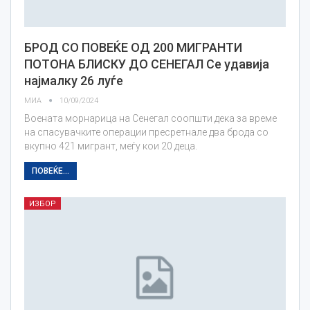
БРОД СО ПОВЕЌЕ ОД 200 МИГРАНТИ
ПОТОНА БЛИСКУ ДО СЕНЕГАЛ Се удавија
најмалку 26 луѓе
МИА
10/09/2024
Воената морнарица на Сенегал соопшти дека за време
на спасувачките операции пресретнале два брода со
вкупно 421 мигрант, меѓу кои 20 деца.
ПОВЕЌЕ...
ИЗБОР