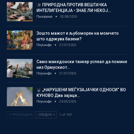
ПРИРОДНА ПРОТИВ ВЕШТАЧКА
ИНТЕЛИГЕНЦИЈА • ЗНАЕ ЛИ НЕКОЈ…
Панорама
02/08/2026
Зошто мажот е љубоморен на момчето
што одржува базени?
Плусинфо
21/07/2026
Само македонски танкер успеал да помине
низ Ормускиот…
Плусинфо
21/07/2026
„НАРУШЕНИ МЕЃУЗАЈАЧКИ ОДНОСИ“ ВО
КУНОВО Два зајаци…
Плусинфо
24/05/2026
ПРЕТХОДНО
СЛЕДНО
1 of 169