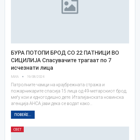
БУРА ПОТОПИ БРОД СО 22 ПАТНИЦИ ВО
СИЦИЛИЈА Спасувачите трагаат по 7
исчезнати лица
МИА
19/08/2024
Патролните чамци на крајбрежната стража и
пожарникарите спасија 15 лица од 49-метарскиот брод,
меѓу кои и едногодишно дете. Италијанската новинска
агенција АНСА јави дека се водат како…
ПОВЕЌЕ...
СВЕТ