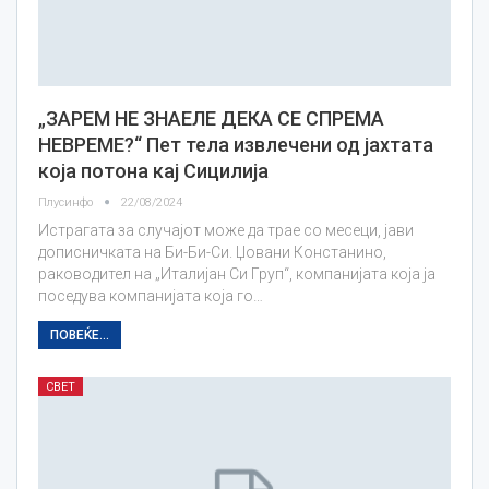
„ЗАРЕМ НЕ ЗНАЕЛЕ ДЕКА СЕ СПРЕМА
НЕВРЕМЕ?“ Пет тела извлечени од јахтата
која потона кај Сицилија
Плусинфо
22/08/2024
Истрагата за случајот може да трае со месеци, јави
дописничката на Би-Би-Си. Џовани Констанино,
раководител на „Италијан Си Груп“, компанијата која ја
поседува компанијата која го…
ПОВЕЌЕ...
СВЕТ