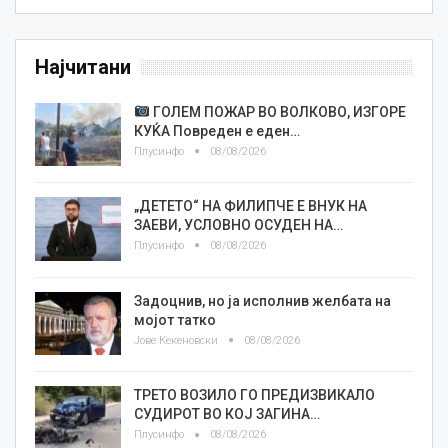
Најчитани
ГОЛЕМ ПОЖАР ВО ВОЛКОВО, ИЗГОРЕ
КУЌА Повреден е еден…
Плусинфо
08/08/2026
„ДЕТЕТО“ НА ФИЛИПЧЕ Е ВНУК НА
ЗАЕВИ, УСЛОВНО ОСУДЕН НА…
Плусинфо
08/08/2026
Задоцнив, но ја исполнив желбата на
мојот татко
Јове Кекеновски
08/08/2026
ТРЕТО ВОЗИЛО ГО ПРЕДИЗВИКАЛО
СУДИРОТ ВО КОЈ ЗАГИНА…
Плусинфо
08/08/2026