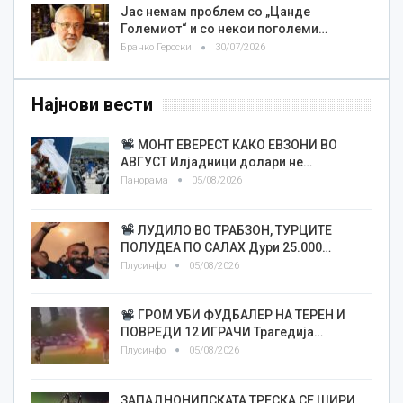
Јас немам проблем со „Цанде
Големиот“ и со некои поголеми…
Бранко Героски
30/07/2026
Најнови вести
МОНТ ЕВЕРЕСТ КАКО ЕВЗОНИ ВО
АВГУСТ Илјадници долари не…
Панорама
05/08/2026
ЛУДИЛО ВО ТРАБЗОН, ТУРЦИТЕ
ПОЛУДЕА ПО САЛАХ Дури 25.000…
Плусинфо
05/08/2026
ГРОМ УБИ ФУДБАЛЕР НА ТЕРЕН И
ПОВРЕДИ 12 ИГРАЧИ Трагедија…
Плусинфо
05/08/2026
ЗАПАДНОНИЛСКАТА ТРЕСКА СЕ ШИРИ