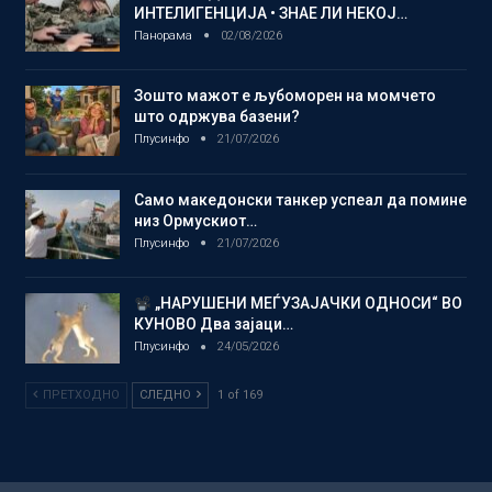
ИНТЕЛИГЕНЦИЈА • ЗНАЕ ЛИ НЕКОЈ…
Панорама
02/08/2026
Зошто мажот е љубоморен на момчето
што одржува базени?
Плусинфо
21/07/2026
Само македонски танкер успеал да помине
низ Ормускиот…
Плусинфо
21/07/2026
„НАРУШЕНИ МЕЃУЗАЈАЧКИ ОДНОСИ“ ВО
КУНОВО Два зајаци…
Плусинфо
24/05/2026
ПРЕТХОДНО
СЛЕДНО
1 of 169