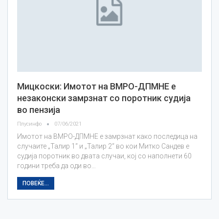
Мицкоски: Имотот на ВМРО-ДПМНЕ е
незаконски замрзнат со поротник судија
во пензија
Плусинфо
07/06/2021
Имотот на ВМРО-ДПМНЕ е замрзнат како последица на
случаите „Талир 1“ и „Талир 2“ во кои Митко Сандев е
судија поротник во двата случаи, кој со наполнети 60
години треба да оди во…
ПОВЕЌЕ...