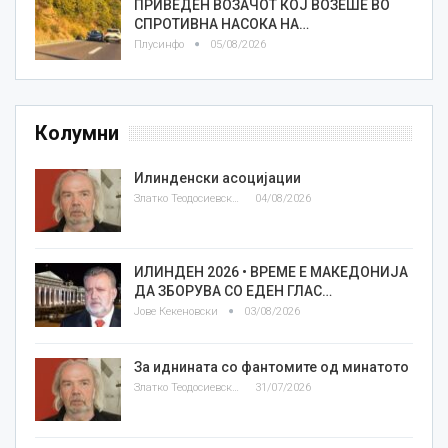
ПРИВЕДЕН ВОЗАЧОТ КОЈ ВОЗЕШЕ ВО
СПРОТИВНА НАСОКА НА…
Плусинфо
05/08/2026
Колумни
Илинденски асоцијации
Златко Теодосиевски
04/08/2026
ИЛИНДЕН 2026 • ВРЕМЕ Е МАКЕДОНИЈА
ДА ЗБОРУВА СО ЕДЕН ГЛАС…
Јове Кекеновски
03/08/2026
За иднината со фантомите од минатото
Златко Теодосиевски
31/07/2026