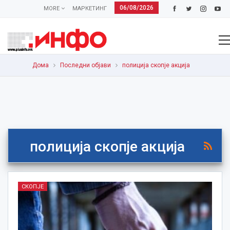
06/08/2026
MORE
МАРКЕТИНГ
Дома
Последни објави
полиција скопје акција
полиција скопје акција
СКОПЈЕ