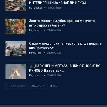
ИНТЕЛИГЕНЦИЈА • ЗНАЕ ЛИ НЕКОЈ…
Панорама
02/08/2026
Зошто мажот е љубоморен на момчето
што одржува базени?
Плусинфо
21/07/2026
Само македонски танкер успеал да помине
низ Ормускиот…
Плусинфо
21/07/2026
„НАРУШЕНИ МЕЃУЗАЈАЧКИ ОДНОСИ“ ВО
КУНОВО Два зајаци…
Плусинфо
24/05/2026
ПРЕТХОДНО
СЛЕДНО
1 of 169