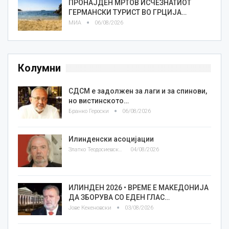
ПРОНАЈДЕН МРТОВ ИСЧЕЗНАТИОТ
ГЕРМАНСКИ ТУРИСТ ВО ГРЦИЈА…
МИА
06/08/2026
Колумни
СДСМ е задолжен за лаги и за спинови,
но вистинското…
Бранко Героски
06/08/2026
Илинденски асоцијации
Златко Теодосиевски
04/08/2026
ИЛИНДЕН 2026 • ВРЕМЕ Е МАКЕДОНИЈА
ДА ЗБОРУВА СО ЕДЕН ГЛАС…
Јове Кекеновски
03/08/2026