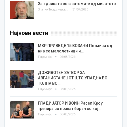
За иднината со фантомите од минатото
Златко Теодосиевски
31/07/2026
Најнови вести
МВР ПРИВЕДЕ 15 ВОЗАЧИ Петмина од
нив се малолетници и…
Плусинфо
06/08/2026
ДОЖИВОТЕН ЗАТВОР ЗА
АВГАНИСТАНЕЦОТ ШТО УПАДНА ВО
ТОЛПА ВО…
Плусинфо
06/08/2026
ГЛАДИЈАТОР И ВОИН Расел Кроу
тренира со познат борач со кој…
Плусинфо
06/08/2026