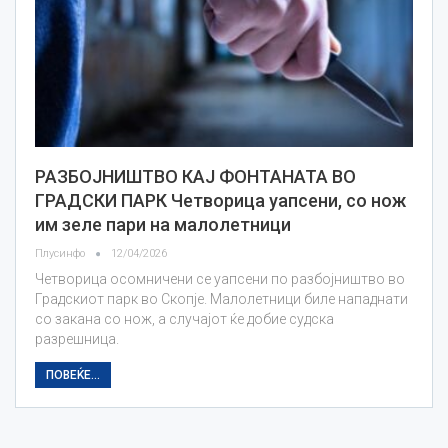
РАЗБОЈНИШТВО КАЈ ФОНТАНАТА ВО
ГРАДСКИ ПАРК Четворица уапсени, со нож
им зеле пари на малолетници
Плусинфо
12/04/2026
Четворица осомничени се уапсени по разбојништво во
Градскиот парк во Скопје. Малолетници биле нападнати
со закана со нож, а случајот ќе добие судска
разрешница.
ПОВЕЌЕ...