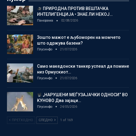
ПРИРОДНА ПРОТИВ ВЕШТАЧКА
ИНТЕЛИГЕНЦИЈА • ЗНАЕ ЛИ НЕКОЈ…
Панорама
02/08/2026
Зошто мажот е љубоморен на момчето
што одржува базени?
Плусинфо
21/07/2026
Само македонски танкер успеал да помине
низ Ормускиот…
Плусинфо
21/07/2026
„НАРУШЕНИ МЕЃУЗАЈАЧКИ ОДНОСИ“ ВО
КУНОВО Два зајаци…
Плусинфо
24/05/2026
ПРЕТХОДНО
СЛЕДНО
1 of 169