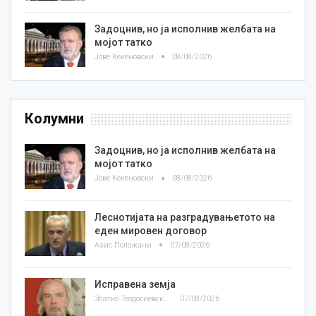
Задоцнив, но ја исполнив желбата на
мојот татко
Јове Кекеновски
08/08/2026
Колумни
Задоцнив, но ја исполнив желбата на
мојот татко
Јове Кекеновски
08/08/2026
Леснотијата на разградувањетото на
еден мировен договор
Азис Положани
07/08/2026
Исправена земја
Златко Теодосиевски
07/08/2026