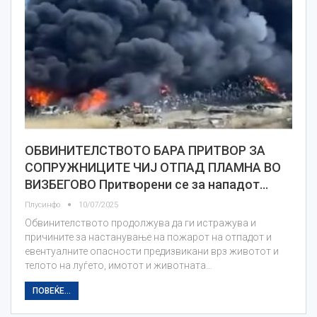
ОБВИНИТЕЛСТВОТО БАРА ПРИТВОР ЗА
СОПРУЖНИЦИТЕ ЧИЈ ОТПАД ПЛАМНА ВО
ВИЗБЕГОВО Притворени се за нападот…
Плусинфо
10/07/2025
Обвинителството продолжува да ги истражува и
причините за настанување на пожарот на отпадот и
евентуалните опасности предизвикани врз животот и
телото на луѓето, имотот и животната…
ПОВЕЌЕ...