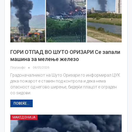
ГОРИ ОТПАД ВО ШУТО ОРИЗАРИ Се запали
машина за мелење железо
Плусинфо
04/05/2026
Градоначалникот на Шуто Оризари го информирал ЦУК
дека пожарот е ставен под контрола и дека нема
опасност од негово ширење, бидејќи плацот е ограден
со ѕидови.
ПОВЕЌЕ...
МАКЕДОНИЈА