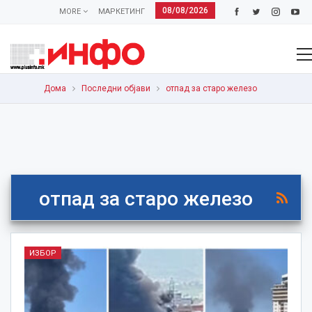
08/08/2026
MORE
МАРКЕТИНГ
Дома
Последни објави
отпад за старо железо
отпад за старо железо
ИЗБОР