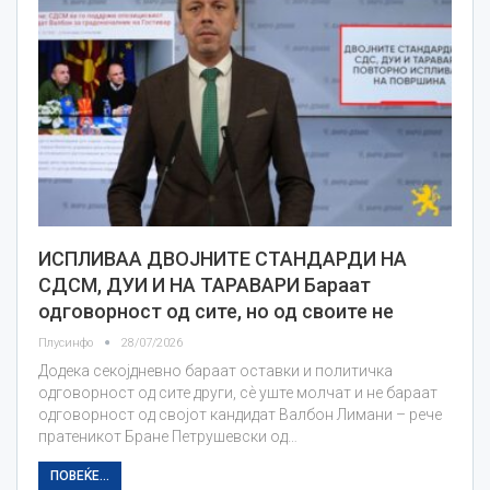
ИСПЛИВАА ДВОЈНИТЕ СТАНДАРДИ НА
СДСМ, ДУИ И НА ТАРАВАРИ Бараат
одговорност од сите, но од своите не
Плусинфо
28/07/2026
Додека секојдневно бараат оставки и политичка
одговорност од сите други, сѐ уште молчат и не бараат
одговорност од својот кандидат Валбон Лимани – рече
пратеникот Бране Петрушевски од…
ПОВЕЌЕ...