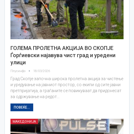
ГОЛЕМА ПРОЛЕТНА АКЦИЈА ВО СКОПЈЕ
Ѓорѓиевски најавува чист град и уредени
улици
Плусинфо
18/03/2026
Град Скопје започна широка пролетна акција за чистење
и уредување на јавниот простор, со екипи од сите јавни
претпријатија, а граѓаните се повикуваат да придонесат
за одржување на редот…
ПОВЕЌЕ...
МАКЕДОНИЈА