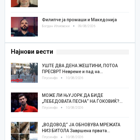
Филипче ја промаши и Македонија
Богдан Илиевски
09/08/2026
Најнови вести
УШТЕ ДВА ДЕНА ЖЕШТИНИ, ПОТОА
ПРЕСВРТ Невреме и пад на…
Плусинфо
10/08/2026
МОЖЕ ЛИ ЊУЈОРК ДА БИДЕ
„ЛЕБЕДОВАТА ПЕСНА“ НА ЃОКОВИЌ?…
Плусинфо
10/08/2026
„ВОДОВОД“ ЈА ОБНОВУВА МРЕЖАТА
НИЗ БИТОЛА Завршена првата…
Плусинфо
10/08/2026