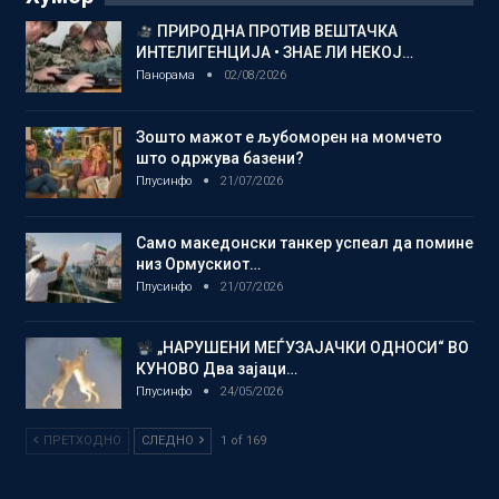
ПРИРОДНА ПРОТИВ ВЕШТАЧКА
ИНТЕЛИГЕНЦИЈА • ЗНАЕ ЛИ НЕКОЈ…
Панорама
02/08/2026
Зошто мажот е љубоморен на момчето
што одржува базени?
Плусинфо
21/07/2026
Само македонски танкер успеал да помине
низ Ормускиот…
Плусинфо
21/07/2026
„НАРУШЕНИ МЕЃУЗАЈАЧКИ ОДНОСИ“ ВО
КУНОВО Два зајаци…
Плусинфо
24/05/2026
ПРЕТХОДНО
СЛЕДНО
1 of 169