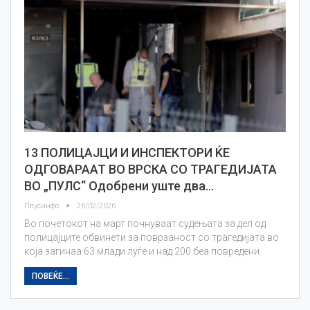
13 ПОЛИЦАЈЦИ И ИНСПЕКТОРИ ЌЕ
ОДГОВАРААТ ВО ВРСКА СО ТРАГЕДИЈАТА
ВО „ПУЛС“ Одобрени уште два…
Плусинфо
26/02/2026
Во почетокот на март почнуваат судењата за дел од
полицајците обвинети за поврзаност со трагедијата во
која загинаа 63 млади луѓе и над 200 беа повредени.
ПОВЕЌЕ...