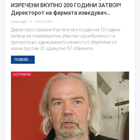
ИЗРЕЧЕНИ ВКУПНО 200 ГОДИНИ ЗАТВОР!
Директорот на фирмата изведувач…
Плусинфо
16/07/2026
Директорот Џовани Кастелучи е осуден на 12 години
затвор за повеќекратно убиство од небрежност и
пропусти во одржувањето на мостот. Изречени се
казни против 32 од вкупно 57 обвинети.
ПОВЕЌЕ...
КОЛУМНИ