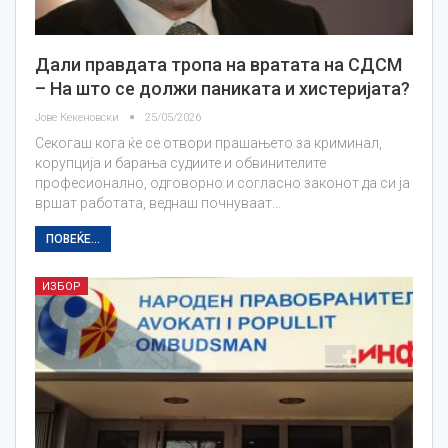
Дали правдата тропа на вратата на СДСМ
– На што се должи паниката и хистеријата?
Јове Кекеновски
25/05/2026
Секогаш кога ќе се отвори прашањето за криминал,
корупција и барања судиите и обвинителите
професионално, одговорно и согласно законот да си ја
вршат работата, веднаш почнуваат…
ПОВЕЌЕ...
ИЗБОР