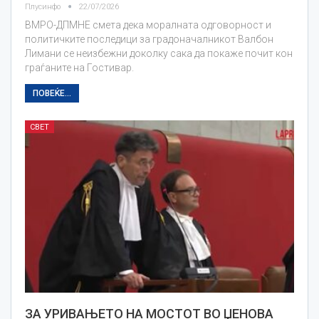
Плусинфо
22/07/2026
ВМРО-ДПМНЕ смета дека моралната одговорност и
политичките последици за градоначалникот Валбон
Лимани се неизбежни доколку сака да покаже почит кон
граѓаните на Гостивар.
ПОВЕЌЕ...
СВЕТ
ЗА УРИВАЊЕТО НА МОСТОТ ВО ЏЕНОВА