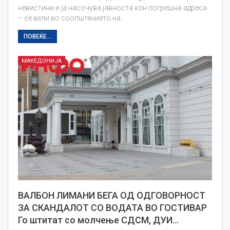
невистини и ја насочува јавноста кон погрешна адреса
– се вели во соопштението на…
ПОВЕЌЕ...
МАКЕДОНИЈА
ВАЛБОН ЛИМАНИ БЕГА ОД ОДГОВОРНОСТ
ЗА СКАНДАЛОТ СО ВОДАТА ВО ГОСТИВАР
Го штитат со молчење СДСМ, ДУИ…