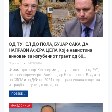
ОД ТУНЕЛ ДО ПОЛА, БУЈАР САКА ДА
НАПРАВИ АФЕРА ЦЕЛА Кој е навистина
виновен за изгубениот грант од 60…
Плусинфо
04/08/2026
„Имаме договор. Ќе градиме цел тунел со грант од ЕУ“,
вели вицепремиерот Александар Николовски. Владата
на СДСМ и на ДУИ во 2024 година распишала тендер за
изградба на тунел до пола, на…
ПОВЕЌЕ...
МАКЕДОНИЈА