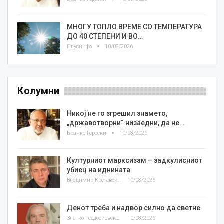
МНОГУ ТОПЛО ВРЕМЕ СО ТЕМПЕРАТУРА
ДО 40 СТЕПЕНИ И ВО…
Плусинфо
10/08/2026
Колумни
Никој не го згрешил знамето,
„државотворни“ низаедни, да не…
Бранко Героски
10/08/2026
Културниот марксизам – задкулисниот
убиец на иднината
Владимир Крстевски
10/08/2026
Денот треба и надвор силно да светне
Златко Теодосиевски
10/08/2026