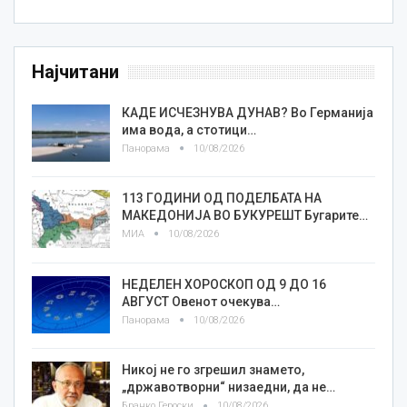
Најчитани
КАДЕ ИСЧЕЗНУВА ДУНАВ? Во Германија
има вода, а стотици…
Панорама
10/08/2026
113 ГОДИНИ ОД ПОДЕЛБАТА НА
МАКЕДОНИЈА ВО БУКУРЕШТ Бугарите…
МИА
10/08/2026
НЕДЕЛЕН ХОРОСКОП ОД 9 ДО 16
АВГУСТ Овенот очекува…
Панорама
10/08/2026
Никој не го згрешил знамето,
„државотворни“ низаедни, да не…
Бранко Героски
10/08/2026