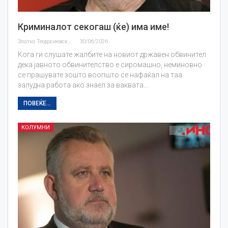
Криминалот секогаш (ќе) има име!
Златко Теодосиевски
30/06/2026
Кога ги слушате жалбите на новиот државен обвинител
дека јавното обвинителство е сиромашно, неминовно
се прашувате зошто воопшто се нафаќал на таа
залудна работа ако знаел за ваквата…
ПОВЕЌЕ...
КОЛУМНИ