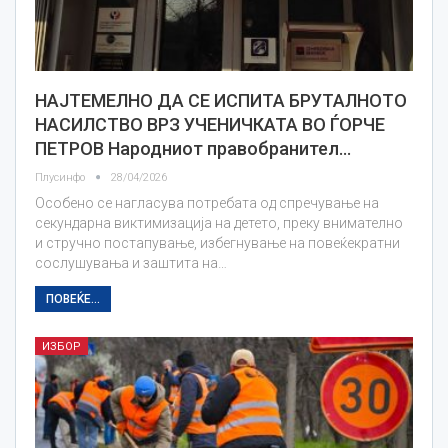
НАЈТЕМЕЛНО ДА СЕ ИСПИТА БРУТАЛНОТО
НАСИЛСТВО ВРЗ УЧЕНИЧКАТА ВО ЃОРЧЕ
ПЕТРОВ Народниот правобранител…
Плусинфо
28/04/2026
Особено се нагласува потребата од спречување на
секундарна виктимизација на детето, преку внимателно
и стручно постапување, избегнување на повеќекратни
сослушувања и заштита на…
ПОВЕЌЕ...
ИЗБОР