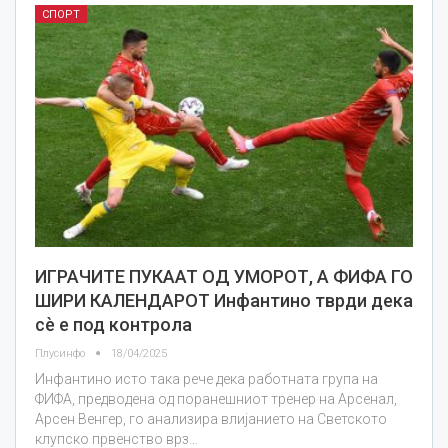
СПОРТ
ИГРАЧИТЕ ПУКААТ ОД УМОРОТ, А ФИФА ГО
ШИРИ КАЛЕНДАРОТ Инфантино тврди дека
сè е под контрола
Плусинфо
18/04/2025
Инфантино исто така рече дека работната група на
ФИФА, предводена од поранешниот тренер на Арсенал,
Арсен Венгер, го анализира влијанието на Светското
клупско првенство врз…