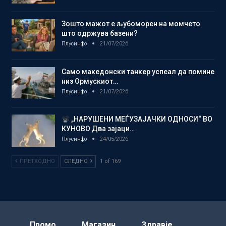
Зошто мажот е љубоморен на момчето
што одржува базени?
Плусинфо
21/07/2026
Само македонски танкер успеал да помине
низ Ормускиот…
Плусинфо
21/07/2026
„НАРУШЕНИ МЕЃУЗАЈАЧКИ ОДНОСИ“ ВО
КУНОВО Два зајаци…
Плусинфо
24/05/2026
ПРЕТХОДНО
СЛЕДНО
1 of 169
Промо
Магазин
Здравје