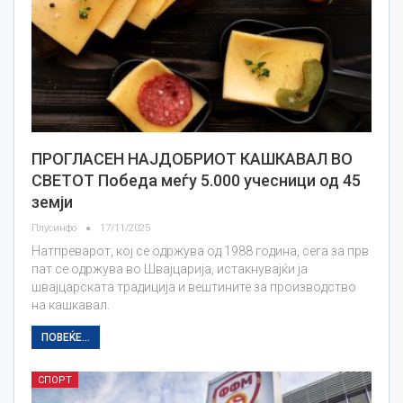
ПРОГЛАСЕН НАЈДОБРИОТ КАШКАВАЛ ВО
СВЕТОТ Победа меѓу 5.000 учесници од 45
земји
Плусинфо
17/11/2025
Натпреварот, кој се одржува од 1988 година, сега за прв
пат се одржува во Швајцарија, истакнувајќи ја
швајцарската традиција и вештините за производство
на кашкавал.
ПОВЕЌЕ...
СПОРТ