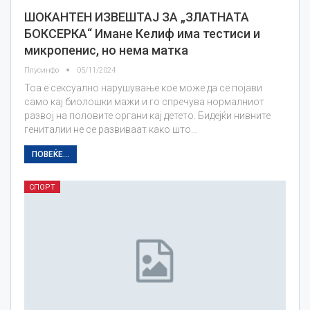
ШОКАНТЕН ИЗВЕШТАЈ ЗА „ЗЛАТНАТА
БОКСЕРКА“ Имане Келиф има тестиси и
микропенис, но нема матка
Плусинфо
05/11/2024
Тоа е сексуално нарушување кое може да се појави
само кај биолошки мажи и го спречува нормалниот
развој на половите органи кај детето. Бидејќи нивните
гениталии не се развиваат како што…
ПОВЕЌЕ...
СПОРТ