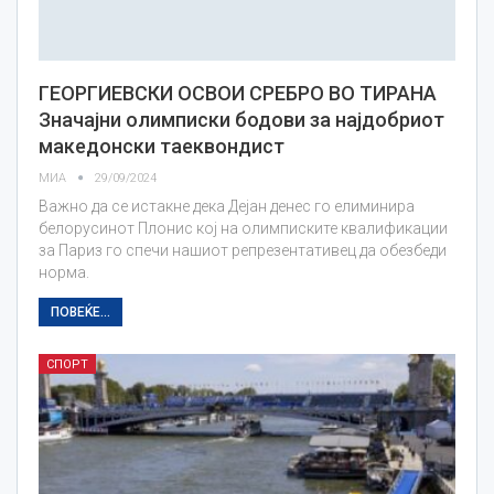
ГЕОРГИЕВСКИ ОСВОИ СРЕБРО ВО ТИРАНА
Значајни олимписки бодови за најдобриот
македонски таеквондист
МИА
29/09/2024
Важно да се истакне дека Дејан денес го елиминира
белорусинот Плонис кој на олимписките квалификации
за Париз го спечи нашиот репрезентативец да обезбеди
норма.
ПОВЕЌЕ...
СПОРТ