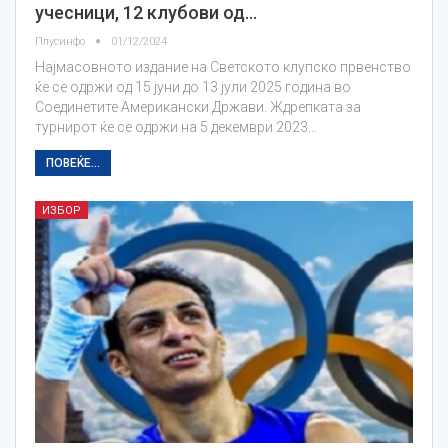
учесници, 12 клубови од…
Плусинфо
01/12/2024
Најмасовното издание на Светското клупско првенство
ќе се одржи од 15 јуни до 13 јули 2025 година во
Соединетите Американски Држави. Ждрепката за
турнирот ќе се одржи на 5 декември 2023…
ПОВЕЌЕ...
ИЗБОР