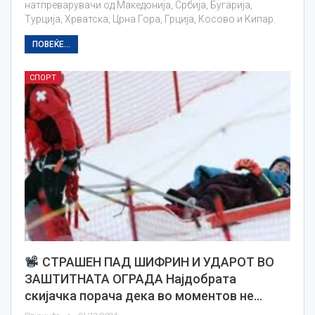
натпреварувачи од Македонија, Србија, Бугарија,
Турција, Хрватска, Црна Гора, Грција, Косово и Кипар.
ПОВЕЌЕ...
СПОРТ
СТРАШЕН ПАД ШИФРИН И УДАРОТ ВО
ЗАШТИТНАТА ОГРАДА Најдобрата
скијачка порача дека во моментов не…