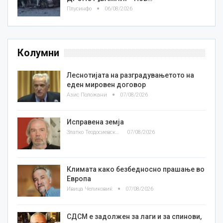
Плусинфо
06/08/2026
Колумни
Леснотијата на разградувањетото на
еден мировен договор
Азис Положани
07/08/2026
Исправена земја
Златко Теодосиевски
07/08/2026
Климата како безбедносно прашање во
Европа
Ивица Челиковиќ
07/08/2026
СДСМ е задолжен за лаги и за спинови,