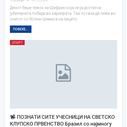
Плусинфо
01/12/2024
Денот беше тежок за Шифрин која не ја достигна
јубилејната победа во кариерата. Таа остана да лежи во
снегот со болна гримаса на лицето.
ПОВЕЌЕ...
СПОРТ
ПОЗНАТИ СИТЕ УЧЕСНИЦИ НА СВЕТСКО
КЛУПСКО ПРВЕНСТВО Бразил со најмногу