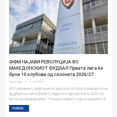
ФФМ НАЈАВИ РЕВОЛУЦИЈА ВО
МАКЕДОНСКИОТ ФУДБАЛ Првата лига ќе
брои 10 клубови од сезоната 2026/27
Плусинфо
21/05/2025
Истовремено, реформи ќе има и во Втората македонска
фудбалска лига (ВМФЛ), каде што од сезоната 2025/26
ќе се натпреваруваат 14 екипи наместо досегашните 16.
ПОВЕЌЕ...