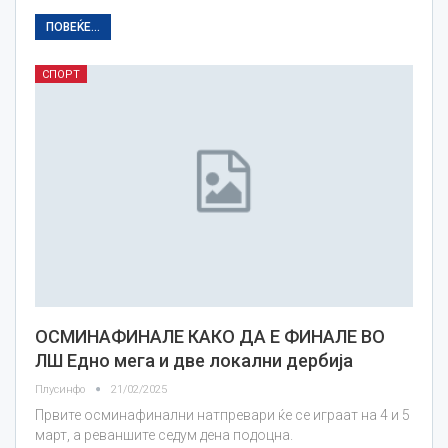
ПОВЕЌЕ...
СПОРТ
ОСМИНАФИНАЛЕ КАКО ДА Е ФИНАЛЕ ВО
ЛШ Едно мега и две локални дербија
Плусинфо
21/02/2025
Првите осминафинални натпревари ќе се играат на 4 и 5
март, а реваншите седум дена подоцна.