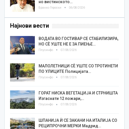
но вистинското…
Бранко Героски
06/08/2026
Најнови вести
ВОДАТА ВО ГОСТИВАР СЕ СТАБИЛИЗИРА,
НО СÈ УШТЕ НЕ Е ЗА ПИЕЊЕ…
Плусинфо
07/08/2026
МАЛОЛЕТНИЦИ СÈ УШТЕ СО ТРОТИНЕТИ
ПО УЛИЦИТЕ Полицијата…
Плусинфо
07/08/2026
ГОРАТ НИСКА ВЕГЕТАЦИЈА И СТРНИШТА
Изгаснати 12 пожари,…
Плусинфо
07/08/2026
ШПАНИЈА Ѝ СЕ ЗАКАНИ НА ИТАЛИЈА СО
РЕЦИПРОЧНИ МЕРКИ Мадрид…