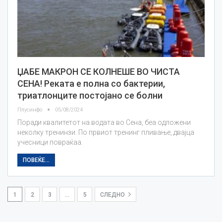
ЏАБЕ МАКРОН СЕ КОЛНЕШЕ ВО ЧИСТА
СЕНА! Реката е полна со бактерии,
триатлонците постојано се болни
Плусинфо
05/08/2024
Поради квалитетот на водата во Сена, беа одложени
неколку тренинзи. По првиот тренинг пливање, двајца
учесници повраќаа.
ПОВЕЌЕ...
1
2
3
…
5
СЛЕДНО