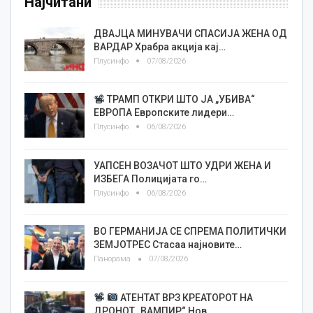
Најчитани
ДВАЈЦА МИНУВАЧИ СПАСИЈА ЖЕНА ОД
ВАРДАР Храбра акција кај…
Плусинфо
07/08/2026
ТРАМП ОТКРИ ШТО ЈА „УБИВА“
ЕВРОПА Европските лидери…
Плусинфо
06/08/2026
УАПСЕН ВОЗАЧОТ ШТО УДРИ ЖЕНА И
ИЗБЕГА Полицијата го…
Плусинфо
06/08/2026
ВО ГЕРМАНИЈА СЕ СПРЕМА ПОЛИТИЧКИ
ЗЕМЈОТРЕС Стасаа најновите…
Панорама
07/08/2026
АТЕНТАТ ВРЗ КРЕАТОРОТ НА
ДРОНОТ „ВАМПИР“ Нов…