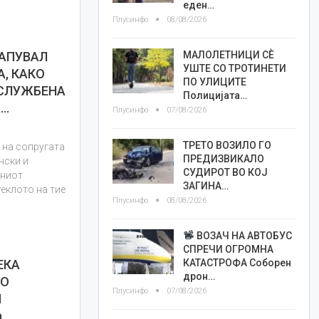
еден…
Плусинфо
08/08/2026
МАЛОЛЕТНИЦИ СÈ
АПУВАЛ
УШТЕ СО ТРОТИНЕТИ
, КАКО
ПО УЛИЦИТЕ
 СЛУЖБЕНА
Полицијата…
а…
Плусинфо
07/08/2026
ТРЕТО ВОЗИЛО ГО
 на сопругата
ПРЕДИЗВИКАЛО
нски и
СУДИРОТ ВО КОЈ
ениот
ЗАГИНА…
еклото на тие
Плусинфо
08/08/2026
ВОЗАЧ НА АВТОБУС
СПРЕЧИ ОГРОМНА
КАТАСТРОФА Соборен
ЕКА
дрон…
ВО
Плусинфо
07/08/2026
И
а