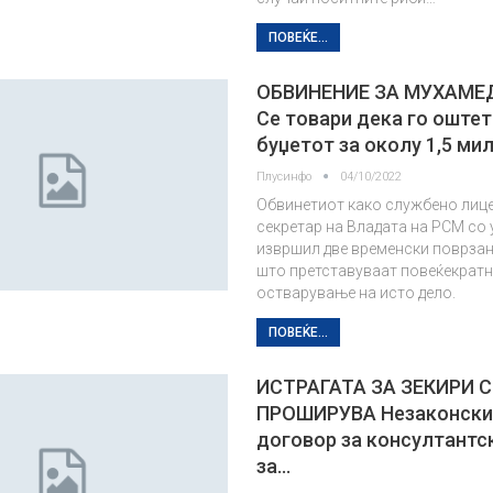
ПОВЕЌЕ...
ОБВИНЕНИЕ ЗА МУХАМЕ
Се товари дека го оште
буџетот за околу 1,5 ми
Плусинфо
04/10/2022
Обвинетиот како службено лице
секретар на Владата на РСМ со
извршил две временски поврзани
што претставуваат повеќекрат
остварување на исто дело.
ПОВЕЌЕ...
ИСТРАГАТА ЗА ЗЕКИРИ С
ПРОШИРУВА Незаконски
договор за консултантс
за…