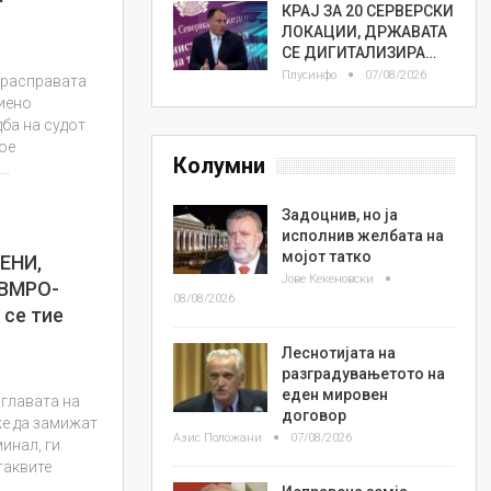
КРАЈ ЗА 20 СЕРВЕРСКИ
ЛОКАЦИИ, ДРЖАВАТА
СЕ ДИГИТАЛИЗИРА…
Плусинфо
07/08/2026
 расправата
биено
ба на судот
кое
Колумни
и…
Задоцнив, но ја
исполнив желбата на
мојот татко
ЕНИ,
Јове Кекеновски
 ВМРО-
08/08/2026
се тие
Леснотијата на
разградувањетото на
еден мировен
 главата на
договор
же да замижат
Азис Положани
07/08/2026
инал, ги
таквите