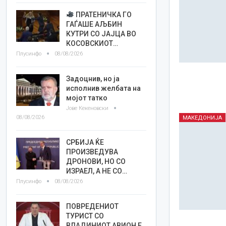
ПРАТЕНИЧКА ГО
ГАЃАШЕ АЉБИН
КУТРИ СО ЈАЈЦА ВО
КОСОВСКИОТ…
Плусинфо
08/08/2026
Задоцнив, но ја
исполнив желбата на
мојот татко
Јове Кекеновски
08/08/2026
МАКЕДОНИЈА
СРБИЈА ЌЕ
ПРОИЗВЕДУВА
ДРОНОВИ, НО СО
ИЗРАЕЛ, А НЕ СО…
Плусинфо
08/08/2026
ПОВРЕДЕНИОТ
ТУРИСТ СО
ВЛАДИНИОТ АВИОН Е