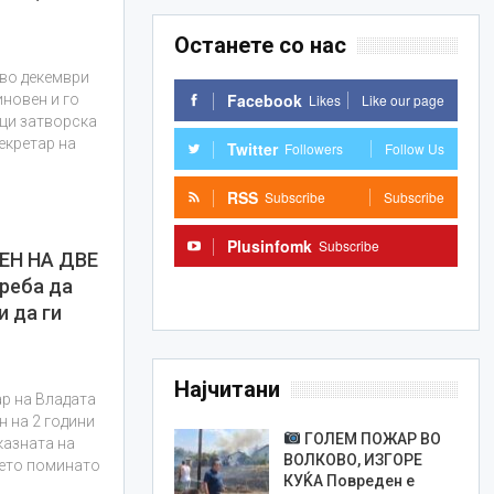
Останете со нас
 во декември
Facebook
Likes
Like our page
иновен и го
еци затворска
екретар на
Twitter
Followers
Follow Us
RSS
Subscribe
Subscribe
Plusinfomk
Subscribe
ЕН НА ДВЕ
реба да
Subscribe
и да ги
Најчитани
р на Владата
н на 2 години
ГОЛЕМ ПОЖАР ВО
казната на
ВОЛКОВО, ИЗГОРЕ
мето поминато
КУЌА Повреден е