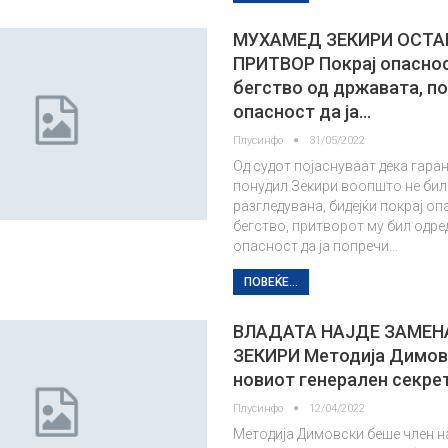
МУХАМЕД ЗЕКИРИ ОСТА
ПРИТВОР Покрај опаснос
бегство од државата, п
опасност да ја…
Плусинфо
31/05/2022
Од судот појаснуваат дека гаранц
понудил Зекири воопшто не бил
разгледувана, бидејќи покрај оп
бегство, притворот му бил одре
опасност да ја попречи…
ПОВЕЌЕ...
ВЛАДАТА НАЈДЕ ЗАМЕН
ЗЕКИРИ Методија Димов
новиот генерален секре
Плусинфо
12/04/2022
Методија Димовски беше член н