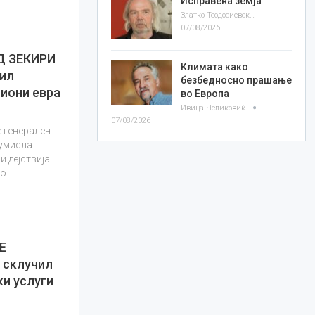
Исправена земја
Златко Теодосиевски
07/08/2026
Д ЗЕКИРИ
Климата како
тил
безбедносно прашање
лиони евра
во Европа
Ивица Челиковиќ
07/08/2026
 генерален
 умисла
 дејствија
но
Е
 склучил
ки услуги