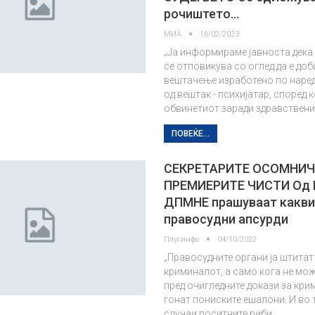
рочиштето…
МИА
16/02/2023
„Ја информираме јавноста дека
се отповикува со оглед да е до
вештачење изработено по наред
од вештак - психијатар, според 
обвинетиот заради здравствен
ПОВЕЌЕ...
СЕКРЕТАРИТЕ ОСОМНИЧ
ПРЕМИЕРИТЕ ЧИСТИ Од
ДПМНЕ прашуваат какви 
правосудни апсурди
Плусинфо
04/10/2022
„Правосудните органи ја штитат
криминалот, а само кога не мо
пред очигледните докази за крим
гонат пониските ешалони. И во 
случаи поситните риби…