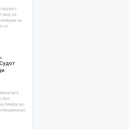
огашниот
говор за
низација на
а се
,
Судот
ди
 минатата
о бил
на Зекири, во
олекување во