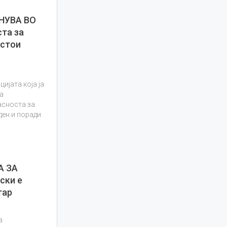
НУВА ВО
та за
остои
ијата која ја
а
асноста за
ден и поради
А ЗА
ски е
тар
а