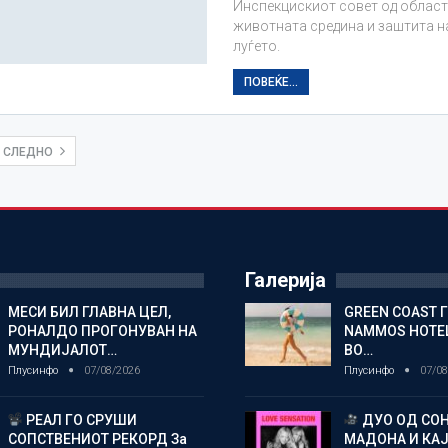
Инспекцискиот совет од област
животната средина и заштита на
луѓето.
ПОВЕЌЕ...
СЛЕДНО
Галерија
МЕСИ БИЛ ГЛАВНА ЦЕЛ,
GREEN COAST 
РОНАЛДО ПРОГОНУВАН НА
NAMMOS HOTEL
МУНДИЈАЛОТ…
ВО…
Плусинфо
07/08/2026
Плусинфо
07/08
РЕАЛ ГО СРУШИ
ДУО ОД СОН
СОПСТВЕНИОТ РЕКОРД За
МАДОНА И КА