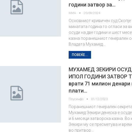
години затвор за…
МИА
20/09/2024
Основниот кривичен суд Скопје
минатата година го огласи за в
осуди на две години и шест мес
казна поранешниот генерален с
Владата Мухамед…
ПОВЕЌЕ...
МУХАМЕД ЗЕКИРИ ОСУД
ИПОЛ ГОДИНИ ЗАТВОР Т
врати 71 милион денари 
плати…
Плусинфо
01/12/2023
Поранешниот генерален секрета
Мухамед Зекири денеска е осуде
и 6 месеци затворска казна. Во 
Зекири му се пресметува и вре
во притвор…