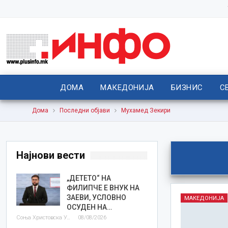
ДОМА
МАКЕДОНИЈА
БИЗНИС
С
Дома
Последни објави
Мухамед Зекири
Најнови вести
„ДЕТЕТО“ НА
ФИЛИПЧЕ Е ВНУК НА
ЗАЕВИ, УСЛОВНО
МАКЕДОНИЈА
ОСУДЕН НА…
Соња Христовска Угриновска
08/08/2026