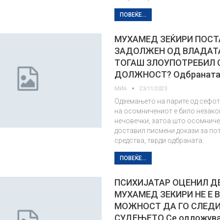
ПОВЕЌЕ...
МУХАМЕД ЗЕЌИРИ ПОСТ
ЗАДОЛЖЕН ОД ВЛАДАТА
ТОГАШ ЗЛОУПОТРЕБИЛ
ДОЛЖНОСТ? Одбранат
МИА
23/11/2023
Одземањето на парите од сефот
на осомничениот е било незако
нечовечки, затоа што осомнич
доставил писмени докази за пот
средства, тврди одбраната.
ПОВЕЌЕ...
ПСИХИЈАТАР ОЦЕНИЛ Д
МУХАМЕД ЗЕКИРИ НЕ Е 
МОЖНОСТ ДА ГО СЛЕД
СУДЕЊЕТО Се одложув