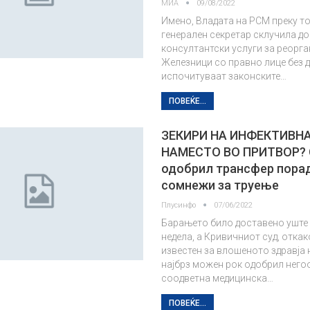
МИА
09/08/2022
Имено, Владата на РСМ преку т
генерален секретар склучила до
консултантски услуги за реорга
Желeзници со правно лице без д
испочитуваат законските…
ПОВЕЌЕ...
ЗЕКИРИ НА ИНФЕКТИВНА
НАМЕСТО ВО ПРИТВОР? 
одобрил трансфер пора
сомнежи за труење
Плусинфо
07/06/2022
Барањето било доставено уште
недела, а Кривичниот суд, откак
известен за влошеното здравја 
најбрз можен рок одобрил него
соодветна медицинска…
ПОВЕЌЕ...