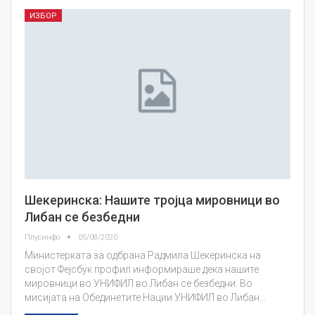
ИЗБОР
Шекеринска: Нашите тројца мировници во
Либан се безбедни
Плусинфо
05/08/2020
Министерката за одбрана Радмила Шекеринска на
својот Фејсбук профил информираше дека нашите
мировници во УНИФИЛ во Либан се безбедни. Во
мисијата на Обединетите Нации УНИФИЛ во Либан…