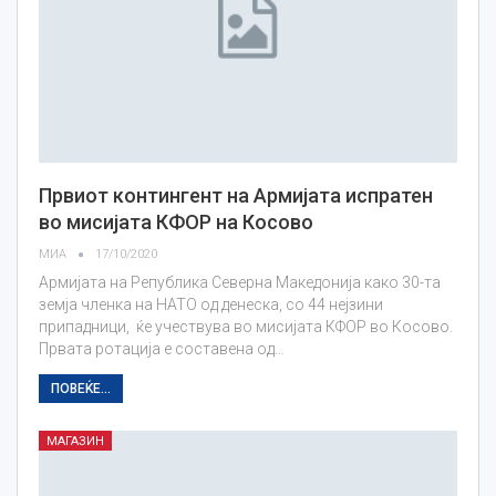
Првиот контингент на Армијата испратен
во мисијата КФОР на Косово
МИА
17/10/2020
Армијата на Република Северна Македонија како 30-та
земја членка на НАТО од денеска, со 44 нејзини
припадници, ќе учествува во мисијата КФОР во Косово.
Првата ротација е составена од…
ПОВЕЌЕ...
МАГАЗИН