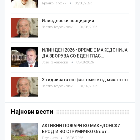
Бранко Героски
06/08/2026
Илинденски асоцијации
Златко Теодосиевски
04/08/2026
ИЛИНДЕН 2026 • ВРЕМЕ Е МАКЕДОНИЈА
ДА ЗБОРУВА СО ЕДЕН ГЛАС…
Јове Кекеновски
03/08/2026
За иднината со фантомите од минатото
Златко Теодосиевски
31/07/2026
Најнови вести
АКТИВНИ ПОЖАРИ ВО МАКЕДОНСКИ
БРОД И ВО СТРУМИЧКО Огнот…
Плусинфо
06/08/2026