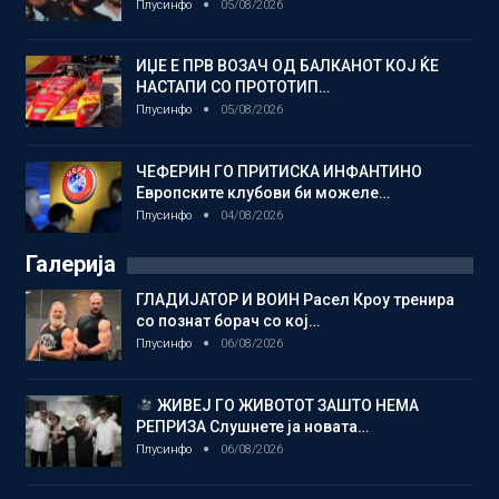
Плусинфо
05/08/2026
ИЏЕ Е ПРВ ВОЗАЧ ОД БАЛКАНОТ КОЈ ЌЕ
НАСТАПИ СО ПРОТОТИП…
Плусинфо
05/08/2026
ЧЕФЕРИН ГО ПРИТИСКА ИНФАНТИНО
Европските клубови би можеле…
Плусинфо
04/08/2026
Галерија
ГЛАДИЈАТОР И ВОИН Расел Кроу тренира
со познат борач со кој…
Плусинфо
06/08/2026
ЖИВЕЈ ГО ЖИВОТОТ ЗАШТО НЕМА
РЕПРИЗА Слушнете ја новата…
Плусинфо
06/08/2026