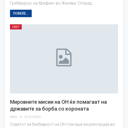
Греберејсус на брифинг во Женева. Според…
ПОВЕЌЕ...
СВЕТ
Мировните мисии на ОН ќе помагаат на
државите за борба со короната
МИА
01/07/2020
Советот за безбедност на ОН гласаше за резолуција во