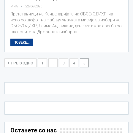
МИА
22/06/2020
Претставници на Канцеларијата на ОБСЕ/ОДИХР, на
чело со шефот на Набљудувачката мисија за избори на
ОБСЕ/ОДИХР, Лаима Андрикине, денеска имаа средба со
членовите на Државната изборна…
ПОВЕЌЕ...
ПРЕТХОДНО
1
…
3
4
5
Останете со нас