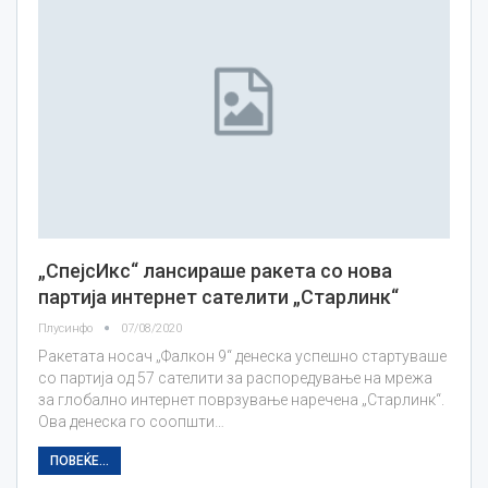
„СпејсИкс“ лансираше ракета со нова
партија интернет сателити „Старлинк“
Плусинфо
07/08/2020
Ракетата носач „Фалкон 9“ денеска успешно стартуваше
со партија од 57 сателити за распоредување на мрежа
за глобално интернет поврзување наречена „Старлинк“.
Ова денеска го соопшти…
ПОВЕЌЕ...