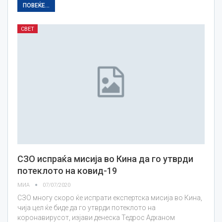
ПОВЕЌЕ...
СВЕТ
СЗО испраќа мисија во Кина да го утврди
потеклото на ковид-19
МИА
07/07/2020
СЗО многу скоро ќе испрати експертска мисија во Кина,
чија цел ќе биде да го утврди потеклото на
коронавирусот, изјави денеска Тедрос Адханом