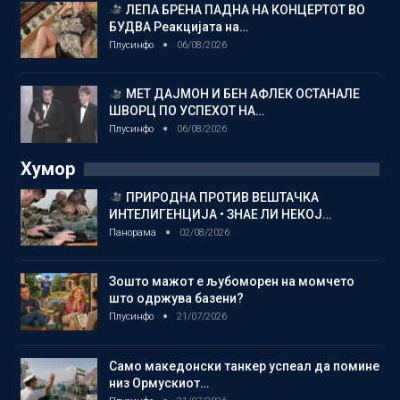
ЛЕПА БРЕНА ПАДНА НА КОНЦЕРТОТ ВО
БУДВА Реакцијата на…
Плусинфо
06/08/2026
МЕТ ДАЈМОН И БЕН АФЛЕК ОСТАНАЛЕ
ШВОРЦ ПО УСПЕХОТ НА…
Плусинфо
06/08/2026
Хумор
ПРИРОДНА ПРОТИВ ВЕШТАЧКА
ИНТЕЛИГЕНЦИЈА • ЗНАЕ ЛИ НЕКОЈ…
Панорама
02/08/2026
Зошто мажот е љубоморен на момчето
што одржува базени?
Плусинфо
21/07/2026
Само македонски танкер успеал да помине
низ Ормускиот…