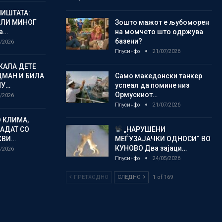
ИШТАТА:
ЈЛИ МИНОГ
Зошто мажот е љубоморен
а…
на момчето што одржува
базени?
/2026
Плусинфо
21/07/2026
КАЛА ДЕТЕ
ДМАН И БИЛА
Само македонски танкер
МУ…
успеал да помине низ
Ормускиот…
/2026
Плусинфо
21/07/2026
 КЛИМА,
ЛАДАТ СО
„НАРУШЕНИ
КВИ…
МЕЃУЗАЈАЧКИ ОДНОСИ“ ВО
КУНОВО Два зајаци…
/2026
Плусинфо
24/05/2026
ПРЕТХОДНО
СЛЕДНО
1 of 169