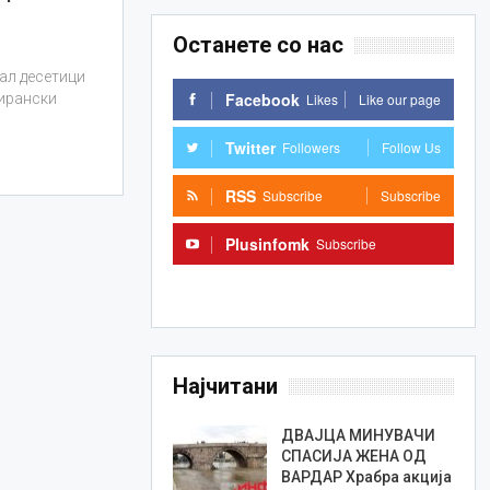
Останете со нас
ал десетици
Facebook
Likes
Like our page
 ирански
Twitter
Followers
Follow Us
RSS
Subscribe
Subscribe
Plusinfomk
Subscribe
Subscribe
Најчитани
ДВАЈЦА МИНУВАЧИ
СПАСИЈА ЖЕНА ОД
ВАРДАР Храбра акција