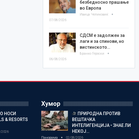
безбедносно прашање
во Европа
Ивица Челиковиќ
07/08/2026
СДСМ е задолжен за
лаги и за спинови, но
вистинското…
Бранко Героски
06/08/2026
Хумор
ГО НОСИ
ПРИРОДНА ПРОТИВ
S & RESORTS
ВЕШТАЧКА
ИНТЕЛИГЕНЦИЈА • ЗНАЕ ЛИ
НЕКОЈ…
/2026
Панорама
02/08/2026