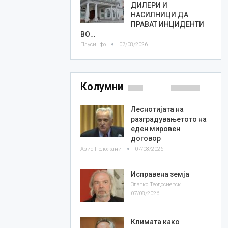
ДИЛЕРИ И
НАСИЛНИЦИ ДА
ПРАВАТ ИНЦИДЕНТИ
ВО…
Плусинфо
07/08/2026
Колумни
Леснотијата на
разградувањетото на
еден мировен
договор
Азис Положани
07/08/2026
Исправена земја
Златко Теодосиевски
07/08/2026
Климата како