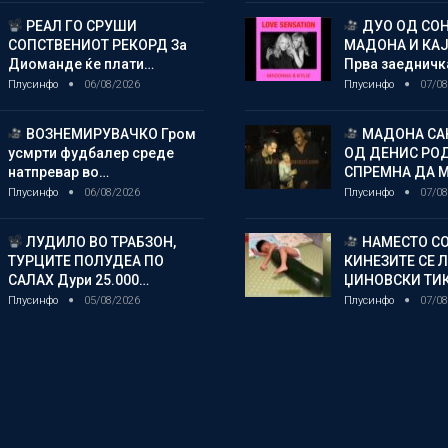
РЕАЛ ГО СРУШИ
ДУО ОД СОН
СОПСТВЕНИОТ РЕКОРД За
МАДОНА И КА
Диоманде ќе плати…
Прва заедничк
Плусинфо
06/08/2026
Плусинфо
07/08
ВОЗНЕМИРУВАЧКО Гром
МАДОНА СА
усмрти фудбалер среде
ОД ДЕНИС РО
натпревар во…
СПРЕМНА ДА 
Плусинфо
06/08/2026
Плусинфо
07/08
ЛУДИЛО ВО ТРАБЗОН,
НАМЕСТО СО
ТУРЦИТЕ ПОЛУДЕА ПО
КИНЕЗИТЕ СЕ 
САЛАХ Дури 25.000…
ЏИНОВСКИ ТИ
Плусинфо
05/08/2026
Плусинфо
07/08