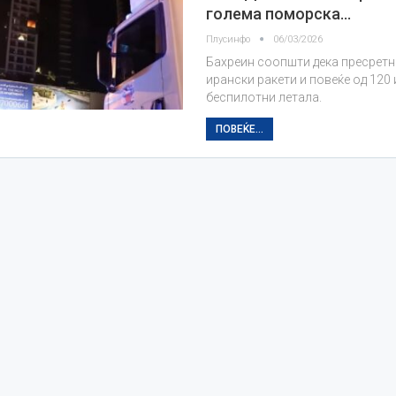
голема поморска…
Плусинфо
06/03/2026
Бахреин соопшти дека пресретн
ирански ракети и повеќе од 120
беспилотни летала.
ПОВЕЌЕ...