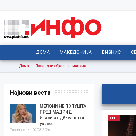
ДОМА
МАКЕДОНИЈА
БИЗНИС
С
Дома
Последни објави
манама
Најнови вести
МЕЛОНИ НЕ ПОПУШТА
ПРЕД МАДРИД
Италија одбива да ги
СВЕТ
укине…
Плусинфо
07/08/2026