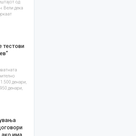
ештајот од
. Вели дека
бркаат
е тестови
ев“
иватната
чително
1.500 денари,
.950 денари,
тувања
договори
 ако има