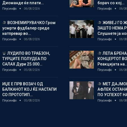
Диоманде ќе плати…
борач со кој…
Плусинфо
06/08/2026
Плусинфо
06/08
ВОЗНЕМИРУВАЧКО Гром
ЖИВЕЈ ГО 
усмрти фудбалер среде
ЗАШТО НЕМА 
натпревар во…
Слушнете ја н
Плусинфо
06/08/2026
Плусинфо
06/08
ЛУДИЛО ВО ТРАБЗОН,
ЛЕПА БРЕНА
ТУРЦИТЕ ПОЛУДЕА ПО
КОНЦЕРТОТ ВО
САЛАХ Дури 25.000…
Реакцијата на
Плусинфо
05/08/2026
Плусинфо
06/08
ИЏЕ Е ПРВ ВОЗАЧ ОД
МЕТ ДАЈМОН
БАЛКАНОТ КОЈ ЌЕ НАСТАПИ
АФЛЕК ОСТАН
СО ПРОТОТИП…
ПО УСПЕХОТ Н
Плусинфо
05/08/2026
Плусинфо
06/08