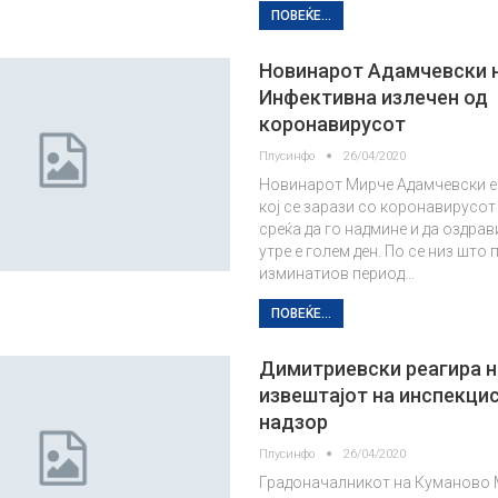
ПОВЕЌЕ...
Новинарот Адамчевски 
Инфективна излечен од
коронавирусот
Плусинфо
26/04/2020
Новинарот Мирче Адамчевски е 
кој се зарази со коронавирусот
среќа да го надмине и да оздрав
утре е голем ден. По се низ што
изминатиов период…
ПОВЕЌЕ...
Димитриевски реагира н
извештајот на инспекци
надзор
Плусинфо
26/04/2020
Градоначалникот на Куманово