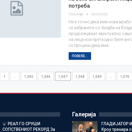
потреба
Плусинфо
26/04/2020
Не е точно дека има нови врабо
се забранети со Уредба на Влада
продолжуваат евентуално само
на лица кои претходно биле анг
се процени дека има…
ПОВЕЌЕ...
1
…
1,045
1,046
1,047
1,048
1,049
…
1,076
Галерија
РЕАЛ ГО СРУШИ
ГЛАДИЈАТОР И
СОПСТВЕНИОТ РЕКОРД За
Кроу тренира с