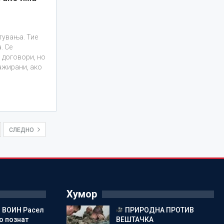
тувања. Тие
. Се
 договори, но
ажирани, ако
СЛЕДНО
Хумор
 ВОИН Расел
ПРИРОДНА ПРОТИВ
о познат
ВЕШТАЧКА