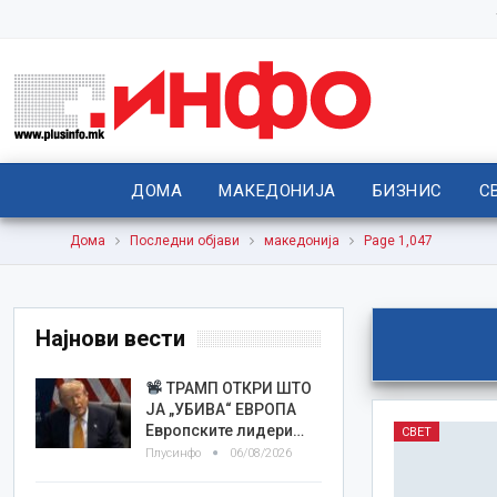
ДОМА
МАКЕДОНИЈА
БИЗНИС
С
Дома
Последни објави
македонија
Page 1,047
Најнови вести
ТРАМП ОТКРИ ШТО
ЈА „УБИВА“ ЕВРОПА
Европските лидери…
СВЕТ
Плусинфо
06/08/2026