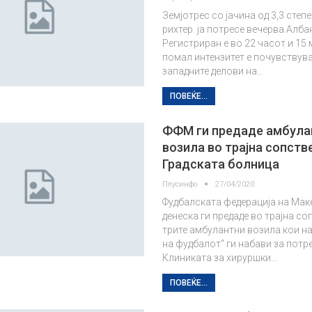
Земјотрес со јачина од 3,3 степ
рихтер ја потресе вечерва Албан
Регистриран е во 22 часот и 15 
помал интензитет е почувствува
западните делови на…
ПОВЕЌЕ...
ФФМ ги предаде амбула
возила во трајна сопств
Градската болница
Плусинфо
27/04/2020
Фудбалската федерација на Мак
денеска ги предаде во трајна с
трите амбулантни возила кои н
на фудбалот“ ги набави за потр
Клиниката за хируршки…
ПОВЕЌЕ...