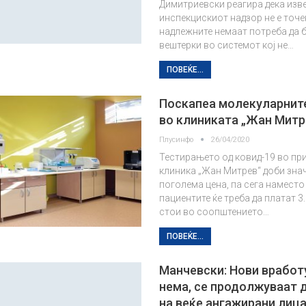
Димитриевски реагира дека изв
инспекцискиот надзор не е точен
надлежните немаат потреба да 
вештерки во системот кој не…
ПОВЕЌЕ...
Поскапеа молекуларнит
во клиниката „Жан Митр
Плусинфо
26/04/2020
Тестирањето од ковид-19 во пр
клиника „Жан Митрев“ доби зна
поголема цена, па сега наместо 
пациентите ќе треба да платат 3
стои во соопштението…
ПОВЕЌЕ...
Манчевски: Нови врабо
нема, се продолжуваат 
на веќе ангажирани лица