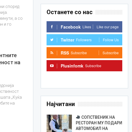
ени според
Останете со нас
ија.
минути, а со
н и го
Facebook
Likes
Like our page
Twitter
Followers
Follow Us
RSS
Subscribe
Subscribe
нтните
еност на
Plusinfomk
Subscribe
Subscribe
едонија
опственост
ашата „Куќа
Најчитани
ебите на
СОПСТВЕНИК НА
РЕСТОРАН МУ ПОДАРИ
АВТОМОБИЛ НА