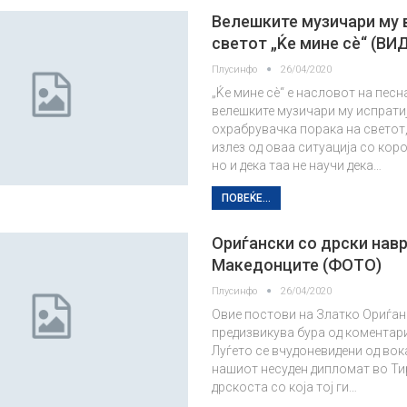
Велешките музичари му 
светот „Ќе мине сè“ (ВИ
Плусинфо
26/04/2020
„Ќе мине сè“ е насловот на песн
велешките музичари му испрати
охрабрувачка порака на светот,
излез од оваа ситуација со кор
но и дека таа не научи дека…
ПОВЕЌЕ...
Ориѓански со дрски навр
Македонците (ФОТО)
Плусинфо
26/04/2020
Овие постови на Златко Ориѓан
предизвикува бура од коментари 
Луѓето се вчудоневидени од во
нашиот несуден дипломат во Ти
дрскоста со која тој ги…