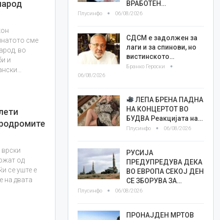
народ
ВРАБОТЕН…
Плусинфо
06/08/2026
кон
СДСМ е задолжен за
инатото сме
лаги и за спинови, но
народ, во
вистинското…
би и
Бранко Героски
ански…
06/08/2026
ЛЕПА БРЕНА ПАДНА
НА КОНЦЕРТОТ ВО
лети
БУДВА Реакцијата на…
еродромите
Плусинфо
06/08/2026
 врски
РУСИЈА
држат од
ПРЕДУПРЕДУВА ДЕКА
и се уште е
ВО ЕВРОПА СЕКОЈ ДЕН
е на двата
СЕ ЗБОРУВА ЗА…
Плусинфо
06/08/2026
ПРОНАЈДЕН МРТОВ