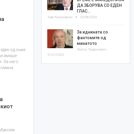
ДА ЗБОРУВА СО ЕДЕН
ГЛАС…
Јове Кекеновски
03/08/2026
на
За иднината со
фантомите од
минатото
еден од оние
Златко Теодосиевски
31/07/2026
 и имаше
и. За него
 помина
а
скиот
 Максим