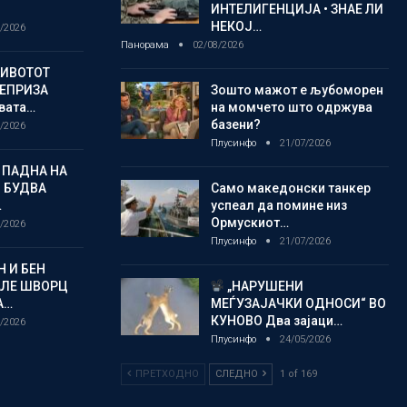
ИНТЕЛИГЕНЦИЈА • ЗНАЕ ЛИ
НЕКОЈ…
/2026
Панорама
02/08/2026
ЖИВОТОТ
РЕПРИЗА
Зошто мажот е љубоморен
овата…
на момчето што одржува
базени?
/2026
Плусинфо
21/07/2026
 ПАДНА НА
 БУДВА
Само македонски танкер
…
успеал да помине низ
Ормускиот…
/2026
Плусинфо
21/07/2026
 И БЕН
АЛЕ ШВОРЦ
„НАРУШЕНИ
А…
МЕЃУЗАЈАЧКИ ОДНОСИ“ ВО
КУНОВО Два зајаци…
/2026
Плусинфо
24/05/2026
ПРЕТХОДНО
СЛЕДНО
1 of 169