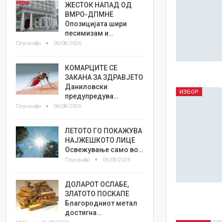
ЖЕСТОК НАПАД ОД
ВМРО-ДПМНЕ
Опозицијата шири
песимизам и…
Плусинфо
06/08/2026
КОМАРЦИТЕ СЕ
ЗАКАНА ЗА ЗДРАВЈЕТО
Даниловски
ИЗБОР
предупредува…
Плусинфо
06/08/2026
ЛЕТОТО ГО ПОКАЖУВА
НАЈЖЕШКОТО ЛИЦE
Освежување само во…
Плусинфо
06/08/2026
ДОЛАРОТ ОСЛАБЕ,
ЗЛАТОТО ПОСКАПЕ
Благородниот метал
достигна…