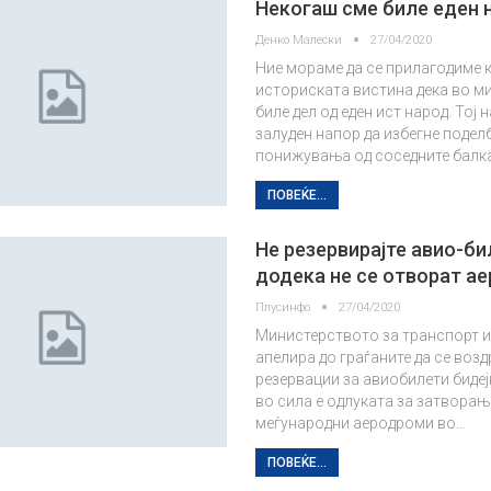
Некогаш сме биле еден 
Денко Малески
27/04/2020
Ние мораме да се прилагодиме 
историската вистина дека во м
биле дел од еден ист народ. Тој 
залуден напор да избегне подел
понижувања од соседните балк
ПОВЕЌЕ...
Не резервирајте авио-би
додека не се отворат а
Плусинфо
27/04/2020
Министерството за транспорт и
апелира до граѓаните да се воз
резервации за авиобилети бидејќ
во сила е одлуката за затворањ
меѓународни аеродроми во…
ПОВЕЌЕ...