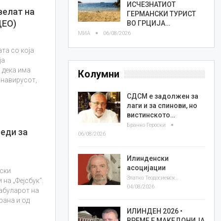
ИСЧЕЗНАТИОТ
велат на
ГЕРМАНСКИ ТУРИСТ
ДЕО)
ВО ГРЦИЈА…
МИА
06/08/2026
ата со која
ја
 дека има
Колумни
онавирусот,
СДСМ е задолжен за
лаги и за спинови, но
вистинското…
Бранко Героски
еди за
06/08/2026
Илинденски
асоцијации
ски
Златко Теодосиевски
на „Фејсбук“.
04/08/2026
кабуларот на
рана и од
ИЛИНДЕН 2026 •
ВРЕМЕ Е МАКЕДОНИЈА