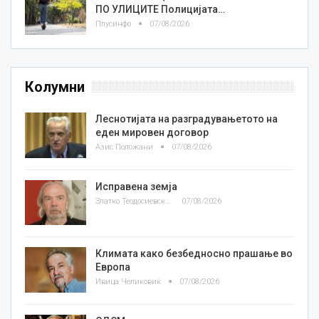
ПО УЛИЦИТЕ Полицијата…
Плусинфо
07/08/2026
Колумни
Леснотијата на разградувањетото на
еден мировен договор
Азис Положани
07/08/2026
Исправена земја
Златко Теодосиевски
07/08/2026
Климата како безбедносно прашање во
Европа
Ивица Челиковиќ
07/08/2026