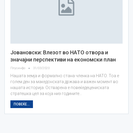
Јовановски: Влезот во НАТО отвора и
значајни перспективи на економски план
Плусинфо
31/03/2020
Нашата земја и формално стана членка на НАТО. Тоа е
голем ден за македонската држава и важен момент во
нашата историја. Остварена е повеќедецениската
стратешка цел за која низ годините…
ПОВЕЌЕ...