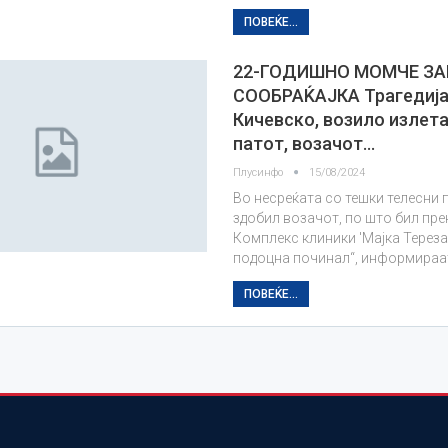
ПОВЕЌЕ...
22-ГОДИШНО МОМЧЕ ЗА
СООБРАЌАЈКА Трагедија
Кичевско, возило излет
патот, возачот…
Плусинфо
15/08/2024
Во несреќата со тешки телесни 
здобил возачот, по што бил пре
Комплекс клиники 'Мајка Тереза'
подоцна починал“, информираа
ПОВЕЌЕ...