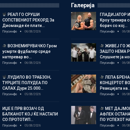
Галерија
РЕАЛ ГО СРУШИ
ГЛАДИЈАТОР И
СОПСТВЕНИОТ РЕКОРД За
Кроу тренира с
Диоманде ќе плати…
борач со кој…
Плусинфо
06/08/2026
Плусинфо
06/08
ВОЗНЕМИРУВАЧКО Гром
ЖИВЕЈ ГО 
усмрти фудбалер среде
ЗАШТО НЕМА 
натпревар во…
Слушнете ја н
Плусинфо
06/08/2026
Плусинфо
06/08
ЛУДИЛО ВО ТРАБЗОН,
ЛЕПА БРЕНА
ТУРЦИТЕ ПОЛУДЕА ПО
КОНЦЕРТОТ ВО
САЛАХ Дури 25.000…
Реакцијата на
Плусинфо
05/08/2026
Плусинфо
06/08
ИЏЕ Е ПРВ ВОЗАЧ ОД
МЕТ ДАЈМОН
БАЛКАНОТ КОЈ ЌЕ НАСТАПИ
АФЛЕК ОСТАН
СО ПРОТОТИП…
ПО УСПЕХОТ Н
Плусинфо
05/08/2026
Плусинфо
06/08