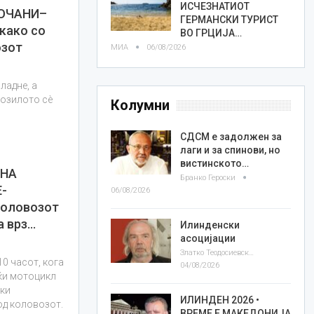
ИСЧЕЗНАТИОТ
КОЧАНИ–
ГЕРМАНСКИ ТУРИСТ
како со
ВО ГРЦИЈА…
озот
МИА
06/08/2026
ладне, а
возилото сè
Колумни
СДСМ е задолжен за
лаги и за спинови, но
вистинското…
 НА
Бранко Героски
-
06/08/2026
коловозот
а врз…
Илинденски
асоцијации
Златко Теодосиевски
10 часот, кога
04/08/2026
јќи мотоцикл
ски
ИЛИНДЕН 2026 •
од коловозот.
ВРЕМЕ Е МАКЕДОНИЈА