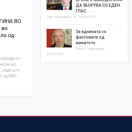
ДА ЗБОРУВА СО ЕДЕН
ГЛАС…
Јове Кекеновски
03/08/2026
ГИНА ВО
 во
За иднината со
ало од
фантомите од
минатото
Златко Теодосиевски
31/07/2026
повреди се
несен во
, каде што
т од МВР