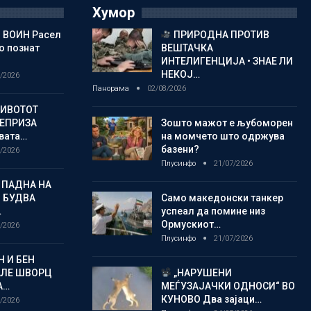
Хумор
 ВОИН Расел
ПРИРОДНА ПРОТИВ
о познат
ВЕШТАЧКА
ИНТЕЛИГЕНЦИЈА • ЗНАЕ ЛИ
НЕКОЈ…
/2026
Панорама
02/08/2026
ЖИВОТОТ
РЕПРИЗА
Зошто мажот е љубоморен
овата…
на момчето што одржува
базени?
/2026
Плусинфо
21/07/2026
 ПАДНА НА
 БУДВА
Само македонски танкер
…
успеал да помине низ
Ормускиот…
/2026
Плусинфо
21/07/2026
 И БЕН
АЛЕ ШВОРЦ
„НАРУШЕНИ
А…
МЕЃУЗАЈАЧКИ ОДНОСИ“ ВО
КУНОВО Два зајаци…
/2026