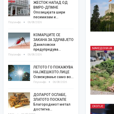
ЖЕСТОК НАПАД ОД
ВМРО-ДПМНЕ
Опозицијата шири
песимизам и…
Плусинфо
06/08/2026
КОМАРЦИТЕ СЕ
ЗАКАНА ЗА ЗДРАВЈЕТО
Даниловски
МАКЕДОНИЈА
предупредува…
Плусинфо
06/08/2026
ЛЕТОТО ГО ПОКАЖУВА
НАЈЖЕШКОТО ЛИЦE
Освежување само во…
Плусинфо
06/08/2026
ДОЛАРОТ ОСЛАБЕ,
ЗЛАТОТО ПОСКАПЕ
Благородниот метал
СКОПЈЕ
достигна…