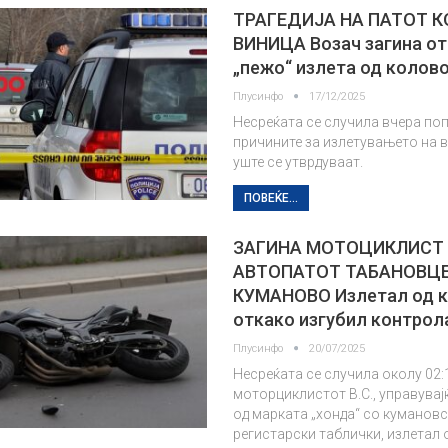
ТРАГЕДИЈА НА ПАТОТ 
ВИНИЦА Возач загина от
„пежо“ излета од колов
Плусинфо
17/12/2025
Несреќата се случила вчера поп
причините за излетувањето на 
уште се утврдуваат.
ПОВЕЌЕ...
ЗАГИНА МОТОЦИКЛИСТ
АВТОПАТОТ ТАБАНОВЦЕ
КУМАНОВО Излетал од 
откако изгубил контрол
Плусинфо
20/07/2025
Несреќата се случила околу 02:
моторциклистот В.С., управува
од марката „хонда“ со куманов
регистарски таблички, излетал 