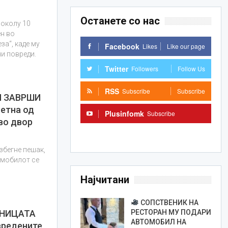
Останете со нас
 околу 10
ен во
за“, каде му
Facebook
Likes
Like our page
и повреди.
Twitter
Followers
Follow Us
RSS
Subscribe
Subscribe
И ЗАВРШИ
етна од
Plusinfomk
Subscribe
во двор
Subscribe
збегне пешак,
омобилот се
Најчитани
СОПСТВЕНИК НА
РЕСТОРАН МУ ПОДАРИ
ЛНИЦАТА
АВТОМОБИЛ НА
вредените