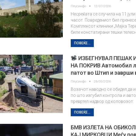
Плусинфо
12/07/2026
Несреќата се случила на 11 јули
часот. Повредениот бил пренес
Комплексот клиники „Мајка Тере
биле констатирани тешки телесн
ПОВЕЌЕ...
ИЗБЕГНУВАЛ ПЕШАК 
НА ПОКРИВ Автомобил л
патот во Штип и заврши 
Плусинфо
26/05/2026
Возачот наводно се обидел да и
по што изгубил контрола и авт
превртел надвор од коловозот.
ПОВЕЌЕ...
БМВ ИЗЛЕТА НА ОБИКО
КАЈ МИРКОВЦИ Meѓу по