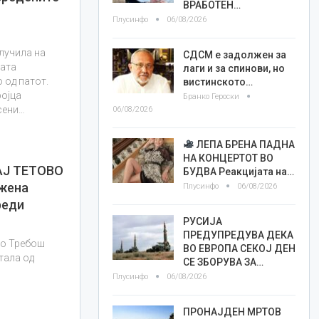
ВРАБОТЕН…
Плусинфо
06/08/2026
лучила на
СДСМ е задолжен за
ката
лаги и за спинови, но
 од патот.
вистинското…
ројца
Бранко Героски
сени…
06/08/2026
ЛЕПА БРЕНА ПАДНА
НА КОНЦЕРТОТ ВО
АЈ ТЕТОВО
БУДВА Реакцијата на…
 жена
Плусинфо
06/08/2026
реди
РУСИЈА
ПРЕДУПРЕДУВА ДЕКА
ло Требош
ВО ЕВРОПА СЕКОЈ ДЕН
тала од
СЕ ЗБОРУВА ЗА…
Плусинфо
06/08/2026
ПРОНАЈДЕН МРТОВ