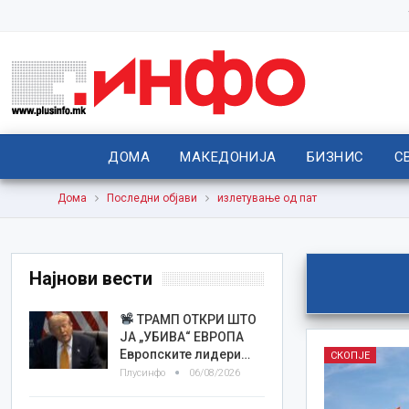
ДОМА
МАКЕДОНИЈА
БИЗНИС
С
Дома
Последни објави
излетување од пат
Најнови вести
ТРАМП ОТКРИ ШТО
ЈА „УБИВА“ ЕВРОПА
Европските лидери…
СКОПЈЕ
Плусинфо
06/08/2026