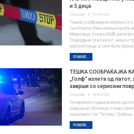
и 3 деца
Плусинфо
11/05/2026
Тешка сообраќајна несреќа се с
скопската обиколница кај клуч
Мирковци, откако БМВ излетало
Повредени се возачот, жена и т
малолетници, а сите биле прене
ПОВЕЌЕ...
ТЕШКА СООБРАЌАЈКА К
„Голф“ излета од патот,
заврши со сериозни пов
Плусинфо
18/02/2026
Четириесетгодишна жена од се
заврши во болница откако изле
локалниот пат Тетово–Требош.
ПОВЕЌЕ...