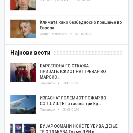
Златко Теодосиевски
07/08/2026
Климата како безбедносно прашање во
Европа
Ивица Челиковиќ
07/08/2026
Најнови вести
БАРСЕЛОНА ГО ОТКАЖА
ПРИЈАТЕЛСКИОТ НАТПРЕВАР ВО
МАРОКО…
Плусинфо
08/08/2026
ИЗГАСНАТ ГОЛЕМИОТ ПОЖАР ВО
СОПШИШТЕ Го гаснеа три Ер…
Плусинфо
08/08/2026
БУЈАР ОСМАНИ НОЌЕ ТЕ УБИВА ДЕЊЕ
ТЕ ОПЛАКУВА Токму ДУИ и…