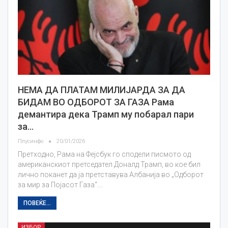
НЕМА ДА ПЛАТАМ МИЛИЈАРДА ЗА ДА
БИДАМ ВО ОДБОРОТ ЗА ГАЗА Рама
демантира дека Трамп му побарал пари
за…
Плусинфо
20/01/2026
Претходно, Рама на Фејсбук го сподели писмото од
американскиот претседател Доналд Трамп, во кое бил
лично поканет да ја претставува Албанија во „Одборот
за мир за Појасот Газа“.…
ПОВЕЌЕ...
ИЗБОР