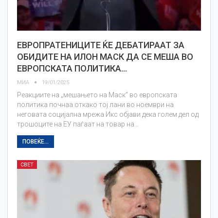
ЕВРОПРАТЕНИЦИТЕ ЌЕ ДЕБАТИРААТ ЗА
ОБИДИТЕ НА ИЛОН МАСК ДА СЕ МЕША ВО
ЕВРОПСКАТА ПОЛИТИКА…
МИА
19/01/2025
Реакциите на „мешањето на Маск“ во европската
политика почнаа откако тој лани во ноември на
неговата социјална мрежа Икс објави дека голем дел од
трошоците на ЕУ паѓаат на товар на…
ПОВЕЌЕ...
СВЕТ