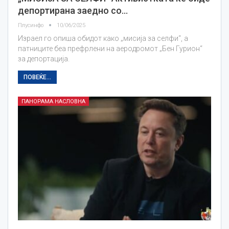
депортирана заедно со…
Плусинфо
10/06/2025
Израел го опиша обидот како „мисија за селфи“, а
патниците беа префрлени на аеродромот „Бен Гурион“
за депортација.
ПОВЕЌЕ...
ПАНОРАМА НАСЛОВНА