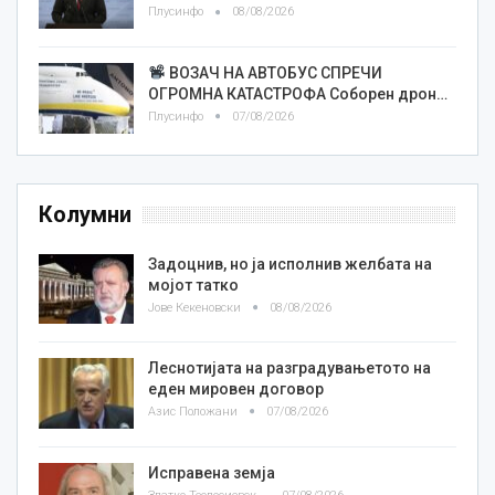
Плусинфо
08/08/2026
ВОЗАЧ НА АВТОБУС СПРЕЧИ
ОГРОМНА КАТАСТРОФА Соборен дрон…
Плусинфо
07/08/2026
Колумни
Задоцнив, но ја исполнив желбата на
мојот татко
Јове Кекеновски
08/08/2026
Леснотијата на разградувањетото на
еден мировен договор
Азис Положани
07/08/2026
Исправена земја