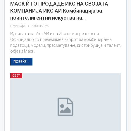
МАСК Ѝ ГО ПРОДАДЕ ИКС НА СВОЈАТА
КОМПАНИЈА ИКС АИ Комбинација за
поинтелигентни искуства на…
Плусинфо
29/03/2025
Иднината на Икс АИ и на Икс се испреплетени.
Официјално го преземаме чекорот за комбинирање
податоци, модели, пресметување, дистрибуција и талент,
објави Маск.
ПОВЕЌЕ...
СВЕТ