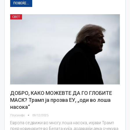
ПОВЕЌЕ...
СВЕТ
ДОБРО, КАКО МОЖЕВТЕ ДА ГО ГЛОБИТЕ
МАСК? Трамп ја прозва ЕУ, „оди во лоша
насока“
Плусинфо
09/12/2025
Европа се движи во многу лоша насока, изјави Трамп
пред новинарите во Белата куќа, додавајќи дека очекува