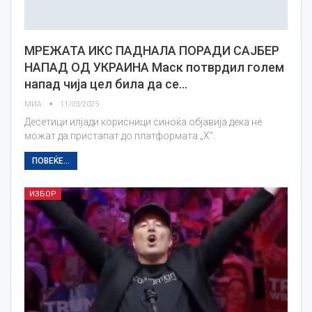
МРЕЖАТА ИКС ПАДНАЛА ПОРАДИ САЈБЕР
НАПАД ОД УКРАИНА Маск потврдил голем
напад чија цел била да се…
МИА
11/03/2025
Десетици илјади корисници синоќа објавија дека не
можат да пристапат до платформата „X“.
ПОВЕЌЕ...
ИЗБОР