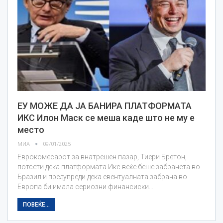
ЕУ МОЖЕ ДА ЈА БАНИРА ПЛАТФОРМАТА
ИКС Илон Маск се меша каде што не му е
место
МИА
09/01/2025
Еврокомесарот за внатрешен пазар, Тиери Бретон,
потсети дека платформата Икс веќе беше забранета во
Бразил и предупреди дека евентуалната забрана во
Европа би имала сериозни финансиски…
ПОВЕЌЕ...