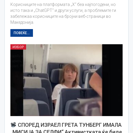
Корисниците на платформата „X“ беа најпогодени, но
исто така и „ChatGPT“ и други услуги, а проблемите ги
забележаа корисниците на бројни веб-страници во
Македонија.
ПОВЕЌЕ...
ИЗБОР
СПОРЕД ИЗРАЕЛ ГРЕТА ТУНБЕРГ ИМАЛА
„МИСИЈА ЗА СЕЛФИ“ Активистката ќе биде