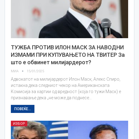
ТУЖБА ПРОТИВ ИЛОН МАСК ЗА НАВОДНИ
ИЗМАМИ ПРИ КУПУВАЊЕТО НА ТВИТЕР За
што е обвинет милијардерот?
МИА
15/01/2025
Адвокатот на милијардерот Илон Маск, Алекс Спиро,
истакна дека следниот чекор на Американската
Комисија за хартии од вредност (која го тужи Маск) е
признавање дека „не може да поднесе…
ПОВЕЌЕ...
ИЗБОР