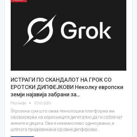
ИСТРАГИ ПО СКАНДАЛОТ НА ГРОК СО
ЕРОТСКИ ДИПФЕЈКОВИ Неколку европски
земји најавија забрани за…
Плусинфо
12/01/2026
Згрозена сум што оваа технолошка платформа им
овозможува на корисниците дигитално да ги соблечат
жените и децата. Ова е незамисливо однесување, а
штетата предизвикана од овие дипфејкови…