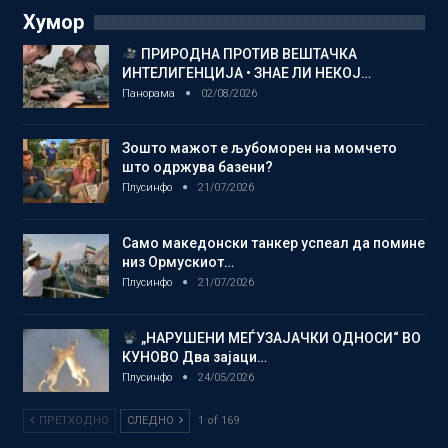
Хумор
ПРИРОДНА ПРОТИВ ВЕШТАЧКА
ИНТЕЛИГЕНЦИЈА • ЗНАЕ ЛИ НЕКОЈ…
Панорама
02/08/2026
Зошто мажот е љубоморен на момчето
што одржува базени?
Плусинфо
21/07/2026
Само македонски танкер успеал да помине
низ Ормускиот…
Плусинфо
21/07/2026
„НАРУШЕНИ МЕЃУЗАЈАЧКИ ОДНОСИ“ ВО
КУНОВО Два зајаци…
Плусинфо
24/05/2026
ПРЕТХОДНО
СЛЕДНО
1 of 169