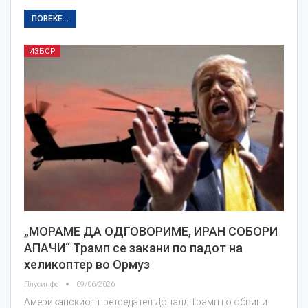
ПОВЕЌЕ...
ИЗБОР
„МОРАМЕ ДА ОДГОВОРИМЕ, ИРАН СОБОРИ
АПАЧИ“ Трамп се закани по падот на
хеликоптер во Ормуз
Плусинфо
09/06/2026
Американскиот претседател Доналд Трамп го обвини