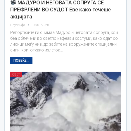
МАДУРО И НЕГОВАТА СОПРУГА СЕ
ПРЕФРЛЕНИ ВО СУДОТ Еве како течеше
акцијата
Плусинфо
05/01/2026
Репортерите ги снимаа Мадуро и неговата сопруга, кои
беа облечени во светло кафеави костуми, како одат со
лисици меѓу нив, до забите на вооружените специјални
сили, кои, откако излегоа…
ПОВЕЌЕ...
СВЕТ