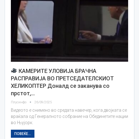
КАМЕРИТЕ УЛОВИЈА БРАЧНА
РАСПРАВИЈА ВО ПРЕТСЕДАТЕЛСКИОТ
ХЕЛИКОПТЕР Доналд се заканува со
прстот,…
Плусинфо
26/09/2025
Видеото е снимено во средата навечер, кога двојката се
враќала од Генералното собрание на Обединетите нации
во Њујорк.
ПОВЕЌЕ...