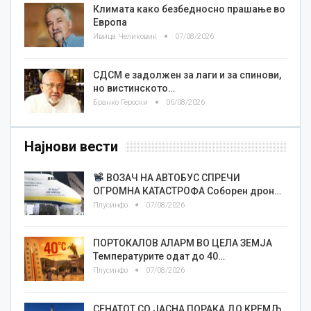
Климата како безбедносно прашање во
Европа
Ивица Челиковиќ
07/08/2026
СДСМ е задолжен за лаги и за спинови,
но вистинското…
Бранко Героски
06/08/2026
Најнови вести
ВОЗАЧ НА АВТОБУС СПРЕЧИ
ОГРОМНА КАТАСТРОФА Соборен дрон…
Плусинфо
07/08/2026
ПОРТОКАЛОВ АЛАРМ ВО ЦЕЛА ЗЕМЈА
Температурите одат до 40…
Плусинфо
07/08/2026
СЕНАТОТ СО ЈАСНА ПОРАКА ДО КРЕМЉ