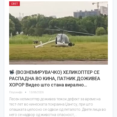
СВЕТ
(ВОЗНЕМИРУВАЧКО) ХЕЛИКОПТЕР СЕ
РАСПАДНА ВО КИНА, ПАТНИК ДОЖИВЕА
ХОРОР Видео што стана вирално…
Плусинфо
13/06/2026
Лесен хеликоптер доживеа тежок дефект за време на
тест-лет во кинеската покраина Џангсу, при што
опашката целосно се одвои од леталото. Двете лица во
него се надвор од животна опасност,…