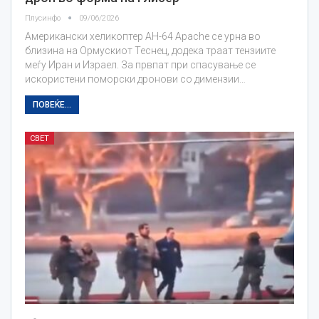
Плусинфо
09/06/2026
Американски хеликоптер AH-64 Apache се урна во
близина на Ормускиот Теснец, додека траат тензиите
меѓу Иран и Израел. За првпат при спасување се
искористени поморски дронови со димензии…
ПОВЕЌЕ...
СВЕТ