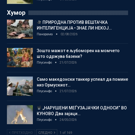
Хумор
ПРИРОДНА ПРОТИВ ВЕШТАЧКА
ИНТЕЛИГЕНЦИЈА • ЗНАЕ ЛИ НЕКОЈ…
Панорама
02/08/2026
Зошто мажот е љубоморен на момчето
што одржува базени?
Плусинфо
21/07/2026
Само македонски танкер успеал да помине
низ Ормускиот…
Плусинфо
21/07/2026
„НАРУШЕНИ МЕЃУЗАЈАЧКИ ОДНОСИ“ ВО
КУНОВО Два зајаци…
Плусинфо
24/05/2026
ПРЕТХОДНО
СЛЕДНО
1 of 169