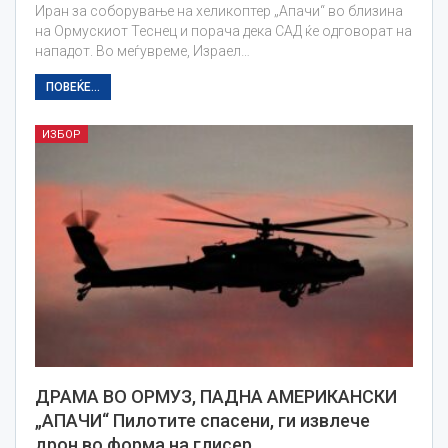
Иран за соборување на хеликоптер „Апачи“ во близина
на Ормускиот Теснец и порача дека САД ќе одговорат на
нападот. Во меѓувреме, Израел…
ПОВЕЌЕ...
ИЗБОР
ДРАМА ВО ОРМУЗ, ПАДНА АМЕРИКАНСКИ
„АПАЧИ“ Пилотите спасени, ги извлече
дрон во форма на глисер