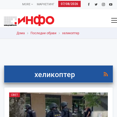
07/08/2026
MORE
МАРКЕТИНГ
Дома
Последни објави
хеликоптер
хеликоптер
СВЕТ