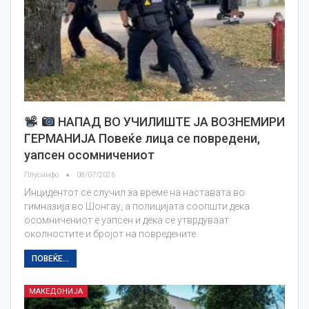
НАПАД ВО УЧИЛИШТЕ ЈА ВОЗНЕМИРИ
ГЕРМАНИЈА Повеќе лица се повредени,
уапсен осомничениот
Плусинфо
08/07/2026
Инцидентот се случил за време на наставата во
гимназија во Шонгау, а полицијата соопшти дека
осомничениот е уапсен и дека се утврдуваат
околностите и бројот на повредените.
ПОВЕЌЕ...
МАКЕДОНИЈА