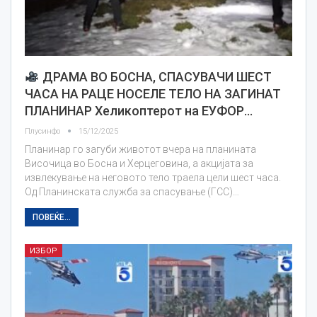
ДРАМА ВО БОСНА, СПАСУВАЧИ ШЕСТ
ЧАСА НА РАЦЕ НОСЕЛЕ ТЕЛО НА ЗАГИНАТ
ПЛАНИНАР Хеликоптерот на ЕУФОР…
Плусинфо
15/12/2025
Планинар го загуби животот вчера на планината
Височица во Босна и Херцеговина, а акцијата за
извлекување на неговото тело траела цели шест часа.
Од Планинската служба за спасување (ГСС)…
ПОВЕЌЕ...
ИЗБОР