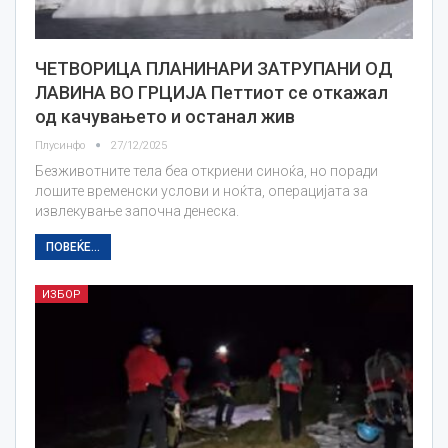
ЧЕТВОРИЦА ПЛАНИНАРИ ЗАТРУПАНИ ОД
ЛАВИНА ВО ГРЦИЈА Петтиот се откажал
од качувањето и останал жив
Плусинфо
27/12/2025
Безживотните тела беа откриени синоќа, но поради
лошите временски услови и ноќта, операцијата за
извлекување започна денеска.
ПОВЕЌЕ...
ИЗБОР