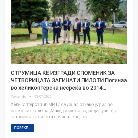
СТРУМИЦА ЌЕ ИЗГРАДИ СПОМЕНИК ЗА
ЧЕТВОРИЦАТА ЗАГИНАТИ ПИЛОТИ Погинаа
во хеликоптерска несреќа во 2014…
Плусинфо
03/07/2026
Хеликоптерот тип МИ17 се урнал откако удрил во
антенски столб на „Македонската радиодифузија“, а
четворицата пилоти починале веднаш.
ПОВЕЌЕ...