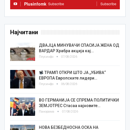
Plusinfomk
Subscribe
Subscribe
Најчитани
ДВАЈЦА МИНУВАЧИ СПАСИЈА ЖЕНА ОД
ВАРДАР Храбра акција кај…
Плусинфо
07/08/2026
ТРАМП ОТКРИ ШТО ЈА „УБИВА“
ЕВРОПА Европските лидери…
Плусинфо
06/08/2026
ВО ГЕРМАНИЈА СЕ СПРЕМА ПОЛИТИЧКИ
ЗЕМЈОТРЕС Стасаа најновите…
Панорама
07/08/2026
НОВА БЕЗБЕДНОСНА ОСКА НА