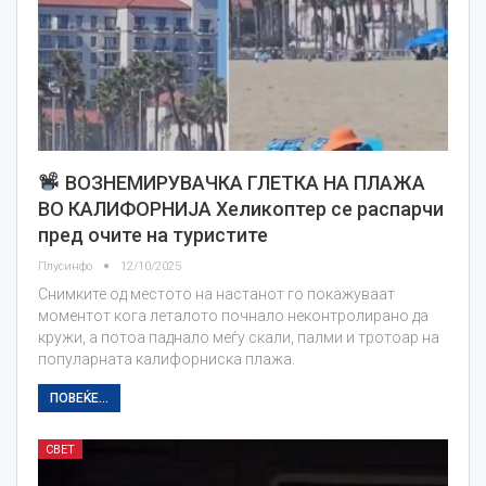
ВОЗНЕМИРУВАЧКА ГЛЕТКА НА ПЛАЖА
ВО КАЛИФОРНИЈА Хеликоптер се распарчи
пред очите на туристите
Плусинфо
12/10/2025
Снимките од местото на настанот го покажуваат
моментот кога леталото почнало неконтролирано да
кружи, а потоа паднало меѓу скали, палми и тротоар на
популарната калифорниска плажа.
ПОВЕЌЕ...
СВЕТ