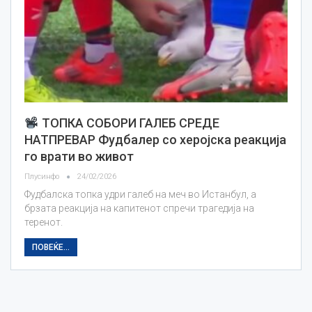
ТОПКА СОБОРИ ГАЛЕБ СРЕДЕ
НАТПРЕВАР Фудбалер со херојска реакција
го врати во живот
Плусинфо
24/02/2026
Фудбалска топка удри галеб на меч во Истанбул, а
брзата реакција на капитенот спречи трагедија на
теренот.
ПОВЕЌЕ...