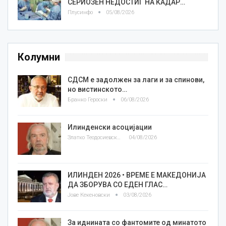
СЕРИОЗЕН НЕДОСТИГ НА КАДАР…
Плусинфо
05/08/2026
Колумни
СДСМ е задолжен за лаги и за спинови,
но вистинското…
Бранко Героски
06/08/2026
Илинденски асоцијации
Златко Теодосиевски
04/08/2026
ИЛИНДЕН 2026 • ВРЕМЕ Е МАКЕДОНИЈА
ДА ЗБОРУВА СО ЕДЕН ГЛАС…
Јове Кекеновски
03/08/2026
За иднината со фантомите од минатото