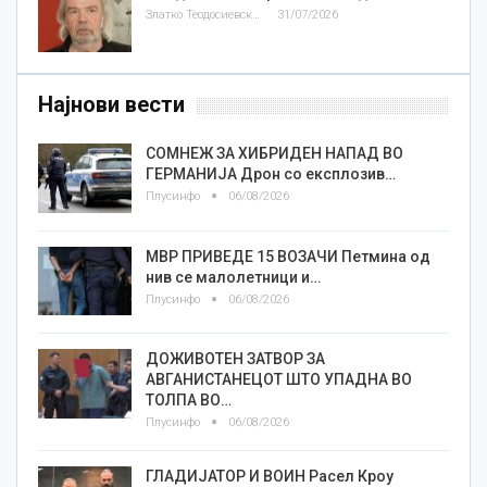
Златко Теодосиевски
31/07/2026
Најнови вести
СОМНЕЖ ЗА ХИБРИДЕН НАПАД ВО
ГЕРМАНИЈА Дрон со експлозив…
Плусинфо
06/08/2026
МВР ПРИВЕДЕ 15 ВОЗАЧИ Петмина од
нив се малолетници и…
Плусинфо
06/08/2026
ДОЖИВОТЕН ЗАТВОР ЗА
АВГАНИСТАНЕЦОТ ШТО УПАДНА ВО
ТОЛПА ВО…
Плусинфо
06/08/2026
ГЛАДИЈАТОР И ВОИН Расел Кроу